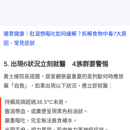
腸胃健康｜肚瀉想嘔吐如何緩解？拆解食物中毒7大原
因、常見症狀
5. 出現6狀況立刻就醫 4族群要警惕
黃士維院長提醒，居家觀察最重要的是判斷何時應放
棄「自救」，如果出現以下狀況，應立即就醫：
持續高燒超過38.5°C未退。
腹瀉帶血，或糞便呈現黑色柏油狀。
嚴重嘔吐，完全無法進食補水。
出現手麻、視力異常、肌肉無力等神經症狀。