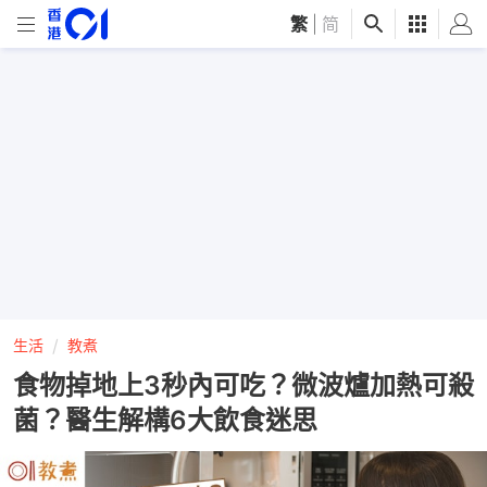
繁
|
简
生活
教煮
食物掉地上3秒內可吃？微波爐加熱可殺
菌？醫生解構6大飲食迷思