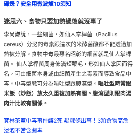
碟邊？安全用微波爐10須知
迷思六、食物只要加熱過後就沒事了
李尚謙說，一些細菌，如仙人掌桿菌（Bacillus 
cereus）分泌的毒素跟這次的米酵菌酸都不能透過加
熱被分解。食物中毒最惡名昭彰的細菌就是仙人掌桿
菌。 仙人掌桿菌周身佈滿短鞭毛，形如仙人掌因而得
名，可由細菌本身或由細菌產生之毒素而導致食品中
毒。中毒型態可分為嘔吐型跟腹瀉型。
嘔吐型時常跟
米飯（炒飯）放太久重複加熱有關。腹瀉型則跟肉湯
肉汁比較有關係。
寶林茶室中毒事件釀2死 疑粿條出事！3類食物高危
浸泡不當含劇毒