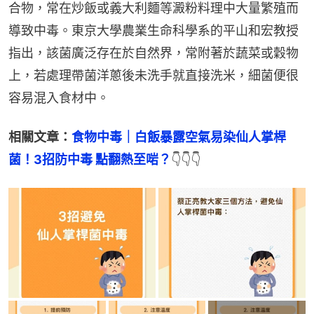
合物，常在炒飯或義大利麵等澱粉料理中大量繁殖而
導致中毒。東京大學農業生命科學系的平山和宏教授
指出，該菌廣泛存在於自然界，常附著於蔬菜或穀物
上，若處理帶菌洋蔥後未洗手就直接洗米，細菌便很
容易混入食材中。
相關文章：
食物中毒｜白飯暴露空氣易染仙人掌桿
菌！3招防中毒 點翻熱至啱？
👇👇👇