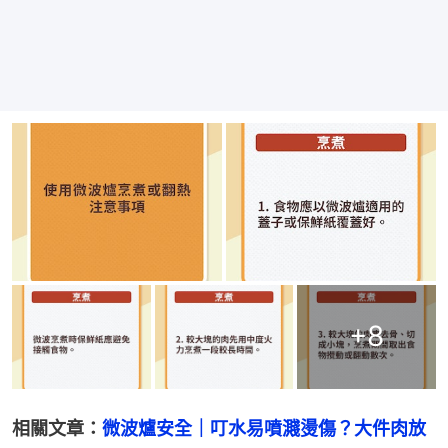
+
8
相關文章：
微波爐安全｜叮水易噴濺燙傷？大件肉放