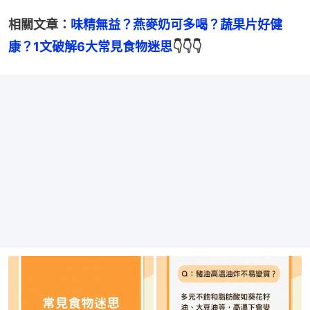
相關文章：
味精無益？燕麥奶可多喝？蔬果片好健
康？1文破解6大常見食物迷思
👇👇👇