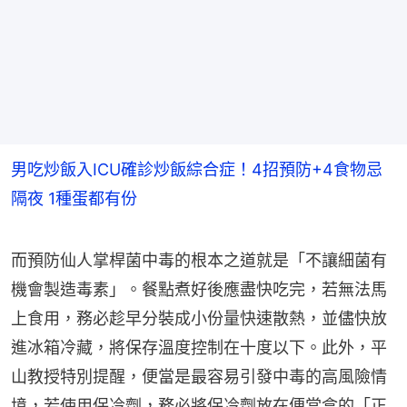
男吃炒飯入ICU確診炒飯綜合症！4招預防+4食物忌
隔夜 1種蛋都有份
而預防仙人掌桿菌中毒的根本之道就是「不讓細菌有
機會製造毒素」。餐點煮好後應盡快吃完，若無法馬
上食用，務必趁早分裝成小份量快速散熱，並儘快放
進冰箱冷藏，將保存溫度控制在十度以下。此外，平
山教授特別提醒，便當是最容易引發中毒的高風險情
境，若使用保冷劑，務必將保冷劑放在便當盒的「正