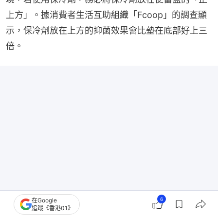
上方」。據消費者生活互助組織「Fcoop」的調查顯
示，保冷劑放在上方的抑菌效果會比墊在底部好上三
倍。
6
在Google
追蹤《香港01》
帶飯必睇！營養師提醒5種隔夜餸最易生細菌！加熱