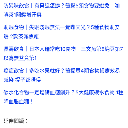
防異味飲食丨有臭狐怎辦？醫揭5類食物要避免！咖
啡茶1關鍵增汗臭
助眠食物｜失眠淺眠無法一覺瞓天光？5種食物助安
眠 2款茶減焦慮
長壽飲食｜日本人瑞常吃10食物 三文魚第8納豆第7
以為無益竟第1
癌症飲食｜多吃水果就好？醫揭忌4類食物損療效易
感染 提子都唔得
碳水化合物一定增磅血糖飆升？5大健康碳水食物 1種
降血脂血糖！
延伸閱讀：