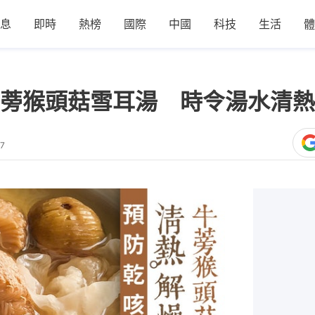
息
即時
熱榜
國際
中國
科技
生活
體
蒡猴頭菇雪耳湯 時令湯水清熱
37