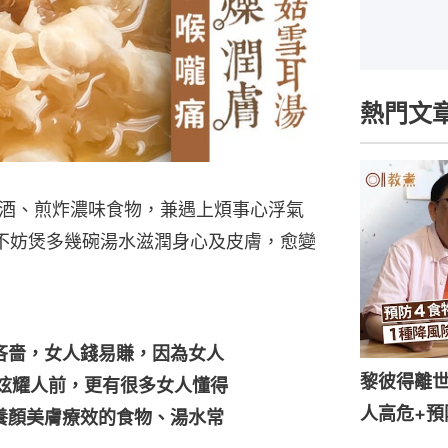
熱門文
酒、煎炸濃味食物，兼遇上煩事心浮氣
時不妨煲多幾碗湯水滋潤身心及皮膚，愈變
吝嗇，女人錢易賺，因為女人
黎彼得離世
ff炫耀人前，更有很多女人懂得
人高危+預
養顏美膚療效的食物、湯水常