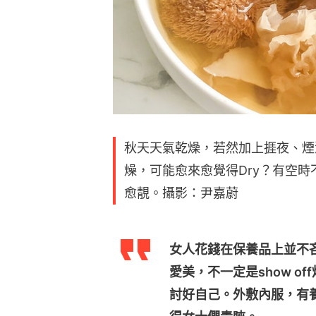
秋天天氣乾燥，若然加上捱夜、煙
燥，可能愈來愈覺得Dry？有空
愈靚。攝影：尹嘉蔚
女人花錢在保養品上並不
愛美，不一定是show o
討好自己。外敷內服，有