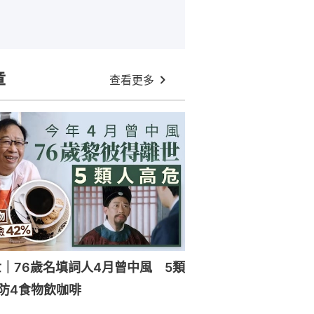
章
查看更多
｜76歲名填詞人4月曾中風 5類
防4食物飲咖啡