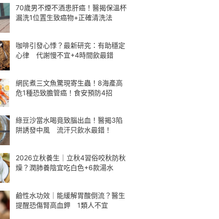
70歲男不煙不酒患肝癌！醫揭保溫杯
漏洗1位置生致癌物+正確清洗法
咖啡引發心悸？最新研究：有助穩定
心律 代謝慢不宜+4時間飲最錯
網民煮三文魚驚現寄生蟲！8海產高
危1種恐致膽管癌！食安預防4招
綠豆沙當水喝竟致腦出血！醫揭3陷
阱誘發中風 流汗只飲水最錯！
2026立秋養生｜立秋4習俗咬秋防秋
燥？潤肺養陰宜吃白色+6款湯水
鹼性水功效｜能緩解胃酸倒流？醫生
提醒恐傷腎高血鉀 1類人不宜