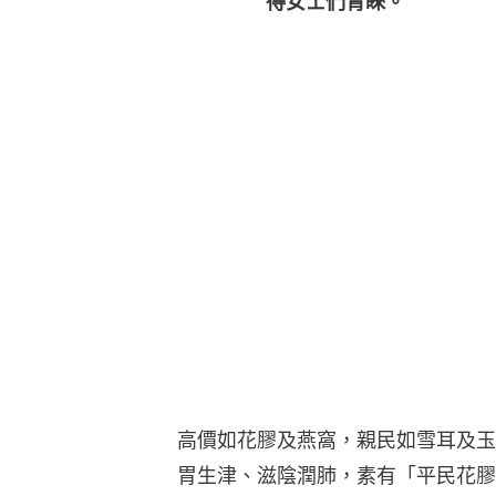
得女士們青睞。
高價如花膠及燕窩，親民如雪耳及玉
胃生津、滋陰潤肺，素有「平民花膠