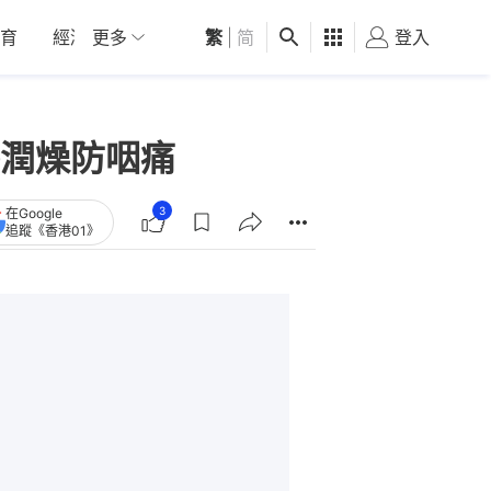
育
經濟
更多
01深圳
繁
觀點
|
简
健康
好食玩飛
登入
女
潤燥防咽痛
3
在Google
追蹤《香港01》