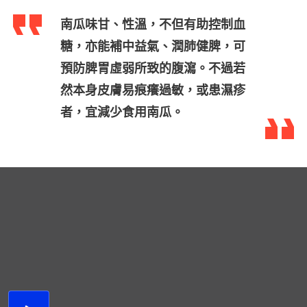
南瓜味甘、性溫，不但有助控制血
糖，亦能補中益氣、潤肺健脾，可
預防脾胃虛弱所致的腹瀉。不過若
然本身皮膚易痕癢過敏，或患濕疹
者，宜減少食用南瓜。