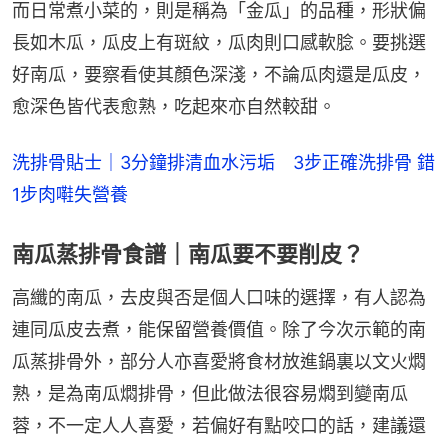
而日常煮小菜的，則是稱為「金瓜」的品種，形狀偏
長如木瓜，瓜皮上有斑紋，瓜肉則口感軟腍。要挑選
好南瓜，要察看使其顏色深淺，不論瓜肉還是瓜皮，
愈深色皆代表愈熟，吃起來亦自然較甜。
洗排骨貼士｜3分鐘排清血水污垢　3步正確洗排骨 錯
1步肉嚡失營養
南瓜蒸排骨食譜｜南瓜要不要削皮？
高纖的南瓜，去皮與否是個人口味的選擇，有人認為
連同瓜皮去煮，能保留營養價值。除了今次示範的南
瓜蒸排骨外，部分人亦喜愛將食材放進鍋裏以文火燜
熟，是為南瓜燜排骨，但此做法很容易燜到變南瓜
蓉，不一定人人喜愛，若偏好有點咬口的話，建議還