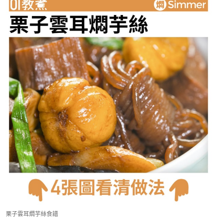
栗子雲耳燜芋絲食譜