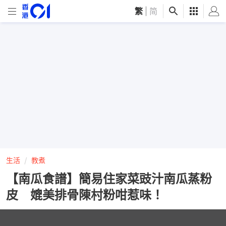
繁
|
简
生活
教煮
【南瓜食譜】簡易住家菜豉汁南瓜蒸粉
皮 媲美排骨陳村粉咁惹味！