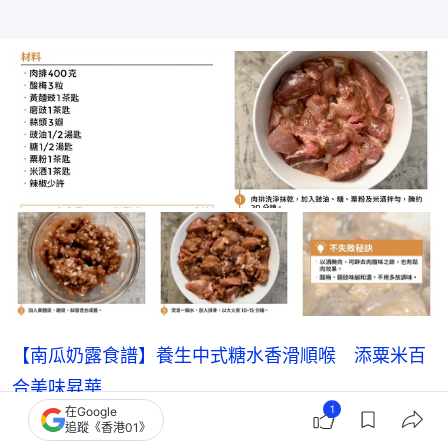
【南瓜奶露食譜】養生中式糖水香滑順喉 添粟米百
合美味昇華
1
在Google
追蹤《香港01》
【甜品食譜】牛奶麻糬簡單易做 煙韌軟糯沾花生粉