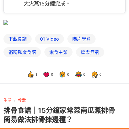
大火蒸15分鐘完成。
下載食譜
01 Video
睇片學煮
粥粉麵飯食譜
素食主菜
娛樂無窮
1
0
0
0
0
生活
教煮
排骨食譜｜15分鐘家常菜南瓜蒸排骨
簡易做法排骨揀邊種？