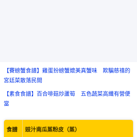
【賽螃蟹食譜】雞蛋扮螃蟹媲美真蟹味 欺騙慈禧的
宮廷菜散落民間
【素食食譜】百合啡菇炒蘆筍 五色蔬菜高纖有營便
當
食譜
豉汁南瓜蒸粉皮（蒸）