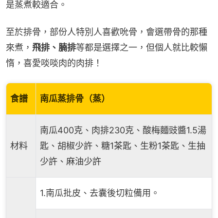
是蒸煮較適合。
至於排骨，部份人特別人喜歡吮骨，會選帶骨的那種
來煮，
飛排、腩排
等都是選擇之一，但個人就比較懶
惰，喜愛啖啖肉的肉排！
食譜
南瓜蒸排骨（蒸）
南瓜400克、肉排230克、酸梅麵豉醬1.5湯
材料
匙、胡椒少許、糖1茶匙、生粉1茶匙、生抽
少許、麻油少許
1.南瓜批皮、去囊後切粒備用。