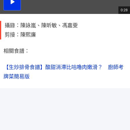
播
放
0:28
總
影
共
片
時
間
攝錄：陳詠嵐、陳昕敏、馮嘉雯
剪接：陳熙廉
相關食譜：
【生炒排骨食譜】酸甜消滯比咕嚕肉嫩滑？　廚師考
牌菜簡易版