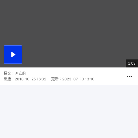
播
放
1:03
總
影
共
片
時
撰文：
尹嘉蔚
間
出版：
2018-10-25 16:32
更新：
2023-07-10 13:10