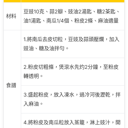
豆豉10克、蒜2瓣、豉油2湯匙、糖2茶匙、
材料
油1湯匙、南瓜1/4個、粉皮2條、麻油適量
1.將南瓜去皮切粒，豆豉及蒜頭壓爛，加入
豉油、糖及油拌勻。
2.粉皮切粗條，煲滾水先灼2分鐘，至粉皮
轉透明。
食譜
3.盛起粉皮，放入凍水，過冷河後瀝乾，拌
入麻油。
4.將粉皮及南瓜粒放入蒸籠，淋上豉汁，開