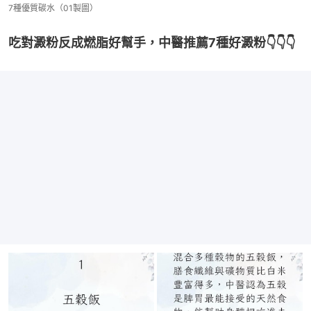
7種優質碳水（01製圖）
吃對澱粉反成燃脂好幫手，中醫推薦7種好澱粉👇👇👇