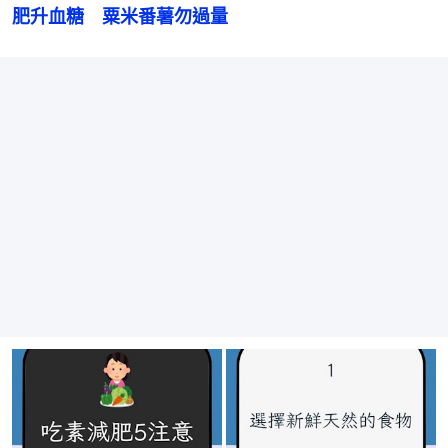
肥升血糖　粟米番薯勿過量