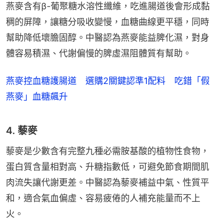
燕麥含有β-葡聚糖水溶性纖維，吃進腸道後會形成黏
稠的屏障，讓糖分吸收變慢，血糖曲線更平穩，同時
幫助降低壞膽固醇。中醫認為燕麥能益脾化濕，對身
體容易積濕、代謝偏慢的脾虛濕阻體質有幫助。
燕麥控血糖護腸道 選購2關鍵認準1配料 吃錯「假
燕麥」血糖飆升
4. 藜麥
藜麥是少數含有完整九種必需胺基酸的植物性食物，
蛋白質含量相對高、升糖指數低，可避免節食期間肌
肉流失讓代謝更差。中醫認為藜麥補益中氣、性質平
和，適合氣血偏虛、容易疲倦的人補充能量而不上
火。