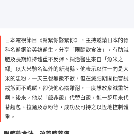
日本電視節目《幫緊你醫緊你》，主持邀請日本的骨
科名醫銅治英雄醫生，分享「限醣飲食法」，有助減
肥及長期維持體重不反彈。銅治醫生來自「魚米之
鄉」以大米馳名海外的新潟縣。他表示以往一向是大
米的忠粉，一天三餐無飯不歡，但在減肥期間他嘗試
戒飯而不戒餸，卻使他心癢難耐，一度想放棄減重計
劃。後來，他以「飯非飯」代替白飯，進一步用來代
替麵包、拉麵及意粉等，成功及可持之以恆地控制體
重。
限醣飲食法 改善膝蓋痛