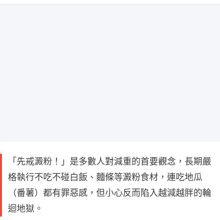
「先戒澱粉！」是多數人對減重的首要觀念，長期嚴
格執行不吃不碰白飯、麵條等澱粉食材，連吃地瓜
（番薯）都有罪惡感，但小心反而陷入越減越胖的輪
迴地獄。