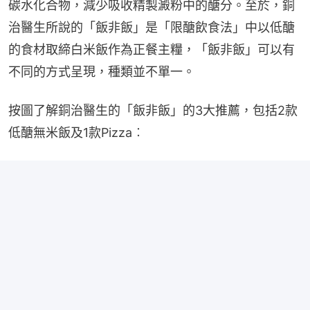
碳水化合物，減少吸收精製澱粉中的醣分。至於，銅
治醫生所說的「飯非飯」是「限醣飲食法」中以低醣
的食材取締白米飯作為正餐主糧，「飯非飯」可以有
不同的方式呈現，種類並不單一。
按圖了解銅治醫生的「飯非飯」的3大推薦，包括2款
低醣無米飯及1款Pizza︰