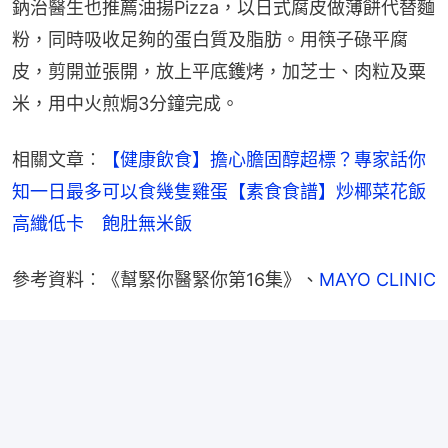
鈉治醫生也推薦油揚Pizza，以日式腐皮做薄餅代替麵
粉，同時吸收足夠的蛋白質及脂肪。用筷子碌平腐
皮，剪開並張開，放上平底鑊烤，加芝士、肉粒及粟
米，用中火煎焗3分鐘完成。
相關文章︰
【健康飲食】擔心膽固醇超標？專家話你
知一日最多可以食幾隻雞蛋
【素食食譜】炒椰菜花飯
高纖低卡　飽肚無米飯
參考資料︰《幫緊你醫緊你第16集》、
MAYO CLINIC