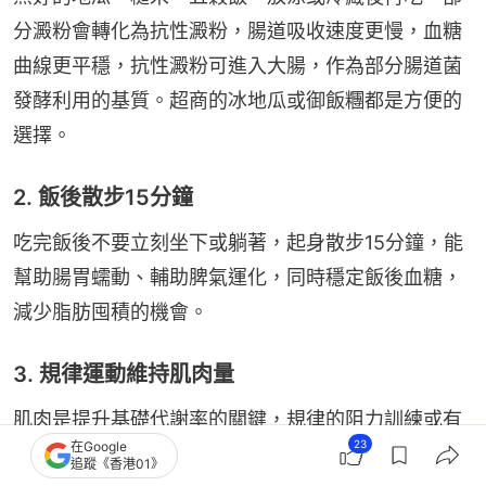
分澱粉會轉化為抗性澱粉，腸道吸收速度更慢，血糖
曲線更平穩，抗性澱粉可進入大腸，作為部分腸道菌
發酵利用的基質。超商的冰地瓜或御飯糰都是方便的
選擇。
2. 飯後散步15分鐘
吃完飯後不要立刻坐下或躺著，起身散步15分鐘，能
幫助腸胃蠕動、輔助脾氣運化，同時穩定飯後血糖，
減少脂肪囤積的機會。
3. 規律運動維持肌肉量
肌肉是提升基礎代謝率的關鍵，規律的阻力訓練或有
23
在Google
氧運動能維持甚至增加肌肉量，讓身體在靜止狀態下
追蹤《香港01》