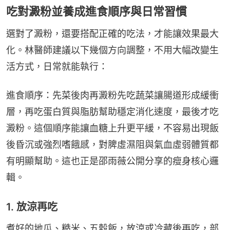
吃對澱粉並養成進食順序與日常習慣
選對了澱粉，還要搭配正確的吃法，才能讓效果最大
化。林醫師建議以下幾個方向調整，不用大幅改變生
活方式，日常就能執行：
進食順序：先菜後肉再澱粉先吃蔬菜讓腸道形成緩衝
層，再吃蛋白質與脂肪幫助穩定消化速度，最後才吃
澱粉。這個順序能讓血糖上升更平緩，不容易出現飯
後昏沉或強烈嗜餓感，對脾虛濕阻與氣血虛弱體質都
有明顯幫助。這也正是邵雨薇公開分享的瘦身核心邏
輯。
1. 放涼再吃
煮好的地瓜、糙米、五穀飯，放涼或冷藏後再吃，部