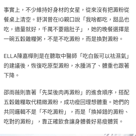
事實上，不少維持好身材的女星，從來沒有把澱粉從
餐桌上清空。舒淇曾在IG親口說「我啥都吃，甜品也
吃，適量就好，千萬不要餓肚子」，她的晚餐選擇是
一碗五穀雜糧粥，不是不吃澱粉，而是換對澱粉。
ELLA陳嘉樺則是在聽取中醫師「吃白飯可以祛濕氣」
的建議後，恢復吃原型澱粉，水腫消了、體重也跟著
下降。
邵雨薇則靠著「先菜後肉再澱粉」的進食順序，搭配
五穀雜糧取代精緻澱粉，成功瘦回理想體重。她們的
共同邏輯不是「不吃澱粉」，而是「換掉錯的澱粉、
吃對的澱粉」，靠正確飲食讓身體養好易瘦體質。