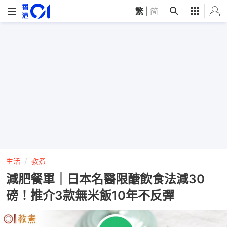
繁
|
简
生活
教煮
減肥餐單｜日本名醫限醣飲食法減30
磅！推介3款無米飯10年不反彈