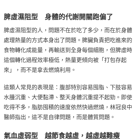
脾虛濕阻型 身體的代謝開關跑偏了
脾虛濕阻型的人，問題不在於吃了多少，而在於身體
處理熱量的方式本身出了問題。脾臟負責把吃進來的
食物轉化成能量，再輸送到全身每個細胞，但脾虛時
這個轉化過程效率極低，熱量更傾向被「打包存起
來」，而不是拿去燃燒利用。
這類人常見的表現是：腹部特別容易囤脂、下肢容易
水腫沉重、大便黏滯、整天身體沉重提不起勁。即使
吃得不多，脂肪囤積的速度依然快過燃燒，林冠良中
醫師指出，這不是自律問題，而是體質問題。
氣血虛弱型 越節食越虛，越虛越難瘦