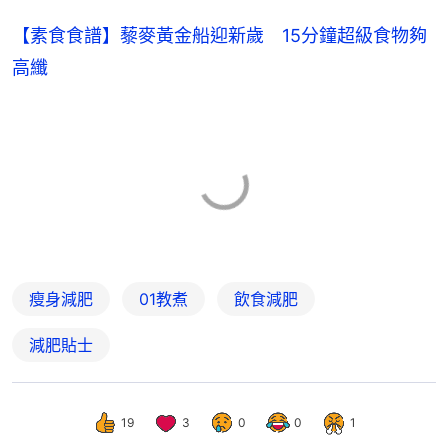
【素食食譜】藜麥黃金船迎新歲 15分鐘超級食物夠
高纖
瘦身減肥
01教煮
飲食減肥
減肥貼士
19
3
0
0
1