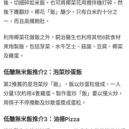
後，切細碎如米飯。也可將椰菜花用攪拌機打碎，然
後下鑊翻炒。椰花「飯」醣少，只有白米的十分之
一，而且高纖飽肚。
利用椰菜花做飯之外，銅治醫生也利用其他8款食材
來炮製飯，包括芽菜、水牛芝士、菇菌、豆腐、椰菜
及雞蛋。
低醣無米飯推介2：泡菜炒蛋飯
第2推薦的是泡菜炒「飯」，飯以炒蛋粒做成，一人
分量1次約用4隻雞蛋。製作蛋炒「飯」要以慢火炒，
用筷子不停攪動及炒散蛋漿成蛋粒。
低醣無米飯推介3：油揚Pizza