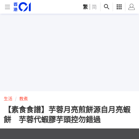
繁
|
简
生活
教煮
【素食食譜】芋蓉月亮煎餅源自月亮蝦
餅 芋蓉代蝦膠芋頭控勿錯過