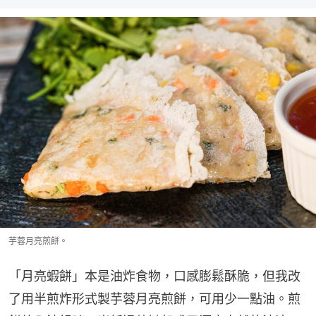
芋蓉月亮煎餅。
「月亮蝦餅」本是油炸食物，口感膨鬆酥脆，但我改
了用半煎炸形式製芋蓉月亮煎餅，可用少一點油。煎