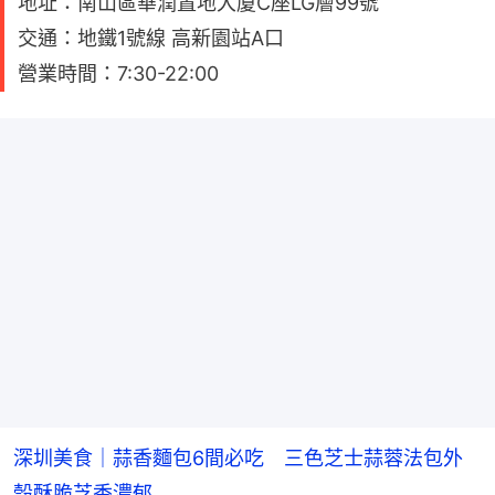
地址：南山區華潤置地大廈C座LG層99號
交通：地鐵1號線 高新園站A口
營業時間：7:30-22:00
深圳美食｜蒜香麵包6間必吃 三色芝士蒜蓉法包外
殼酥脆芝香濃郁