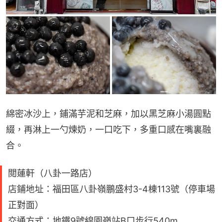
綿密冰沙上，鋪滿芋泥和芝麻，加以黑芝麻小湯圓點
綴，再淋上一勺煉奶，一口吃下，多重口感在嘴裏融
合。
閲蓮軒（八卦一路店）
店鋪地址：福田區八卦嶺鵬盛村3-4棟113號（停車場
正對面）
交通方式：地鐵9號線園嶺站B口步行540m