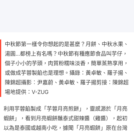
中秋節第一樣令你想起的是甚麼？月餅、中秋水果、
湯圓...都榜上有名嗎？中秋節有種應節食品叫芋仔，
個子小小的芋頭，肉質粉糯味淡香，簡單蒸熟享用，
或做成芋蓉製餡也是理想。攝錄：黃卓敏、羅子揚、
陳錦超攝影︰尹嘉蔚、黃卓敏、羅子揚剪接：陳錦超
場地提供：V-ZUG
利用芋蓉餡製成「芋蓉月亮煎餅」，靈感源於「月亮
蝦餅」，看到月亮蝦餅蘸泰式甜辣醬（雞醬），起初
以為是泰國或越南小吃，據聞「月亮蝦餅」原在台灣