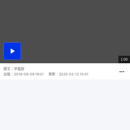
播
放
1:00
總
影
共
片
時
撰文：
尹嘉蔚
間
出版：
2019-09-09 16:01
更新：
2025-02-12 10:51