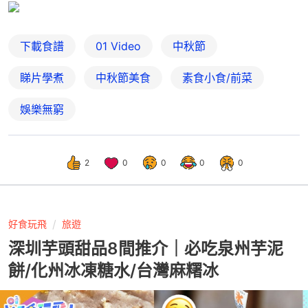
下載食譜
01 Video
中秋節
睇片學煮
中秋節美食
素食小食/前菜
娛樂無窮
2
0
0
0
0
好食玩飛
旅遊
深圳芋頭甜品8間推介｜必吃泉州芋泥
餅/化州冰凍糖水/台灣麻糬冰