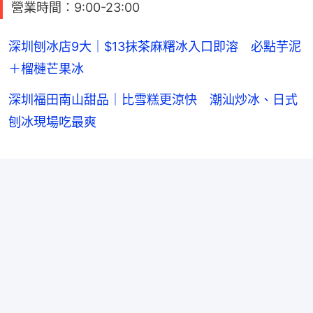
營業時間：9:00-23:00
深圳刨冰店9大｜$13抹茶麻糬冰入口即溶 必點芋泥
＋榴槤芒果冰
深圳福田南山甜品｜比雪糕更涼快 潮汕炒冰、日式
刨冰現場吃最爽