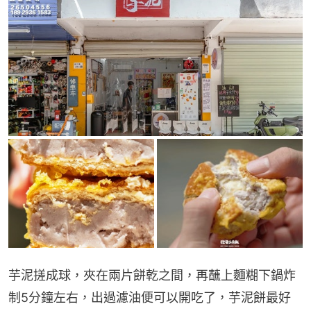
芋泥搓成球，夾在兩片餅乾之間，再蘸上麵糊下鍋炸
制5分鐘左右，出過濾油便可以開吃了，芋泥餅最好