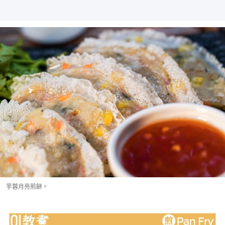
芋蓉月亮煎餅。