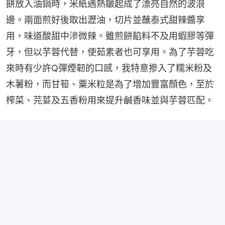
餅放入油鍋時，米紙遇熱皺起成了漂亮自然的波浪
邊。兩面煎好後取出瀝油，切片並蘸泰式甜辣醬享
用，味道酸甜中滲微辣。雖煎餅餡料不及用蝦膠等彈
牙，但以芋蓉代替，使茹素者也可享用。為了芋蓉吃
來時有少許Q彈煙韌的口感，我特意摻入了糯米粉及
木薯粉，而甘筍、粟米粒是為了增加豐富顏色，至於
榨菜、芫荽及五香粉用來提升鹹香味並與芋蓉匹配。