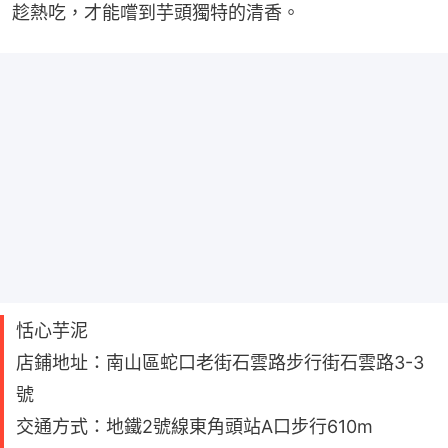
趁熱吃，才能嚐到芋頭獨特的清香。
恬心芋泥
店鋪地址：南山區蛇口老街石雲路步行街石雲路3-3
號
交通方式：地鐵2號線東角頭站A口步行610m