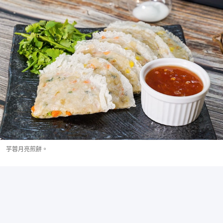
芋蓉月亮煎餅。