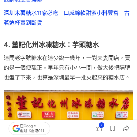
深圳木薯糖水11家必吃 口感綿軟甜蜜小料豐富 古
茗這杯賣到斷貨
4. 董記化州冰凍糖水：芋頭糖水
這間老字號糖水在這少說十幾年，一對夫妻開店，賣
的是一個便靚正。早年只有小小一間，做大後把隔壁
也盤了下來，也算是深圳最早一批火起來的糖水店。
2
在Google
追蹤《香港01》