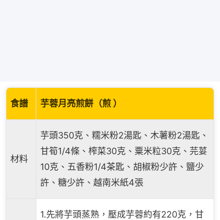
食譜
芋蓉月亮煎餅（煎 ）
芋頭350克、糯米粉2湯匙、木薯粉2湯匙、
甘筍1/4條、榨菜30克、粟米粒30克、芫荽
材料
10克、五香粉1/4茶匙、胡椒粉少許、鹽少
許、糖少許、越南米紙4張
1.先將芋頭蒸熟，壓成芋蓉約有220克，甘