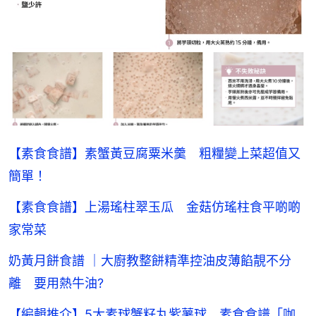
【素食食譜】素蟹黃豆腐粟米羹 粗糧變上菜超值又
簡單！
【素食食譜】上湯瑤柱翠玉瓜 金菇仿瑤柱食平啲啲
家常菜
奶黃月餅食譜 ｜大廚教整餅精準控油皮薄餡靚不分
離 要用熱牛油?
【編輯推介】5大素球蟹籽丸紫薯球 素食食譜「咖