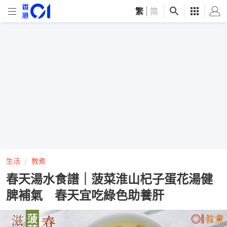
繁
|
简
生活
教煮
春天湯水食譜｜菠菜淮山杞子蛋花湯健
脾補氣 春天宜吃綠色助養肝