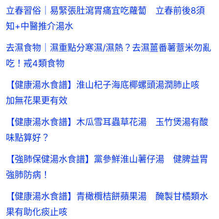
立春習俗｜易緊張肚瀉胃痛宜吃蘿蔔 立春前後8須
知+中醫推介湯水
去濕食物｜濕重點分寒濕/濕熱？去濕薑番薯薏米勿亂
吃！戒4類食物
【健康湯水食譜】淮山杞子海底椰螺頭湯潤肺止咳
加無花果更有效
【健康湯水食譜】木瓜雪耳蟲草花湯 玉竹煲湯有酸
味點算好？
【強肺保健湯水食譜】黨參鮮淮山薯仔湯 健脾益胃
強肺防病！
【健康湯水食譜】青橄欖桔餅蘋果湯 醃製甘橘類水
果有助化痰止咳