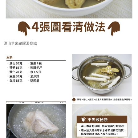
淮山薏米豬𦟌湯食譜