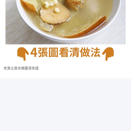
老黃瓜薏米豬𦟌湯食譜