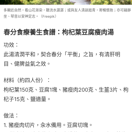
多親近自然，看山花漸染，聽流水潺潺；或與友人清談踏青，寄暢懷抱；亦可藉靜
坐、琴音以安神定志。（Freepik）
春分食療養生食譜：枸杞葉豆腐瘦肉湯
功效：
此湯清潤平和，契合春分「平衡」之旨，有清肝明
目、健脾益氣之效。
材料（約四人份）：
枸杞葉150克、豆腐1塊、豬瘦肉200克、生薑3片、枸
杞子15克、鹽適量。
做法：
1. 豬瘦肉切片，汆水備用。豆腐切塊。