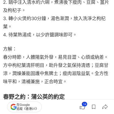
2. 鍋中注入清水約六碗，煮沸後下瘦肉、豆腐、薑片
及枸杞子。
3. 轉小火煲約30分鐘，湯色漸潤，放入洗淨之枸杞
葉。
4. 待葉熟湯成，以少許鹽調味即可。
方解：
春分時節，人體陽氣外發，易見目澀、心煩或納差。
方中枸杞葉清肝明目，助升發之氣保持清透；豆腐甘
涼，潤燥兼能固護中焦脾土；瘦肉滋陰益氣。全方性
味平和，清補兼施，正合時宜。
春野之約：蒲公英的約定
14
在Google
田野之中，蒲公英與春天有一場無聲的約定。它於三
追蹤《香港01》