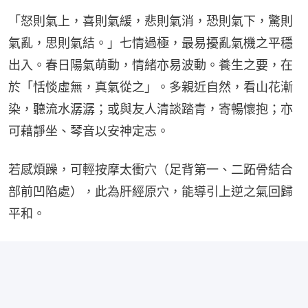
「怒則氣上，喜則氣緩，悲則氣消，恐則氣下，驚則
氣亂，思則氣結。」七情過極，最易擾亂氣機之平穩
出入。春日陽氣萌動，情緒亦易波動。養生之要，在
於「恬惔虛無，真氣從之」。多親近自然，看山花漸
染，聽流水潺潺；或與友人清談踏青，寄暢懷抱；亦
可藉靜坐、琴音以安神定志。
若感煩躁，可輕按摩太衝穴（足背第一、二跖骨結合
部前凹陷處），此為肝經原穴，能導引上逆之氣回歸
平和。