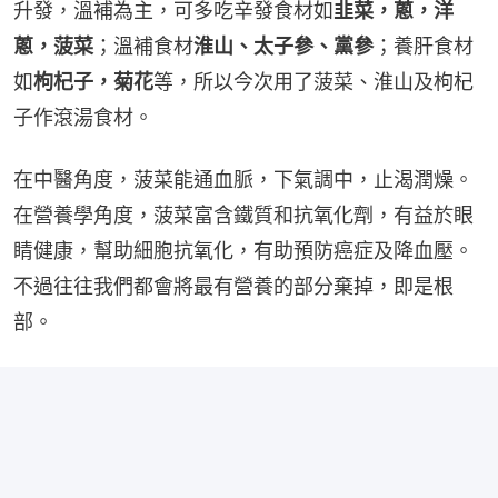
升發，溫補為主，可多吃辛發食材如
韭菜，蔥，洋
蔥，菠菜
；溫補食材
淮山、太子參、黨參
；養肝食材
如
枸杞子，菊花
等，所以今次用了菠菜、淮山及枸杞
子作滾湯食材。
在中醫角度，菠菜能通血脈，下氣調中，止渴潤燥。
在營養學角度，菠菜富含鐵質和抗氧化劑，有益於眼
睛健康，幫助細胞抗氧化，有助預防癌症及降血壓。
不過往往我們都會將最有營養的部分棄掉，即是根
部。