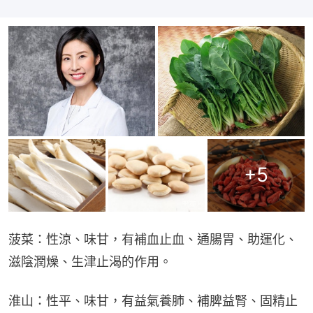
+
5
菠菜：性涼、味甘，有補血止血、通腸胃、助運化、
滋陰潤燥、生津止渴的作用。
淮山：性平、味甘，有益氣養肺、補脾益腎、固精止