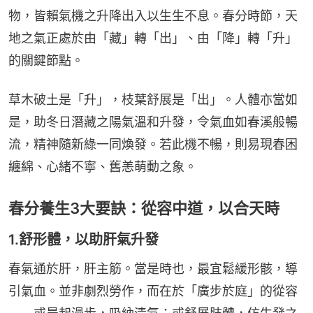
物，皆賴氣機之升降出入以生生不息。春分時節，天
地之氣正處於由「藏」轉「出」、由「降」轉「升」
的關鍵節點。
草木破土是「升」，枝葉舒展是「出」。人體亦當如
是，助冬日潛藏之陽氣溫和升發，令氣血如春溪般暢
流，精神隨新綠一同煥發。若此機不暢，則易現春困
纏綿、心緒不寧、舊恙萌動之象。
春分養生3大要訣：從容中道，以合天時
1.舒形體，以助肝氣升發
春氣通於肝，肝主筋。當是時也，最宜鬆緩形骸，導
引氣血。並非劇烈勞作，而在於「廣步於庭」的從容