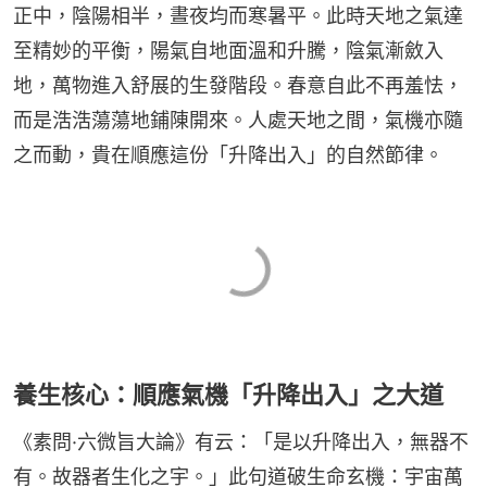
正中，陰陽相半，晝夜均而寒暑平。此時天地之氣達
至精妙的平衡，陽氣自地面溫和升騰，陰氣漸斂入
地，萬物進入舒展的生發階段。春意自此不再羞怯，
而是浩浩蕩蕩地鋪陳開來。人處天地之間，氣機亦隨
之而動，貴在順應這份「升降出入」的自然節律。
養生核心：順應氣機「升降出入」之大道
《素問·六微旨大論》有云：「是以升降出入，無器不
有。故器者生化之宇。」此句道破生命玄機：宇宙萬