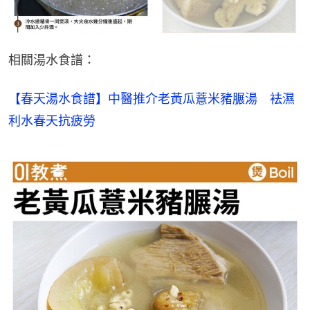
相關湯水食譜：
【春天湯水食譜】中醫推介老黃瓜薏米豬𦟌湯　袪濕
利水春天抗疲勞