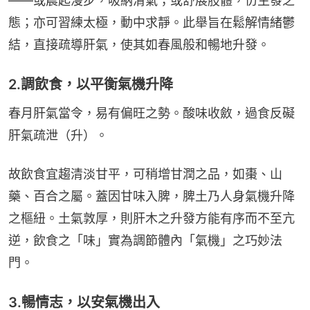
——或晨起漫步，吸納清氣；或舒展肢體，仿生發之
態；亦可習練太極，動中求靜。此舉旨在鬆解情緒鬱
結，直接疏導肝氣，使其如春風般和暢地升發。
2.調飲食，以平衡氣機升降
春月肝氣當令，易有偏旺之勢。酸味收斂，過食反礙
肝氣疏泄（升）。
故飲食宜趨清淡甘平，可稍增甘潤之品，如棗、山
藥、百合之屬。蓋因甘味入脾，脾土乃人身氣機升降
之樞紐。土氣敦厚，則肝木之升發方能有序而不至亢
逆，飲食之「味」實為調節體內「氣機」之巧妙法
門。
3.暢情志，以安氣機出入