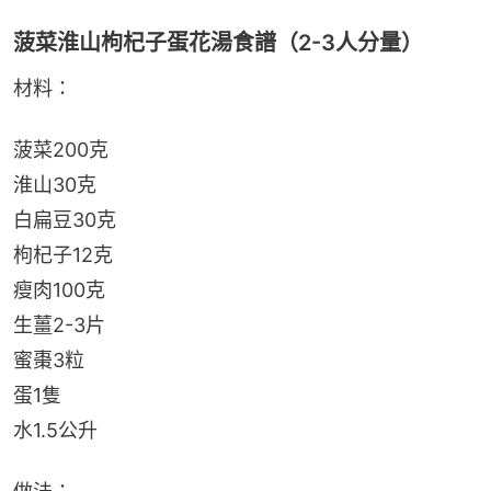
菠菜淮山枸杞子蛋花湯食譜（2-3人分量）
材料：
菠菜200克
淮山30克
白扁豆30克
枸杞子12克
瘦肉100克
生薑2-3片
蜜棗3粒
蛋1隻
水1.5公升