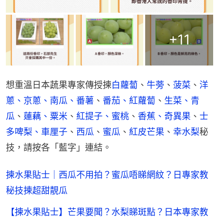
+
11
想重溫日本蔬果專家傳授揀
白蘿蔔
、
牛蒡
、
菠菜
、
洋
蔥、京蔥、
南瓜、番薯
、
番茄、紅蘿蔔
、
生菜、青
瓜
、
蓮藕、粟米
、
紅提子、蜜桃
、
香蕉、奇異果
、
士
多啤梨、車厘子
、
西瓜
、
蜜瓜
、
紅皮芒果
、
幸水梨
秘
技，請按各「藍字」連結。
揀水果貼士｜西瓜不用拍？蜜瓜唔睇網紋？日專家教
秘技揀超甜靚瓜
【揀水果貼士】芒果要聞？水梨睇斑點？日本專家教