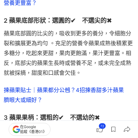
營養更豐富？
2 蘋果底部形狀：選圓的✔ 不選尖的✖
蘋果底部圓的比尖的，吸收到更多的養分，令細胞分
裂和擴展更為均勻 。充足的營養令蘋果成熟後積累更
多糖分，吃起來更甜，果肉更飽滿，果汁更豐富。相
反，底部尖的蘋果生長時或營養不足，或未完全成熟
就被採摘，甜度和口感會欠佳。
揀蘋果貼士｜蘋果都分公乸？4招揀香甜多汁蘋果　
臍眼大或細好？
3 蘋果果柄：選粗的✔ 不選幼的✖
72
在Google
蘋果果柄粗表示其維管束等組織比果柄幼的更發達，
追蹤《香港01》