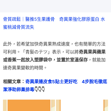
骨質疏鬆｜醫推5生果護骨 奇異果強化膠原蛋白 水
蜜桃減骨質流失
此外，若希望加快奇異果熟成速度，也有簡單的方法
可利用。「青髮のテツ」表示，可以將
奇異果與蘋果
或香蕉一起放入塑膠袋中，並置於室溫保存
，就能加
速奇異果變軟的時間。
相關文章：
奇異果連皮食5貼士更好吃　4步脫毛徹底
潔淨助卵巢排毒
👇👇👇