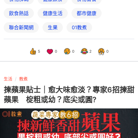
飲食熱話
健康生活
都市健康
聯合新聞網
生果
01教煮
5
0
0
2
0
生活
教煮
揀蘋果貼士｜愈大味愈淡？專家6招揀甜
蘋果 椗粗或幼？底尖或圓?