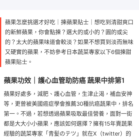
蘋果怎麼挑選才好吃｜揀蘋果貼士｜想吃到清甜爽口
的新鮮蘋果，你會點揀？選大的或小的？圓的或尖
的？太大的蘋果味道會較淡？如果不想買到淡而無味
又硬實的蘋果，不妨參考日本蔬菜專家以下6個揀甜
蘋果貼士。
蘋果功效｜護心血管助防癌 蔬果中排第1
蘋果好處多，減肥、護心血管，生津止渴，補血安神
等，更曾被美國癌症學會推薦30種抗癌蔬果中，排名
第一。不過，若想透過蘋果吸取最佳營養，面對一街
都是大大小小蘋果，應該如何選擇？擁有15年賣蔬果
經驗的蔬菜專家「青髪のテツ」就在X（twitter）的