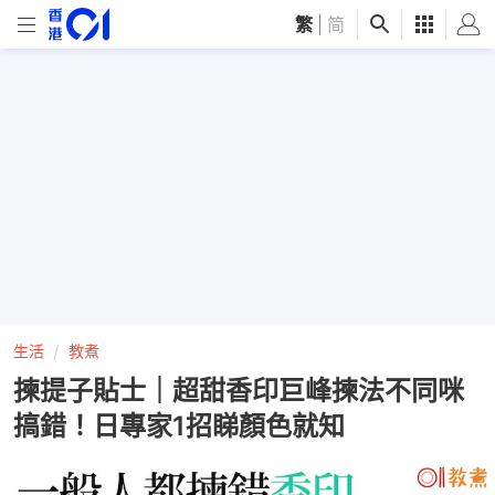
繁
|
简
生活
教煮
揀提子貼士｜超甜香印巨峰揀法不同咪
搞錯！日專家1招睇顏色就知