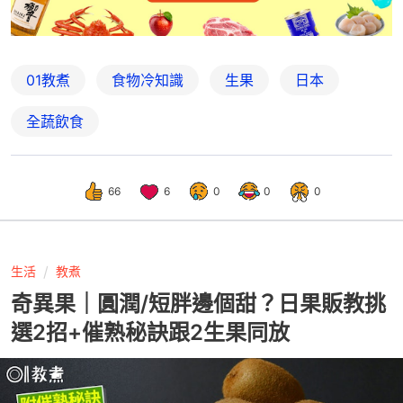
01教煮
食物冷知識
生果
日本
全蔬飲食
66
6
0
0
0
生活
教煮
奇異果｜圓潤/短胖邊個甜？日果販教挑
選2招+催熟秘訣跟2生果同放