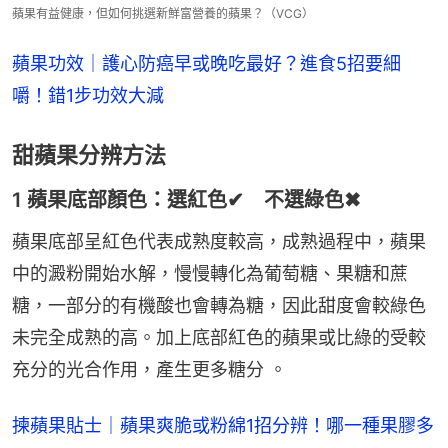
蘋果有益健康，但如何挑選新鮮富營養的蘋果？（VCG）
蘋果功效｜護心防癌早或晚吃最好？進食5招要細
嚼！錯1步功效大減
甜蘋果分辨方法
1 蘋果底部顏色：選紅色✔ 不選綠色✖
蘋果底部呈紅色代表成熟度較高，成熟過程中，蘋果
中的澱粉開始水解，慢慢轉化為葡萄糖、果糖和蔗
糖，一部分的有機酸也會轉為糖，因此甜度會較綠色
未完全成熟的高。加上底部紅色的蘋果或比綠的受較
充分的光合作用，產生更多糖分 。
揀蘋果貼士｜蘋果爽脆或粉綿1招分辨！哪一種果膠多 