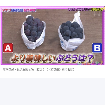
哪份巨峰，你認為較美味、較甜？（《相葉學》影片截圖）