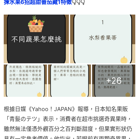
揀水果6招超甜番茄藏1特徵
👇👇👇
+
26
根據日媒《Yahoo！JAPAN》報導，日本知名果販
「青髮のテツ」表示，消費者在超市挑選奇異果時，
雖然無法僅憑外觀百分之百判斷甜度，但果實形狀仍
具有一定參考價值。他指出，若眼前有兩顆奇異果，