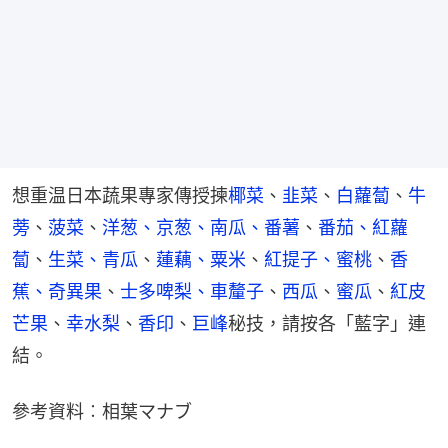
想重温日本蔬果專家傳授揀
椰菜
、
韭菜
、
白蘿蔔
、
牛
蒡
、
菠菜
、
洋葱、京葱、
南瓜、番薯
、
番茄、紅蘿
蔔
、
生菜、青瓜
、
蓮藕、粟米
、
紅提子、蜜桃
、
香
蕉、奇異果
、
士多啤梨、車釐子
、
西瓜
、
蜜瓜
、
紅皮
芒果
、
幸水梨
、
香印
、
巨峰
秘技，請按各「藍字」連
結。
參考資料︰相葉マナブ