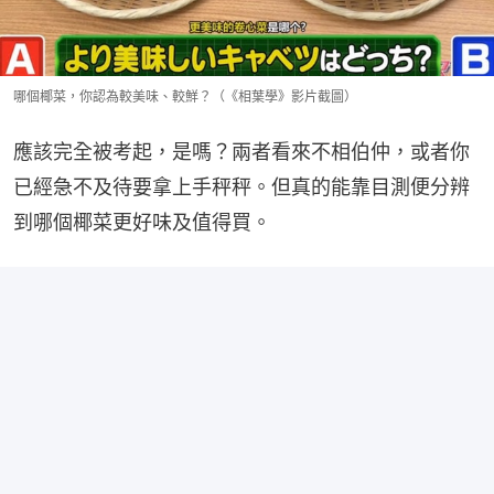
哪個椰菜，你認為較美味、較鮮？（《相葉學》影片截圖）
應該完全被考起，是嗎？兩者看來不相伯仲，或者你
已經急不及待要拿上手秤秤。但真的能靠目測便分辨
到哪個椰菜更好味及值得買。