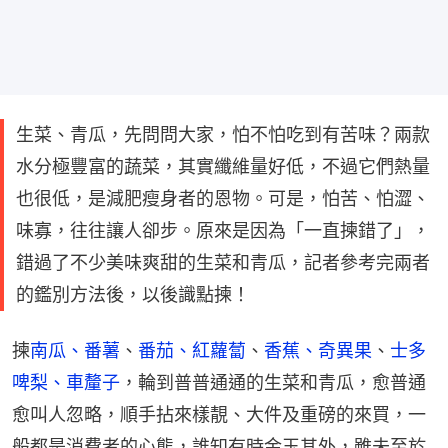
生菜、青瓜，先問問大家，怕不怕吃到有苦味？兩款
水分極豐富的蔬菜，其實纖維量好低，不過它們熱量
也很低，是減肥瘦身者的恩物。可是，怕苦、怕澀、
味寡，往往讓人卻步。原來是因為「一直揀錯了」，
錯過了不少美味爽甜的生菜和青瓜，記者參考完兩者
的鑑別方法後，以後識點揀！
揀
南瓜、番薯
、
番茄、紅蘿蔔
、
香蕉、奇異果
、
士多
啤梨、車釐子
，輪到普普通通的生菜和青瓜，愈普通
愈叫人忽略，順手拈來樣靚、大件及重磅的來買，一
般都是消費者的心態，誰知有時金玉其外，雖未至於