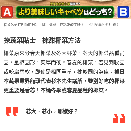
看菜芯便有明顯的分別。哪個椰菜，你認為較美味？（《相葉學》影片截圖）
揀蔬菜貼士｜揀甜椰菜方法
椰菜原來分春天椰菜及冬天椰菜，冬天的椰菜品種扁
圓，呈橢圓形，葉厚而硬。春夏的椰菜，若見到較圓
或較扁兩款，即使是相同重量，揀較圓的為佳。
據日
本蔬果業界龍頭代表杉本先生講解，鑒別好吃的椰菜
更重要是看芯！不論冬季或春夏品種的椰菜。
芯大、芯小，哪樣好？