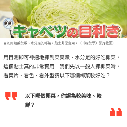
目測即知菜葉嫩、水分足的椰菜，貼士非常實用。（《相葉學》影片截圖）
用目測即可神速地揀到菜葉嫩、水分足的好吃椰菜，
這個貼士真的非常實用！我們先以一般人揀椰菜時，
看葉片、看色、看外型猜以下哪個椰菜較好吃？
以下哪個椰菜，你認為較美味、較
鮮？