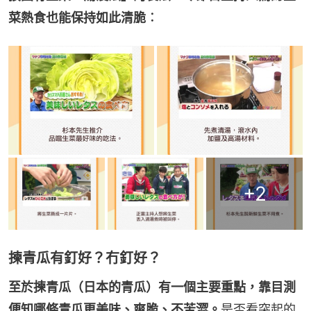
菜熱食也能保持如此清脆︰
+
2
揀青瓜有釘好？冇釘好？
至於揀青瓜（日本的青瓜）有一個主要重點，靠目測
便知哪條青瓜更美味、爽脆、不苦澀。
是否看突起的