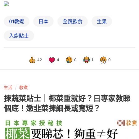
01教煮
日本
全蔬飲食
生果
入廚貼士
42
4
0
1
0
生活
教煮
揀蔬菜貼士｜椰菜重就好？日專家教睇
個底！嫩韭菜揀細長或寬短？