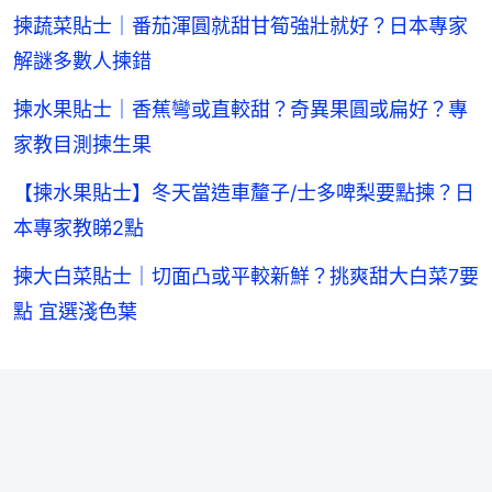
揀蔬菜貼士｜番茄渾圓就甜甘筍強壯就好？日本專家
解謎多數人揀錯
揀水果貼士｜香蕉彎或直較甜？奇異果圓或扁好？專
家教目測揀生果
【揀水果貼士】冬天當造車釐子/士多啤梨要點揀？日
本專家教睇2點
揀大白菜貼士｜切面凸或平較新鮮？挑爽甜大白菜7要
點 宜選淺色葉