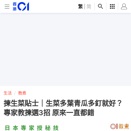
繁
|
简
生活
教煮
揀生菜貼士｜生菜多葉青瓜多釘就好？
專家教揀選3招 原來一直都錯