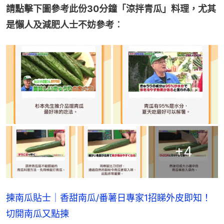
請點擊下圖參考此份30分鐘「涼拌青瓜」料理，尤其
是懶人及減肥人士不妨參考︰
+
4
揀南瓜貼士｜香甜南瓜/番薯日專家1招睇外皮即知！
切開南瓜又點揀