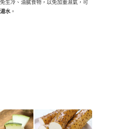
免生冷、油膩食物，以免加重濕氣，可
湯水
。