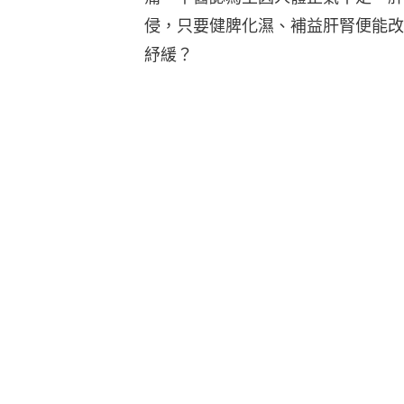
侵，只要健脾化濕、補益肝腎便能改
紓緩？