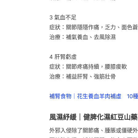
3 氣血不足
症狀：關節隱隱作痛，乏力、面色蒼
治療：補氣養血、去風除濕
4 肝腎虧虛
症狀：關節疼痛持續，腰膝痠軟
治療：補益肝腎、強筋壯骨
補腎食物｜花生養血羊肉補虛　10
風濕紓緩｜健脾化濕紅豆山藥
外邪入侵除了關節痛、腫脹或僵硬外