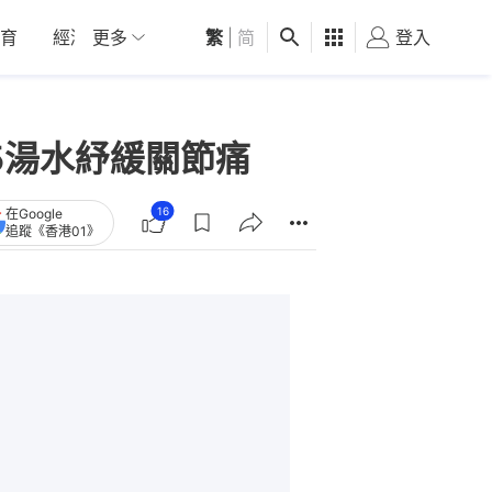
育
經濟
更多
01深圳
繁
觀點
|
简
健康
好食玩飛
登入
女
5湯水紓緩關節痛
16
在Google
追蹤《香港01》