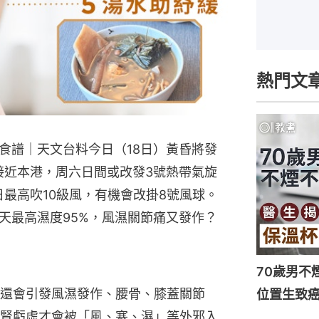
熱門文
食譜｜天文台料今日（18日）黃昏將發
接近本港，周六日間或改發3號熱帶氣旋
日最高吹10級風，有機會改掛8號風球。
天最高濕度95%，風濕關節痛又發作？
70歲男不
還會引發風濕發作、腰骨、膝蓋關節
位置生致癌
腎虧虛才會被「風、寒、濕」等外邪入