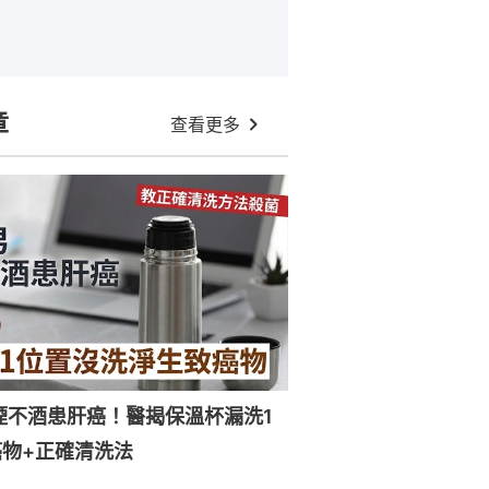
章
查看更多
煙不酒患肝癌！醫揭保溫杯漏洗1
物+正確清洗法