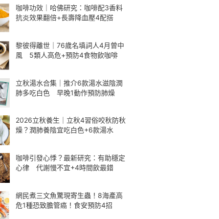
咖啡功效｜哈佛研究：咖啡配3香料
抗炎效果翻倍+長壽降血壓4配搭
黎彼得離世｜76歲名填詞人4月曾中
風 5類人高危+預防4食物飲咖啡
立秋湯水合集｜推介6款湯水滋陰潤
肺多吃白色 早晚1動作預防肺燥
2026立秋養生｜立秋4習俗咬秋防秋
燥？潤肺養陰宜吃白色+6款湯水
咖啡引發心悸？最新研究：有助穩定
心律 代謝慢不宜+4時間飲最錯
網民煮三文魚驚現寄生蟲！8海產高
危1種恐致膽管癌！食安預防4招