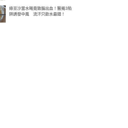
綠豆沙當水喝竟致腦出血！醫揭3陷
阱誘發中風 流汗只飲水最錯！