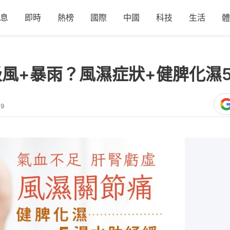
息
即時
熱榜
國際
中國
科技
生活
體
級風+暴雨？風濕症狀+健脾化濕
09