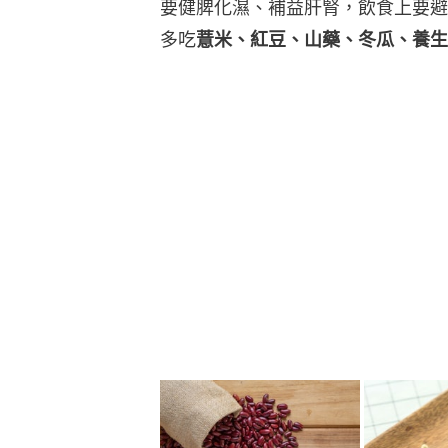
要健脾化濕、補益肝腎，飲食上要避
多吃
薏米、紅豆、山藥、冬瓜、養生