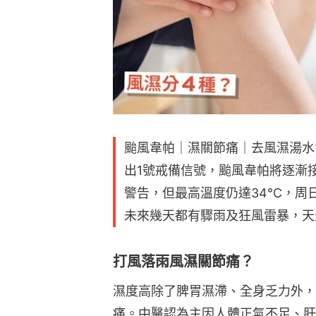
颱風韋帕｜濕關節痛｜去風濕湯水
出1號戒備信號，颱風韋帕將逐漸
警告，但最高溫度仍達34°C，周
未來幾天都有驟雨及狂風雷暴，天
打風落雨風濕關節痛？
濕度高除了脾胃濕滯、全身乏力外，
痛。中醫認為主因人體正氣不足、肝