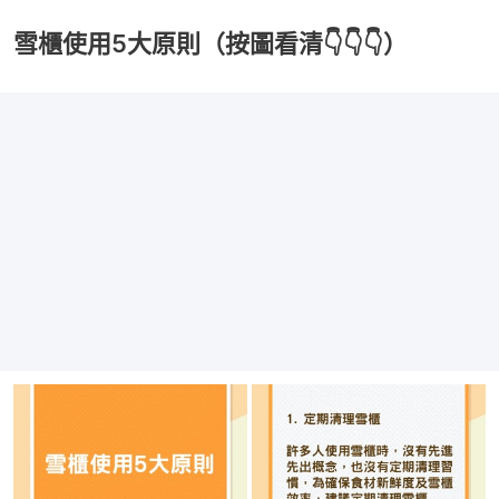
雪櫃使用5大原則（按圖看清👇👇👇）