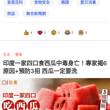
家居百科
食物安全
韓國
夏日消暑
熱話
聯合新聞網
4
0
0
2
0
生活
教煮
印度一家四口食西瓜中毒身亡！專家揭6
原因+預防3招 西瓜一定要洗