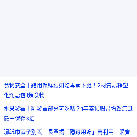
食物安全丨錯用保鮮紙如吃毒素下肚！2材質易釋塑
化劑忌包1類食物
水果發霉｜削發霉部分可吃嗎？1毒素損腸胃增致癌風
險＋保存3招
濕紙巾蓋子別丟！長輩揭「隱藏用途」再利用 網齊