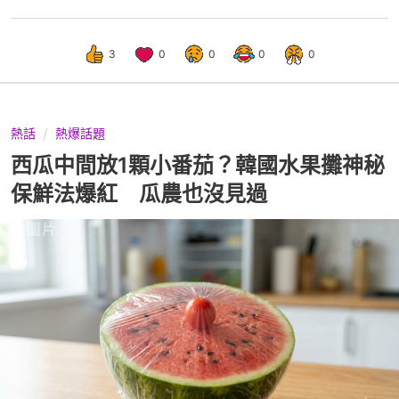
3
0
0
0
0
熱話
熱爆話題
西瓜中間放1顆小番茄？韓國水果攤神秘
保鮮法爆紅 瓜農也沒見過