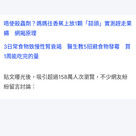
唔使殺蟲劑？媽媽往香蕉上放1顆「蒜頭」實測趕走果
蠅 網揭原理
3日常食物致慢性腎衰竭 醫生教5招避食物發霉 買
1周能吃完的量
貼文曝光後，吸引超過158萬人次瀏覽，不少網友紛
紛留言討論：