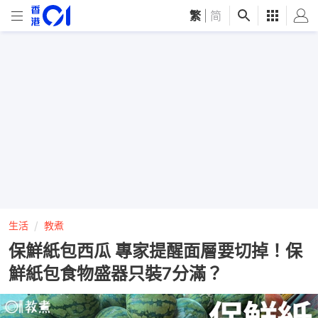
繁
|
简
生活
教煮
保鮮紙包西瓜 專家提醒面層要切掉！保
鮮紙包食物盛器只裝7分滿？