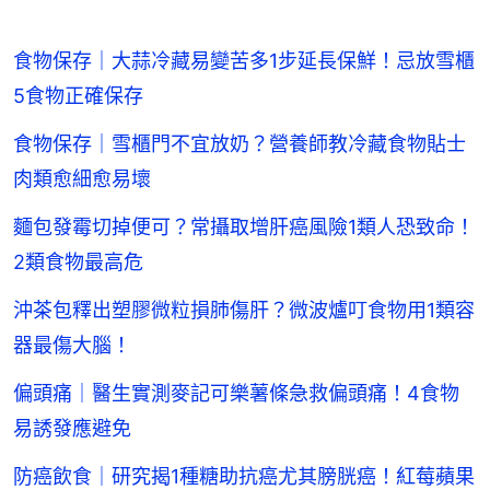
食物保存｜大蒜冷藏易變苦多1步延長保鮮！忌放雪櫃
5食物正確保存
食物保存｜雪櫃門不宜放奶？營養師教冷藏食物貼士
肉類愈細愈易壞
麵包發霉切掉便可？常攝取增肝癌風險1類人恐致命！
2類食物最高危
沖茶包釋出塑膠微粒損肺傷肝？微波爐叮食物用1類容
器最傷大腦！
偏頭痛｜醫生實測麥記可樂薯條急救偏頭痛！4食物
易誘發應避免
防癌飲食｜研究揭1種糖助抗癌尤其膀胱癌！紅莓蘋果