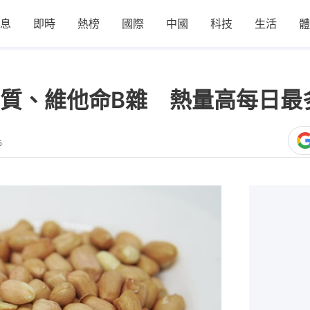
息
即時
熱榜
國際
中國
科技
生活
體
質、維他命B雜 熱量高每日最多
5