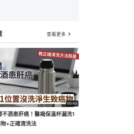
章
查看更多
00:48
煙不酒患肝癌！醫揭保溫杯漏洗1
物+正確清洗法