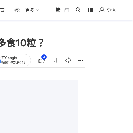
育
經濟
更多
01深圳
繁
觀點
|
简
健康
好食玩飛
登入
女
食10粒？
4
在Google
追蹤《香港01》