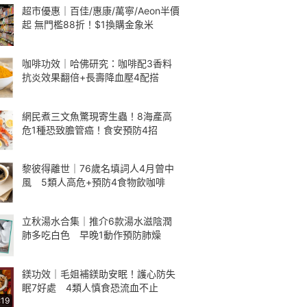
超市優惠｜百佳/惠康/萬寧/Aeon半價
起 無門檻88折！$1換購金象米
咖啡功效｜哈佛研究：咖啡配3香料
抗炎效果翻倍+長壽降血壓4配搭
網民煮三文魚驚現寄生蟲！8海產高
危1種恐致膽管癌！食安預防4招
黎彼得離世｜76歲名填詞人4月曾中
風 5類人高危+預防4食物飲咖啡
立秋湯水合集｜推介6款湯水滋陰潤
肺多吃白色 早晚1動作預防肺燥
鎂功效｜毛姐補鎂助安眠！護心防失
眠7好處 4類人慎食恐流血不止
:19