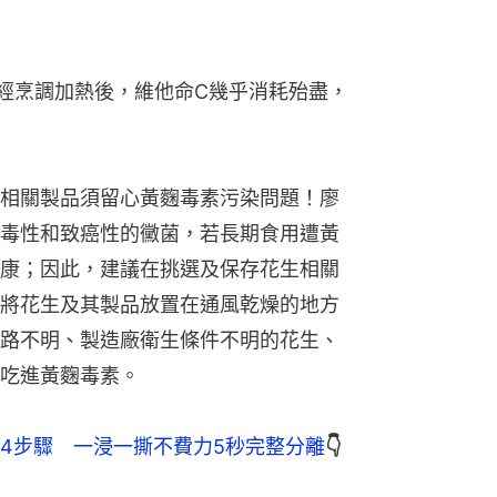
經烹調加熱後，維他命C幾乎消耗殆盡，
相關製品須留心黃麴毒素污染問題！廖
毒性和致癌性的黴菌，若長期食用遭黃
康；因此，建議在挑選及保存花生相關
將花生及其製品放置在通風乾燥的地方
路不明、製造廠衛生條件不明的花生、
吃進黃麴毒素。
4步驟　一浸一撕不費力5秒完整分離
👇