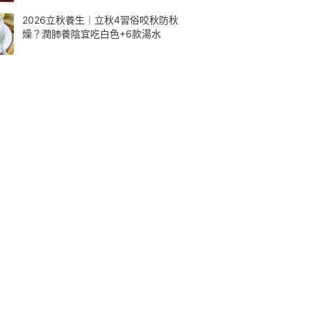
2026立秋養生｜立秋4習俗咬秋防秋
燥？潤肺養陰宜吃白色+6款湯水