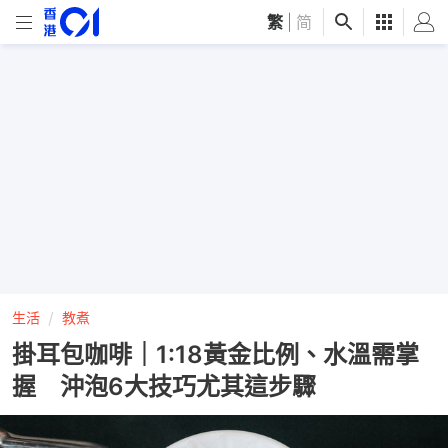
繁
|
简
生活
教煮
掛耳包咖啡｜1:18黃金比例、水溫需掌
握 沖泡6大技巧尤其這步驟