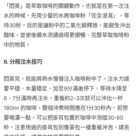
「悶蒸」是萃取咖啡的關鍵動作。也就是在第一次注
水的時候，先用少量的水將咖啡粉「完全浸濕」，等
待30秒。目的是讓粉中的二氧化碳釋放，能避免沖出
酸味，並使後續水流通過得更順暢、完整萃取咖啡粉
中的物質。
6. 分段注水技巧
悶蒸完，就能將熱水慢慢注入咖啡粉中了。注水力道
要平穩、水量穩定，加至9分滿後停下，等待水降至
6、7分滿時再注水，重複約2-3次就可以沖出一杯
180ml 的咖啡，整個沖煮時間應在1分30秒內。若想
要喝濃一點，可以把掛耳包置於咖啡中泡個30-60
秒。注意用過的掛耳包別像茶包一樣重複沖泡，請丟