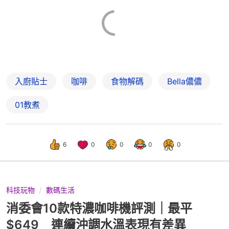
入廚貼士
咖啡
食物解碼
Bella儂儂
01教煮
6
0
0
0
0
科技玩物
數碼生活
消委會10款特濃咖啡機評測｜最平
$649 連續沖調水溫表現有差異