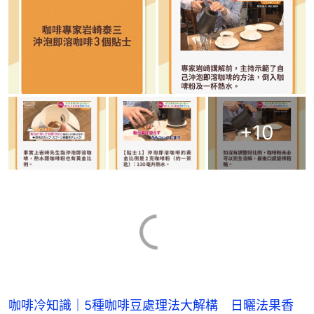
+
10
咖啡冷知識｜5種咖啡豆處理法大解構 日曬法果香