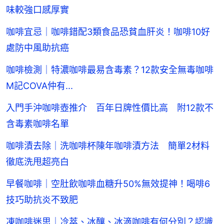
味較強口感厚實
咖啡宜忌｜咖啡錯配3類食品恐貧血肝炎！咖啡10好
處防中風助抗癌
咖啡檢測｜特濃咖啡最易含毒素？12款安全無毒咖啡
M記COVA仲有...
入門手沖咖啡壺推介 百年日牌性價比高 附12款不
含毒素咖啡名單
咖啡漬去除｜洗咖啡杯陳年咖啡漬方法 簡單2材料
徹底洗甩超亮白
早餐咖啡｜空肚飲咖啡血糖升50%無效提神！喝啡6
技巧助抗炎不致肥
凍咖啡迷思｜冷萃、冰釀、冰滴咖啡有何分別？認識