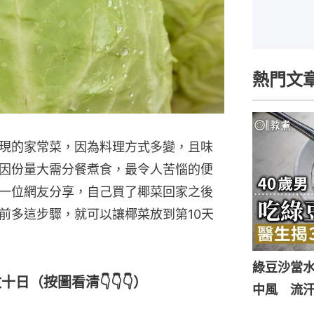
熱門文
現的家常菜，因為料理方式多變，且味
因份量大需分餐煮食，最令人苦惱的便
一位網友分享，自己買了椰菜回家之後
前多這步驟，就可以讓椰菜放到第10天
綠豆沙當
日（按圖看清👇👇👇）
中風 流