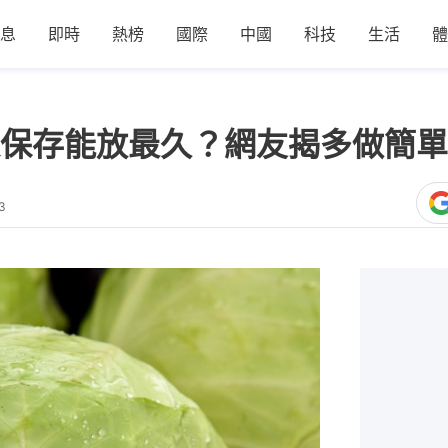
息
即時
熱榜
國際
中國
科技
生活
體
保存能放最久？網友揭多做簡單
3