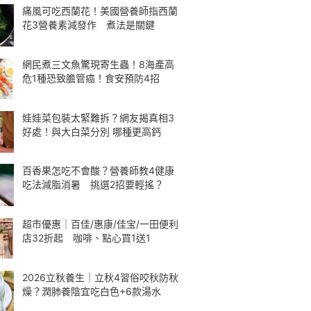
痛風可吃西蘭花！美國營養師指西蘭
花3營養素減發作 煮法是關鍵
網民煮三文魚驚現寄生蟲！8海產高
危1種恐致膽管癌！食安預防4招
娃娃菜包裝太緊難拆？網友揭真相3
好處！與大白菜分別 哪種更高鈣
百香果怎吃不會酸？營養師教4健康
吃法減脂消暑 挑選2招要輕搖？
超市優惠｜百佳/惠康/佳宝/一田便利
店32折起 咖啡、點心買1送1
2026立秋養生｜立秋4習俗咬秋防秋
燥？潤肺養陰宜吃白色+6款湯水