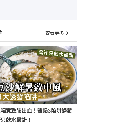
章
查看更多
水喝竟致腦出血！醫揭3陷阱誘發
汗只飲水最錯！