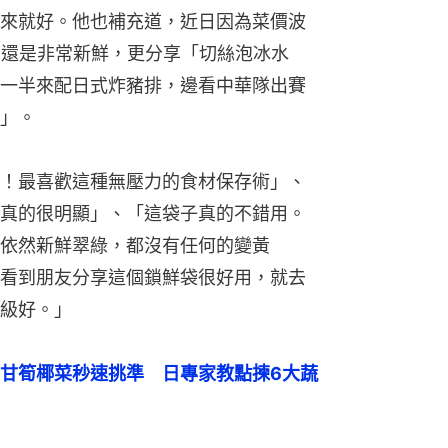
來就好。他也補充道，近日因為菜價波
了還是非常新鮮，更分享「切絲泡冰水
一半來配日式炸豬排，邊看中華隊出賽
」。
！最喜歡這種無壓力的食材保存術」、
真的很明顯」、「這袋子真的不錯用。
依然新鮮翠綠，都沒有任何的變黃
看到朋友分享這個鎖鮮袋很好用，就去
級好。」
甘筍椰菜秒速挑準　日專家教點揀6大蔬