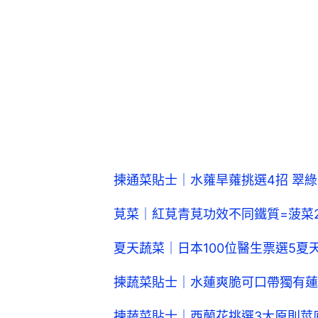
揀通菜貼士｜水蕹旱蕹挑選4招 翠
莧菜｜紅莧青莧功效不同鐵質=菠菜
夏天蔬菜｜日本100位醫生票選5
揀蔬菜貼士｜水蓮爽脆可口帶獨有蓮
揀蔬菜貼士｜西蘭花挑選3大原則莖