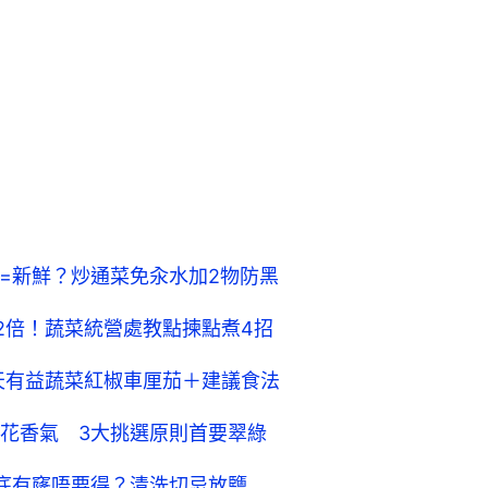
綠=新鮮？炒通菜免汆水加2物防黑
2倍！蔬菜統營處教點揀點煮4招
夏天有益蔬菜紅椒車厘茄＋建議食法
花香氣 3大挑選原則首要翠綠
底有窿唔要得？清洗切忌放鹽