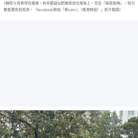
1輛密斗貨車停在路邊，有多籃疑似肥豬膏放在尾板上，完全「無遮無掩」，吸引
數隻鷺鳥到覓食。（facebook群組「車cam L（香港群組）」影片截圖）