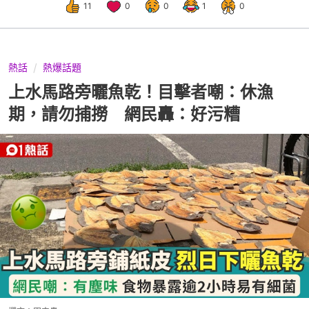
11
0
0
1
0
熱話
熱爆話題
上水馬路旁曬魚乾！目擊者嘲：休漁
期，請勿捕撈 網民轟：好污糟