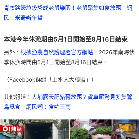
青衣路邊垃圾袋成老鼠樂園！老鼠聚集如食放題 網
民︰米奇辦年貨
本港今年休漁期由5月1日開始至8月16日結束
另外，
根據漁農自然護理署官方網站
，2026年南海伏
季休漁時間由5月1日開始至8月16日結束。
（Facebook群組「上水人大聯盟」）
其他報道：
大埔露天肥豬膏放題？貨車尾驚見多隻鷺
鳥覓食　網民嘲︰食咗三高