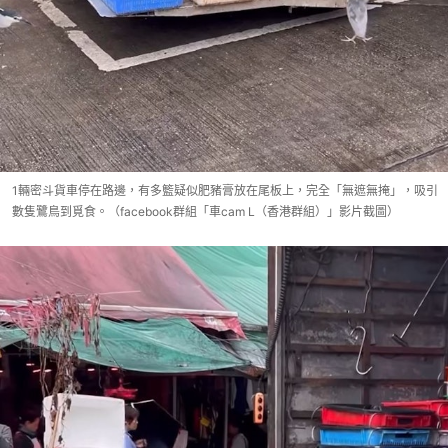
1輛密斗貨車停在路邊，有多籃疑似肥豬膏放在尾板上，完全「無遮無掩」，吸引
數隻鷺鳥到覓食。（facebook群組「車cam L（香港群組）」影片截圖）