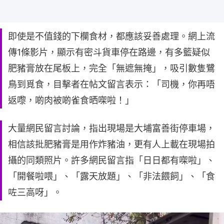
即使是不值錢的下欄食材，都應該妥善處理。網上流
傳1條影片，顯示有密斗貨車停在路邊，有多籃疑似
肥豬膏放在尾板上，完全「無遮無掩」，吸引數隻鷺
鳥到覓食，目擊者在帖文留言表示：「司機，你再唔
返嚟，啲肉被啲雀食晒㗎啦！」
大量網民留言討論，指出現場是大埔富善街停車場，
相信該批肥豬膏是用作炸豬油，更有人上載在現場拍
攝的同類照片。許多網民留言指「日日都有㗎啦」、
「開餐啦喂」、「露天放題」、「非法餵飼」、「食
咗三高呀」。