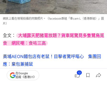
網民上載在現場拍攝的同類照片。（facebook群組「車cam L（香港群組）」圖
片）
全文：
大埔露天肥豬膏放題？貨車尾驚見多隻鷺鳥覓
食　網民嘲︰食咗三高
黃埔AEON麵包店有老鼠！目擊者驚呼嘔心 集團回
應：棄包兼捕鼠
12
在Google
粉嶺餐廳老鼠伏近玻璃 目擊者：完全唔驚人 網
追蹤《香港01》
民：大廚加班試菜
大家樂鼠蹤！食材疑連垃圾、死老鼠並存後巷 附食
環、大家樂回應