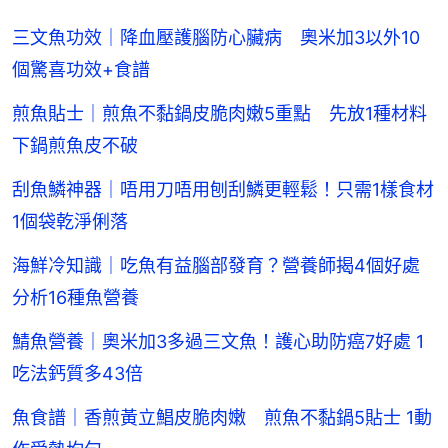
三文魚功效｜降血壓護腦防心臟病 奧米加3以外10
個驚喜功效+食譜
煎魚貼士｜煎魚不黏鍋皮脆肉嫩5重點 先放1種材料
下鍋煎魚皮不破
刮魚鱗神器｜唔用刀唔用刨刮鱗更輕鬆！只需1樣食材
1個袋乾淨俐落
海鮮冷知識｜吃魚有益腦部發育？營養師揭4個好處
分析16種魚營養
鯖魚營養｜奧米加3多過三文魚！護心助防癌7好處 1
吃法鈣質多43倍
魚食譜｜香煎黃立鯧皮脆肉嫩 煎魚不黏鍋5貼士 1動