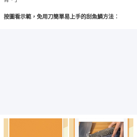
按圖看示範，免用刀簡單易上手的刮魚鱗方法︰