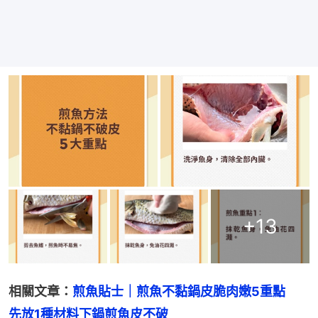
+
13
相關文章：
煎魚貼士｜煎魚不黏鍋皮脆肉嫩5重點　
先放1種材料下鍋煎魚皮不破