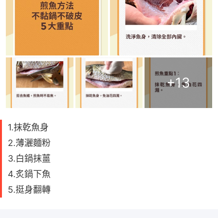
+
13
1.抹乾魚身
2.薄灑麵粉
3.白鍋抹薑
4.炙鍋下魚
5.挺身翻轉