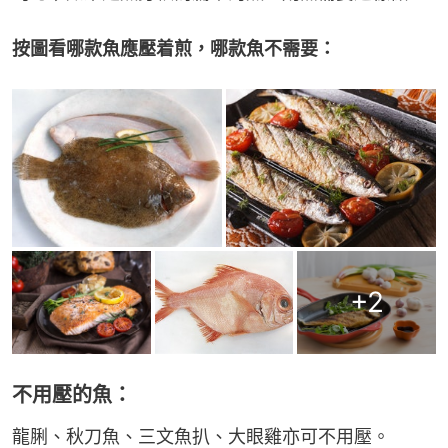
按圖看哪款魚應壓着煎，哪款魚不需要：
+
2
不用壓的魚：
龍脷、秋刀魚、三文魚扒、大眼雞亦可不用壓。