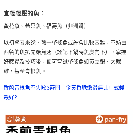
宜輕輕壓的魚：
黃花魚、希靈魚、福壽魚（非洲鯽）
以初學者來說，煎一整條魚或許會比較困難，不妨由
西餐的魚扒開始煎起（謹記下鍋時魚皮向下），掌握
好感覺及技巧後，便可嘗試整條魚如黃立鯧、大眼
雞，甚至青根魚。
香煎青根魚不失敗3竅門　金黃香脆嫩滑無比中式鑊
最好?