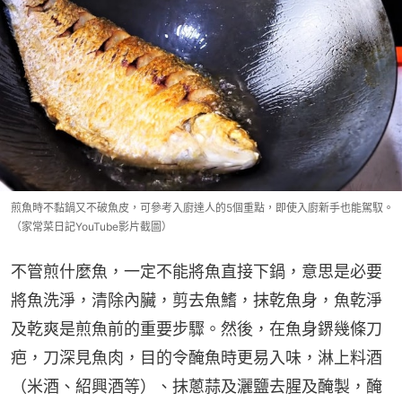
煎魚時不黏鍋又不破魚皮，可參考入廚達人的5個重點，即使入廚新手也能駕馭。
（家常菜日記YouTube影片截圖）
不管煎什麼魚，一定不能將魚直接下鍋，意思是必要
將魚洗淨，清除內臟，剪去魚鰭，抹乾魚身，魚乾淨
及乾爽是煎魚前的重要步驟。然後，在魚身鎅幾條刀
疤，刀深見魚肉，目的令醃魚時更易入味，淋上料酒
（米酒、紹興酒等）、抹蔥蒜及灑鹽去腥及醃製，醃