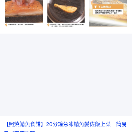
【照燒鯖魚食譜】20分鐘急凍鯖魚變佐飯上菜　簡易