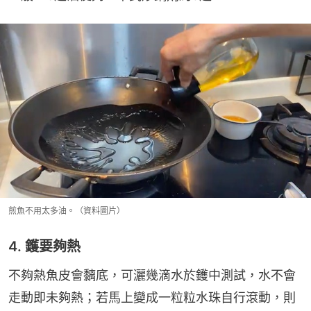
煎魚不用太多油。（資料圖片）
4. 鑊要夠熱
不夠熱魚皮會黐底，可灑幾滴水於鑊中測試，水不會
走動即未夠熱；若馬上變成一粒粒水珠自行滾動，則