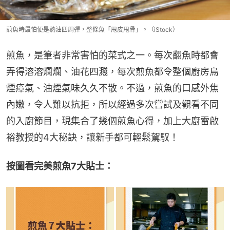
煎魚時最怕便是熱油四周彈，整條魚「甩皮甩骨」。（iStock）
煎魚，是筆者非常害怕的菜式之一。每次翻魚時都會
弄得溶溶爛爛、油花四濺，每次煎魚都令整個廚房烏
煙瘴氣、油煙氣味久久不散。不過，煎魚的口感外焦
內嫩，令人難以抗拒，所以經過多次嘗試及觀看不同
的入廚節目，現集合了幾個煎魚心得，加上大廚雷啟
裕教授的4大秘訣，讓新手都可輕鬆駕馭！
按圖看完美煎魚7大貼士：