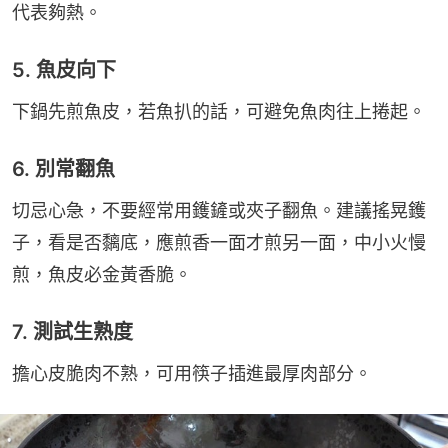
代表夠熱。
5. 魚皮向下
下鍋先煎魚皮，若魚扒的話，可避免魚肉往上捲起。
6. 別常翻魚
切忌心急，不要經常用鑊鏟或夾子翻魚。建議搖晃鑊
子，看是否黐底，應煎香一面才煎另一面，中小火慢
煎，魚皮必金黃香脆。
7. 測試生熟度
擔心皮脆肉不熟，可用筷子插進最厚肉部分。