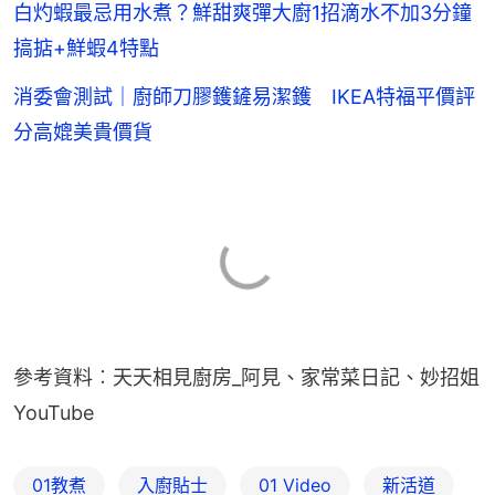
白灼蝦最忌用水煮？鮮甜爽彈大廚1招滴水不加3分鐘
搞掂+鮮蝦4特點
消委會測試｜廚師刀膠鑊鏟易潔鑊 IKEA特福平價評
分高媲美貴價貨
參考資料︰天天相見廚房_阿見、家常菜日記、妙招姐
YouTube
01教煮
入廚貼士
01 Video
新活道