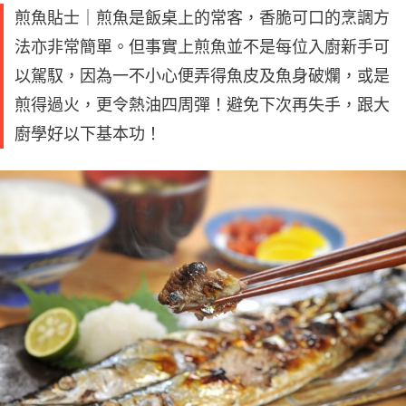
煎魚貼士｜煎魚是飯桌上的常客，香脆可口的烹調方
法亦非常簡單。但事實上煎魚並不是每位入廚新手可
以駕馭，因為一不小心便弄得魚皮及魚身破爛，或是
煎得過火，更令熱油四周彈！避免下次再失手，跟大
廚學好以下基本功！