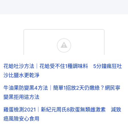
花蛤吐沙方法｜花蛤受不住1種調味料 5分鐘瘋狂吐
沙比鹽水更乾淨
牛油果防變黑4方法｜簡單1招放2天仍嫩綠？網民寧
變黑拒用這方法
雞蛋檢測2021｜新紀元周氏8款蛋無類雌激素 減致
癌風險安心食用