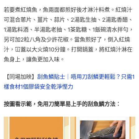
若要煮紅燒魚，魚兩面都煎好後才淋汁料煮。紅燒汁
可混合蔥片、薑片、蒜片、2湯匙生抽、2湯匙香醋、
1湯匙料酒、半湯匙老抽、1茶匙糖、1飯碗清水拌勻，
另可加2粒八角及少許花椒。當魚煎好了，倒入紅燒
汁，冚蓋以大火燒10分鐘。打開鍋蓋，將紅燒汁淋在
魚身上，讓魚更加入味。
【同場加映】
刮魚鱗貼士｜唔用刀刮鱗更輕鬆？只需1
樣食材1個膠袋安全乾淨慳力
按圖看示範，免用刀簡單易上手的刮魚鱗方法︰