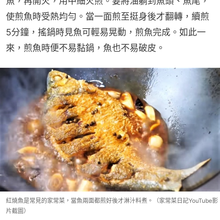
魚，再開火，用中細火煎。要將油躺到魚頭、魚尾，
使煎魚時受熱均勻。當一面煎至挺身後才翻轉，續煎
5分鐘，搖鍋時見魚可輕易晃動，煎魚完成。如此一
來，煎魚時便不易黏鍋，魚也不易破皮。
紅燒魚是常見的家常菜，當魚兩面都煎好後才淋汁料煮。（家常菜日記YouTube影
片截圖）