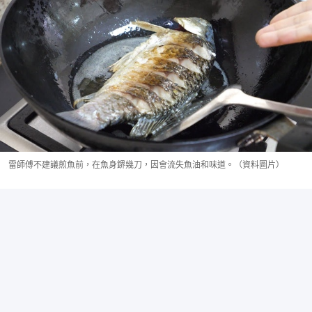
雷師傅不建議煎魚前，在魚身鎅幾刀，因會流失魚油和味道。（資料圖片）