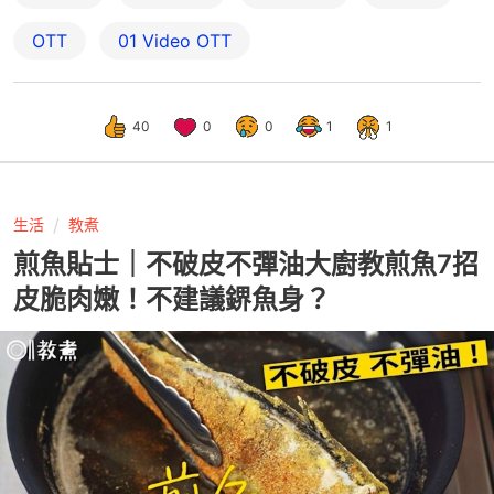
OTT
01‌ ‌Video‌ ‌OTT
40
0
0
1
1
生活
教煮
煎魚貼士｜不破皮不彈油大廚教煎魚7招
皮脆肉嫩！不建議鎅魚身？