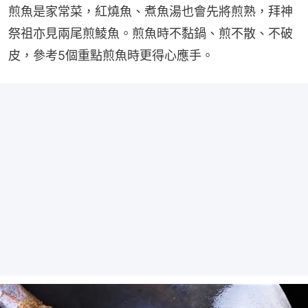
煎魚是家常菜，紅燒魚、煮魚湯也會先將煎熟，拜神
祭祖亦見兩尾煎鯪魚。煎魚時不黏鍋、煎不散、不破
皮，參考5個重點煎魚時更得心應手。