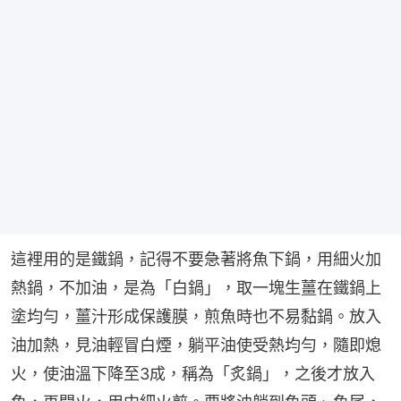
這裡用的是鐵鍋，記得不要急著將魚下鍋，用細火加
熱鍋，不加油，是為「白鍋」，取一塊生薑在鐵鍋上
塗均勻，薑汁形成保護膜，煎魚時也不易黏鍋。放入
油加熱，見油輕冒白煙，躺平油使受熱均勻，隨即熄
火，使油溫下降至3成，稱為「炙鍋」，之後才放入