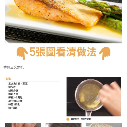
香煎三文魚扒