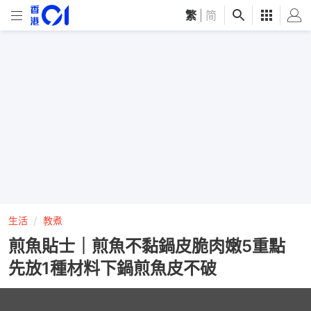
繁
|
简
生活
教煮
煎魚貼士｜煎魚不黏鍋皮脆肉嫩5重點
先放1種材料下鍋煎魚皮不破