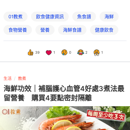
01教煮
飲食健康資訊
魚食譜
海鮮
食物營養
營養
海鮮食譜
健康飲食
39
1
0
2
1
生活
教煮
海鮮功效｜補腦護心血管4好處3煮法最
留營養 購買4要點密封隔離