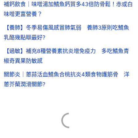
補鈣飲食｜味噌湯加鯖魚鈣質多43倍防骨鬆！赤或白
味噌更富營養？
【養肺】冬季易傷風感冒肺氣弱 養肺3原則吃鯖魚
乳酪幾點瞓最好?
【過敏】補充8種營養素抗炎增免疫力 多吃鯖魚青
椒奇異果防敏感
關節炎｜蔥蒜活血鯖魚合桃抗炎4類食物護筋骨 洋
蔥芥蘭潤滑關節?