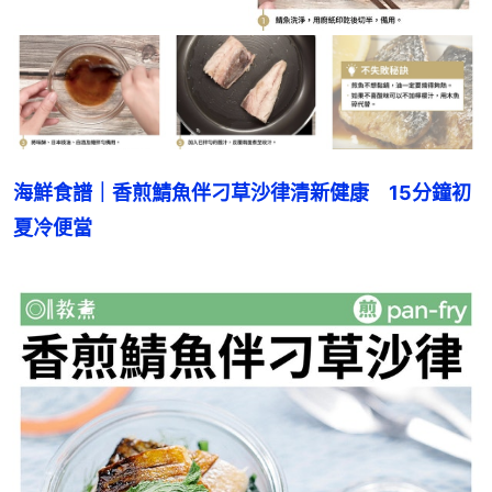
海鮮食譜｜香煎鯖魚伴刁草沙律清新健康　15分鐘初
夏冷便當