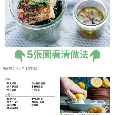
香煎鯖魚伴刁草沙律食譜