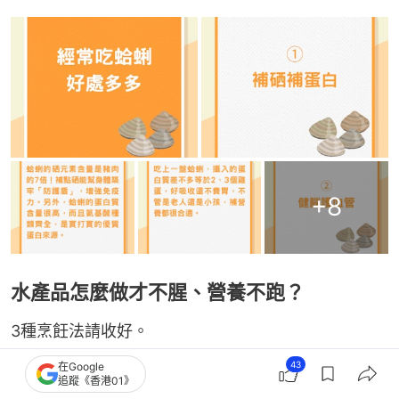
+
8
水產品怎麼做才不腥、營養不跑？
3種烹飪法請收好。
43
在Google
1. 清蒸
追蹤《香港01》