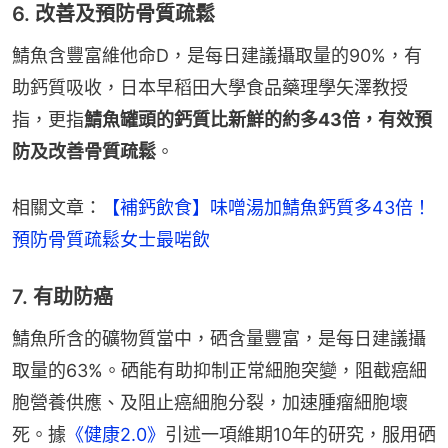
6. 改善及預防骨質疏鬆
鯖魚含豐富維他命D，是每日建議攝取量的90%，有
助鈣質吸收，日本早稻田大學食品藥理學矢澤教授
指，更指
鯖魚罐頭的鈣質比新鮮的約多43倍，有效預
防及改善骨質疏鬆
。
相關文章：
【補鈣飲食】味噌湯加鯖魚鈣質多43倍！
預防骨質疏鬆女士最啱飲
7. 有助防癌
鯖魚所含的礦物質當中，硒含量豐富，是每日建議攝
取量的63%。硒能有助抑制正常細胞突變，阻截癌細
胞營養供應、及阻止癌細胞分裂，加速腫瘤細胞壞
死。據
《健康2.0》
引述一項維期10年的研究，服用硒