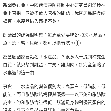
新聞發布會，中國疾病預防控制中心研究員劉愛玲在
會上直指一個被多數人忽視的問題：我國居民膳食結
構裏，水產品攝入遠遠不夠。
她給出的建議很明確：每周至少要吃2～3次水產品，
魚、蝦、蟹、貝類，都可以換着吃。①
為甚麼國家要點名「水產品」？很多人一提到補充蛋
白質，就只想到雞蛋、牛奶、雞胸肉，卻完全忽略了
水裏遊的這一類。
事實上，水產品的營養優勢大：高蛋白、低脂肪、低
能量，而且脂肪酸結構極其優秀——以不飽和脂肪酸
為主，飽和脂肪含量很低。既滿足身體對優質蛋白的
渴求，又不容易帶來發胖和心血管負擔。