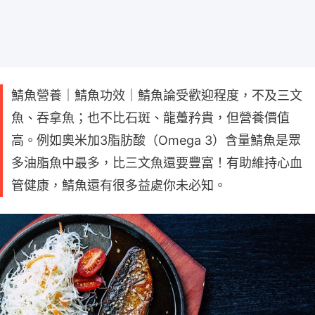
鯖魚營養｜鯖魚功效｜鯖魚論受歡迎程度，不及三文
魚、吞拿魚；也不比石斑、龍躉矜貴，但營養價值
高。例如奧米加3脂肪酸（Omega 3）含量鯖魚是眾
多油脂魚中最多，比三文魚還要豐富！有助維持心血
管健康，鯖魚還有很多益處你未必知。