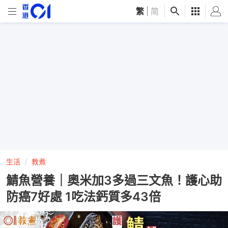
繁
|
简
生活
教煮
鯖魚營養｜奧米加3多過三文魚！護心助
防癌7好處 1吃法鈣質多43倍