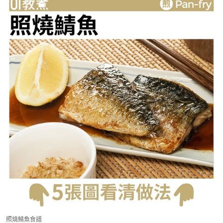
照燒鯖魚食譜