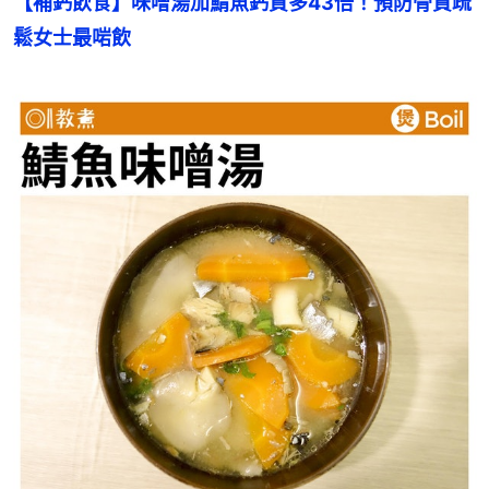
【補鈣飲食】味噌湯加鯖魚鈣質多43倍！預防骨質疏
鬆女士最啱飲