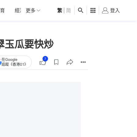
育
經濟
更多
01深圳
繁
觀點
|
简
健康
好食玩飛
登入
女
翠玉瓜要快炒
7
在Google
追蹤《香港01》