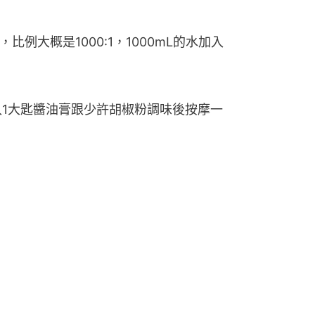
比例大概是1000:1，1000mL的水加入
入1大匙醬油膏跟少許胡椒粉調味後按摩一