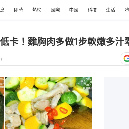
息
即時
熱榜
國際
中國
科技
生活
體
低卡！雞胸肉多做1步軟嫩多汁
47