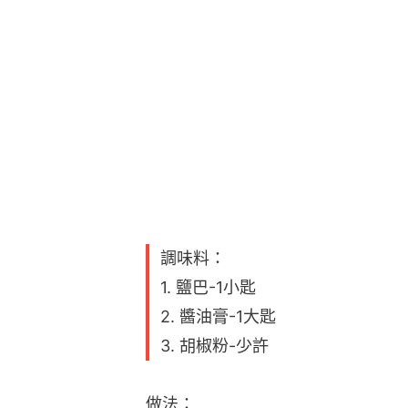
調味料：
1. 鹽巴-1小匙
2. 醬油膏-1大匙
3. 胡椒粉-少許
做法：