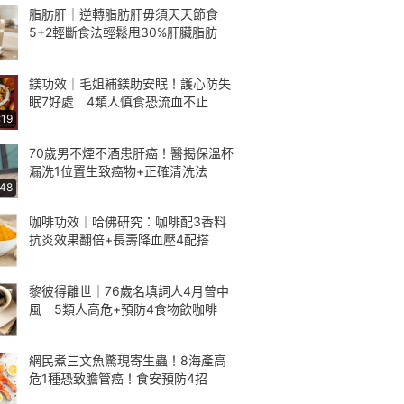
脂肪肝｜逆轉脂肪肝毋須天天節食
5+2輕斷食法輕鬆甩30%肝臟脂肪
鎂功效｜毛姐補鎂助安眠！護心防失
眠7好處 4類人慎食恐流血不止
:19
70歲男不煙不酒患肝癌！醫揭保溫杯
漏洗1位置生致癌物+正確清洗法
:48
咖啡功效｜哈佛研究：咖啡配3香料
抗炎效果翻倍+長壽降血壓4配搭
黎彼得離世｜76歲名填詞人4月曾中
風 5類人高危+預防4食物飲咖啡
網民煮三文魚驚現寄生蟲！8海產高
危1種恐致膽管癌！食安預防4招