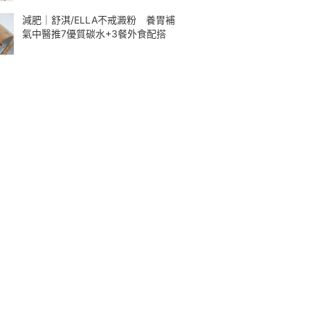
減肥｜舒淇/ELLA不戒澱粉 養胃補
氣中醫推7優質碳水+3餐外食配搭