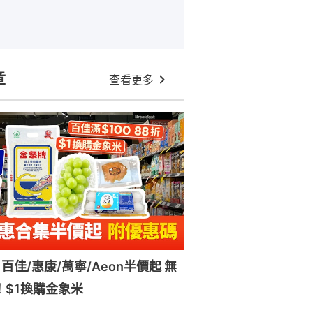
章
查看更多
百佳/惠康/萬寧/Aeon半價起 無
！$1換購金象米