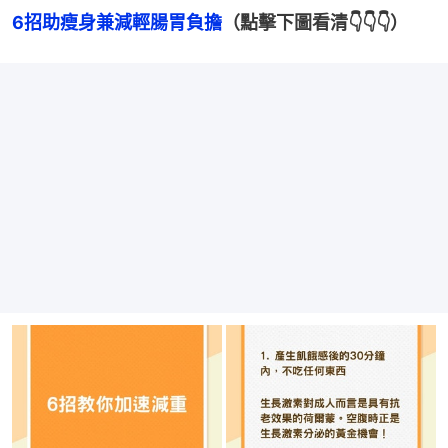
6招助瘦身兼減輕腸胃負擔
（點擊下圖看清👇👇👇）