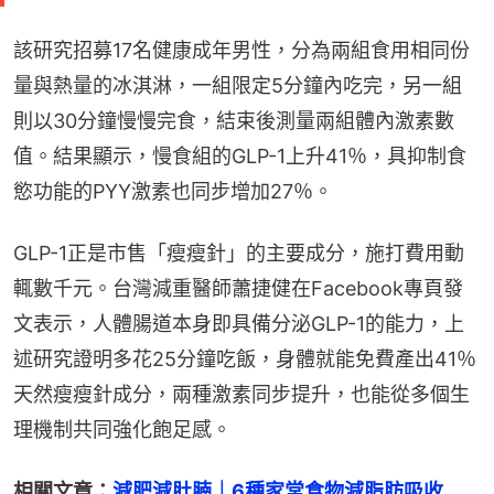
該研究招募17名健康成年男性，分為兩組食用相同份
量與熱量的冰淇淋，一組限定5分鐘內吃完，另一組
則以30分鐘慢慢完食，結束後測量兩組體內激素數
值。結果顯示，慢食組的GLP-1上升41％，具抑制食
慾功能的PYY激素也同步增加27％。
GLP-1正是市售「瘦瘦針」的主要成分，施打費用動
輒數千元。台灣減重醫師蕭捷健在Facebook專頁發
文表示，人體腸道本身即具備分泌GLP-1的能力，上
述研究證明多花25分鐘吃飯，身體就能免費產出41％
天然瘦瘦針成分，兩種激素同步提升，也能從多個生
理機制共同強化飽足感。
相關文章：
減肥減肚腩｜6種家常食物減脂肪吸收　