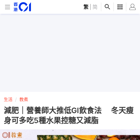
繁
|
简
生活
教煮
減肥｜營養師大推低GI飲食法 冬天瘦
身可多吃5種水果控糖又減脂