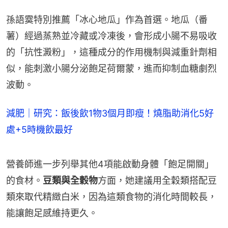
孫語霙特別推薦「冰心地瓜」作為首選。地瓜（番
薯）經過蒸熟並冷藏或冷凍後，會形成小腸不易吸收
的「抗性澱粉」，這種成分的作用機制與減重針劑相
似，能刺激小腸分泌飽足荷爾蒙，進而抑制血糖劇烈
波動。
減肥｜研究：飯後飲1物3個月即瘦！燒脂助消化5好
處+5時機飲最好
營養師進一步列舉其他4項能啟動身體「飽足開關」
的食材。
豆類與全穀物
方面，她建議用全穀類搭配豆
類來取代精緻白米，因為這類食物的消化時間較長，
能讓飽足感維持更久。