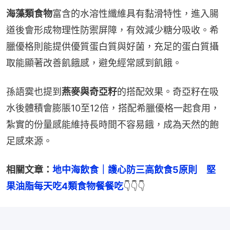
海藻類食物
富含的水溶性纖維具有黏滑特性，進入腸
道後會形成物理性防禦屏障，有效減少糖分吸收。希
臘優格則能提供優質蛋白質與好菌，充足的蛋白質攝
取能顯著改善飢餓感，避免經常感到飢餓。
孫語霙也提到
燕麥與奇亞籽
的搭配效果。奇亞籽在吸
水後體積會膨脹10至12倍，搭配希臘優格一起食用，
紮實的份量感能維持長時間不容易餓，成為天然的飽
足感來源。
相關文章：
地中海飲食｜護心防三高飲食5原則　堅
果油脂每天吃4類食物餐餐吃
👇👇👇