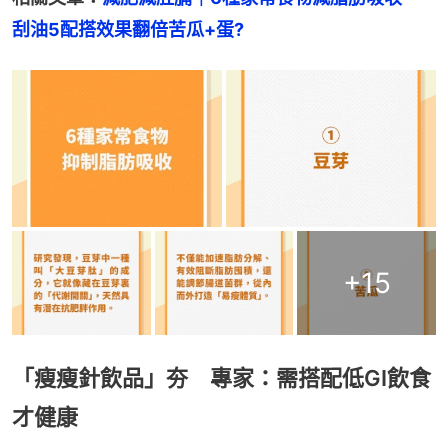
刮油5配搭效果翻倍苦瓜+蛋?
+
15
「瘦瘦針飲品」夯 專家：需搭配低GI飲食
才健康