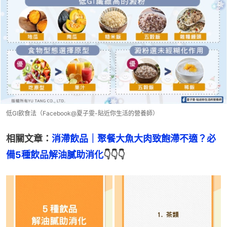
低GI飲食法（Facebook@夏子雯-貼近你生活的營養師）
相關文章：
消滯飲品｜聚餐大魚大肉致飽滯不適？必
備5種飲品解油膩助消化
👇👇👇