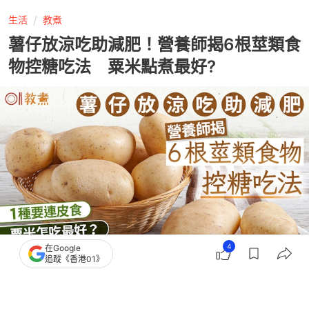
生活
教煮
薯仔放涼吃助減肥！營養師揭6根莖類食
物控糖吃法 粟米點煮最好?
4
在Google
追蹤《香港01》
撰文：
中天新聞網
出版：
2026-04-14 15:05
更新：
2026-04-14 18:23