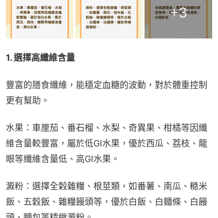
+
3
1. 選擇高纖維含量
豐富的膳食纖維，能穩定血糖的波動，對於體重控制
更有幫助。
水果：車厘茄、番石榴、水梨、奇異果、柑橘等因纖
維含量較豐富，屬於低GI水果，優於西瓜、荔枝、龍
眼等纖維含量低、高GI水果。
澱粉：選擇全榖雜糧、根莖類，如番薯、南瓜、糙米
飯、五穀飯、雜糧饅頭等，優於白飯、白麵條、白饅
頭、麵包等精緻澱粉。