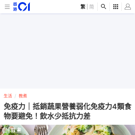
繁
|
简
生活
教煮
免疫力｜抵銷蔬果營養弱化免疫力4類食
物要避免！飲水少抵抗力差