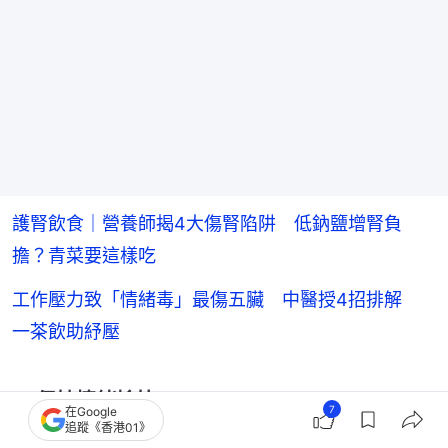
護腎飲食｜營養師揭4大傷腎陷阱 低鈉鹽增腎負
擔？青菜要這樣吃
工作壓力致「情緒毒」最傷五臟 中醫授4招排解
一茶飲助紓壓
4. 保持情緒愉快
7
在Google
追蹤《香港01》
中醫認為情緒的波動會影響內臟功能，造成肝鬱氣滯