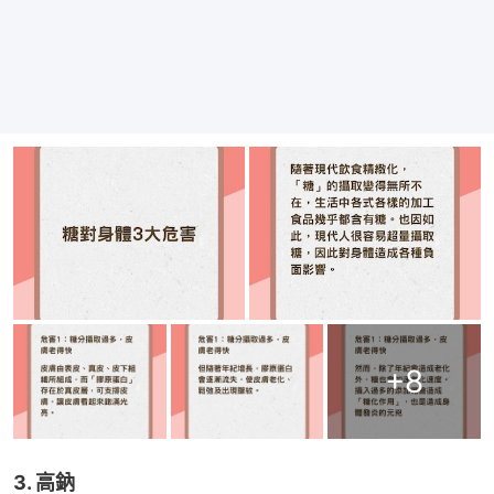
+
8
3. 高鈉