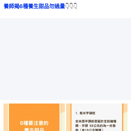
養師揭6種養生甜品勿過量
👇👇👇