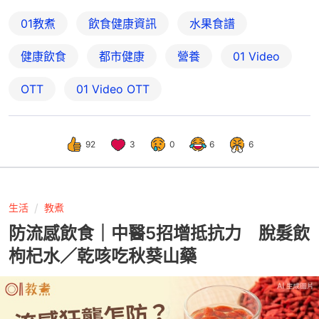
間
01教煮
飲食健康資訊
水果食譜
健康飲食
都市健康
營養
01 Video
OTT
01‌ ‌Video‌ ‌OTT
92
3
0
6
6
生活
教煮
防流感飲食｜中醫5招增抵抗力 脫髮飲
枸杞水／乾咳吃秋葵山藥