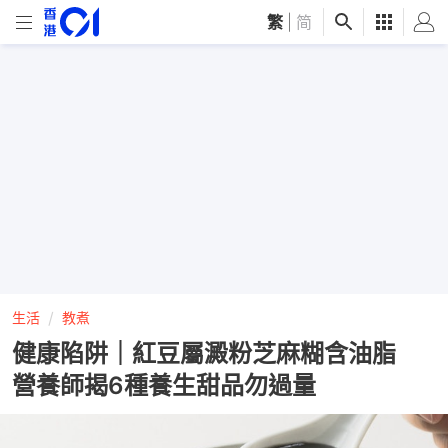
繁
|
简
生活
教煮
健康陷阱｜紅豆屬澱粉芝麻糊含油脂
營養師揭6種養生甜品勿過量