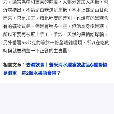
力，通常為中和薑茶的辣度，大部分會加入黑糖，何
沂霖指出，不論是白糖還是黑糖，基本上都是由甘蔗
而來，只是加工、精化程度的差別，雖說真的黑糖含
有的礦物質鈣、鉀是有稍多一些，但他本身還是糖，
所以不要再被冠上手工、手炒、天然的黑糖給矇騙，
另外番薯55公克約等於一份全穀雜糧類，所以在吃的
時候就要調整一下正餐的主食量。
相關文章：
去濕飲食｜薏米消水腫凍飲甜品6種食物
易濕重　這2類水果唔食得？