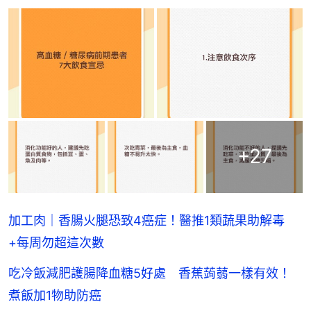
+
27
加工肉｜香腸火腿恐致4癌症！醫推1類蔬果助解毒
+每周勿超這次數
吃冷飯減肥護腸降血糖5好處 香蕉蒟蒻一樣有效！
煮飯加1物助防癌