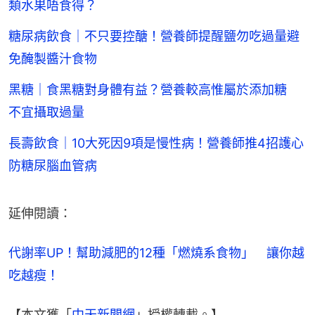
類水果唔食得？
糖尿病飲食｜不只要控醣！營養師提醒鹽勿吃過量避
免醃製醬汁食物
黑糖｜食黑糖對身體有益？營養較高惟屬於添加糖
不宜攝取過量
長壽飲食｜10大死因9項是慢性病！營養師推4招護心
防糖尿腦血管病
延伸閱讀：
代謝率UP！幫助減肥的12種「燃燒系食物」　讓你越
吃越瘦！
【本文獲「
中天新聞網
」授權轉載。】