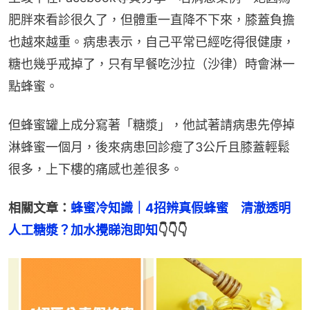
肥胖來看診很久了，但體重一直降不下來，膝蓋負擔
也越來越重。病患表示，自己平常已經吃得很健康，
糖也幾乎戒掉了，只有早餐吃沙拉（沙律）時會淋一
點蜂蜜。
但蜂蜜罐上成分寫著「糖漿」，他試著請病患先停掉
淋蜂蜜一個月，後來病患回診瘦了3公斤且膝蓋輕鬆
很多，上下樓的痛感也差很多。
相關文章：
蜂蜜冷知識｜4招辨真假蜂蜜　清澈透明
人工糖漿？加水攪睇泡即知
👇👇👇