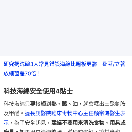
研究揭洗碗3大常見錯誤海綿比厠板更髒　叠著/立著
放細菌差70倍！
科技海綿安全使用4貼士
科技海綿只要接觸到
熱、酸、油
，就會釋出三聚氰胺
及甲醛。
據長庚醫院臨床毒物中心主任顏宗海醫生表
示
，為了安全起見，
建議不要用來清洗食物、用具或