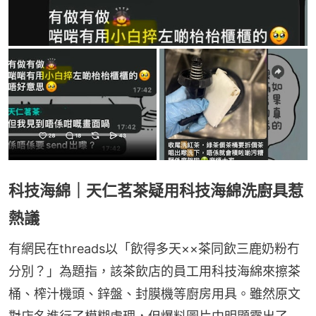
科技海綿｜天仁茗茶疑用科技海綿洗廚具惹
熱議
有網民在threads以「飲得多天××茶同飲三鹿奶粉冇
分別？」為題指，該茶飲店的員工用科技海綿來擦茶
桶、榨汁機頭、鋅盤、封膜機等廚房用具。雖然原文