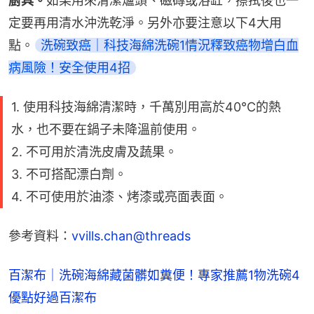
廚具。
如果用來清潔爐頭、磁磚或浴缸，擦拭後也一
定要再用清水沖洗乾淨。另外亦要注意以下4大用
點。
洗碗致癌｜科技海綿洗碗1情況釋致癌物增白血
病風險！安全使用4招
1. 使用科技海綿清潔時，千萬別用高於40°C的熱
水，也不要在鍋子未降溫前使用。
2. 不可用於清洗皮膚及蔬果。
3. 不可搭配漂白劑。
4. 不可使用於油漆、烤漆或亮面表面。
參考資料：
vvills.chan@threads
百潔布｜洗碗海綿藏菌髒如糞便！專家推薦1物洗碗4
優點好過百潔布