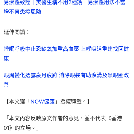
易潔鑊致癌｜美醫生稱不用2種鑊！易潔鑊用法不當
增不育患癌風險
延伸閱讀：
睡眠呼吸中止恐缺氧加重高血壓 上呼吸道重建找回健
康
眼周變化透露歲月痕跡 消除眼袋有助淚溝及黑眼圈改
善
【本文獲「
NOW健康
」授權轉載。】
「本文內容反映原文作者的意見，並不代表《香港
01》的立場。」