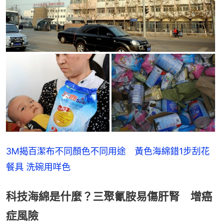
3M揭百潔布不同顏色不同用途　黃色海綿錯1步刮花
餐具 洗碗用咩色
科技海綿是什麼？三聚氰胺易傷肝腎 增癌
症風險