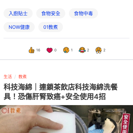
入廚貼士
食物安全
食物中毒
NOW健康
01教煮
16
0
1
2
2
生活
教煮
科技海綿｜連鎖茶飲店科技海綿洗餐
具！恐傷肝腎致癌+安全使用4招