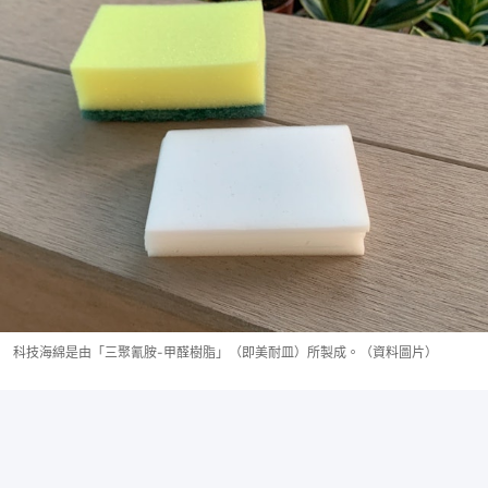
科技海綿是由「三聚氰胺-甲醛樹脂」（即美耐皿）所製成。（資料圖片）