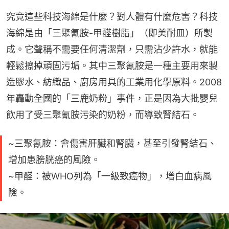
究竟這些科技海綿是什麼？對人體有什麼危害？科技
海綿是由「三聚氰胺-甲醛樹脂」（即美耐皿）所製
成。它聲稱不需要任何清潔劑，只需沾少許水，就能
輕鬆擦掉頑固污垢。其中三聚氰胺是一種主要用來製
造膠水、紡織品、廚房用具的工業用化學原料。2008
年轟動全國的「三鹿奶粉」事件，正是因為大批嬰兒
飲用了受三聚氰胺污染的奶粉，而導致腎結石。
~三聚氰胺：會傷害肝臟和腎臟，甚至引發腎結石、
增加患膀胱癌的風險。
~甲醛：被WHO列為「一級致癌物」，增白血病風
險。