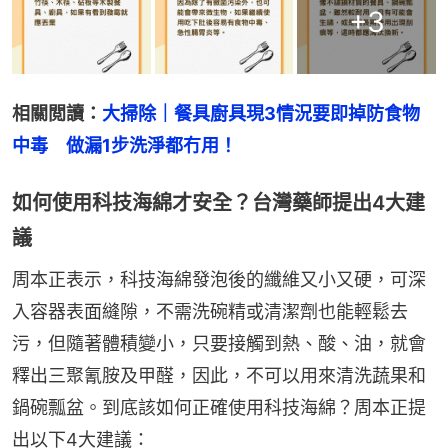
+
3
相關閲讀：
大掃除｜餐具廚具現3情況要即掉防食物
中毒　做漏1步洗淨都冇用！
如何使用科技海綿才安全？台灣藥師提出4大建
議
周本正表示，科技海綿發泡後的纖維又小又硬，可深
入容器表面縫隙，不需洗碗精或清潔劑也能輕鬆去
污，但隨著體積變小，只要接觸到熱、酸、油，就會
釋出三聚氰胺及甲醛，因此，不可以用來清洗蔬果和
鍋碗瓢盆。到底該如何正確使用科技海綿？周本正提
出以下4大建議：