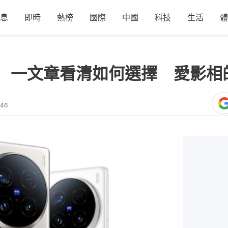
息
即時
熱榜
國際
中國
科技
生活
體
列解析 一文章看清如何選擇 愛影
:46