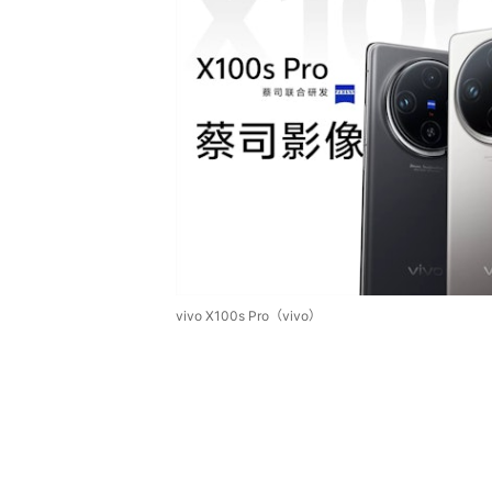
vivo X100s Pro（vivo）