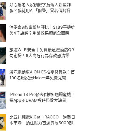
好心幫老人家讀數字竟落入新型詐
騙？騙徒用AI「偷聲」冒名借網貸
消委會9款電鬚刨評比｜$189平機媲
美4千旗艦？剃鬚效果續航全面睇
旅遊Wi-Fi安全｜免費最危險酒店QR
勿亂掃！6大高危行為存款恐清零
廣汽電動車AION ES推零息貸款：首
100名用家送Halo一年免費充電
iPhone 18 Pro發表倒數6週爆危機！
揭Apple DRAM短缺恐致大缺貨
比亞迪純電K-Car「RACCO」逆襲日
本市場 頂住壓力首週賣破5000部