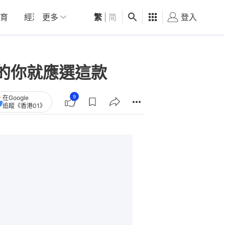
育
經濟
更多
01深圳
繁
觀點
|
简
健康
好食玩飛
登入
女
相的你就應選這款
9
在Google
追蹤《香港01》