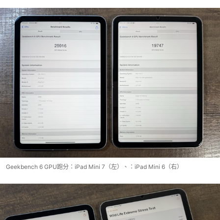
Geekbench 6 GPU跑分：iPad Mini 7（左）、：iPad Mini 6（右）