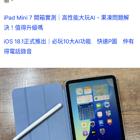
驗。
iPad Mini 7 開箱實測｜高性能大玩AI、果凍問題解
決！值得升級嗎
iOS 18.1正式推出｜必玩10大AI功能 快速P圖 仲有
得電話錄音