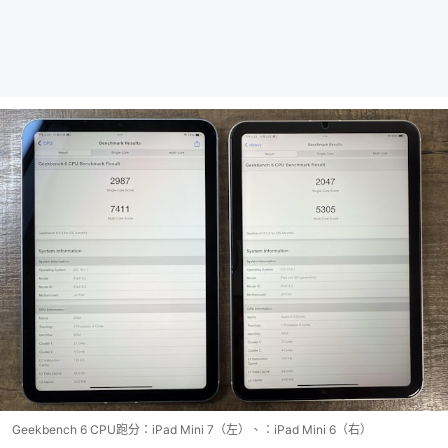
Geekbench 6 CPU跑分：iPad Mini 7（左）、：iPad Mini 6（右）