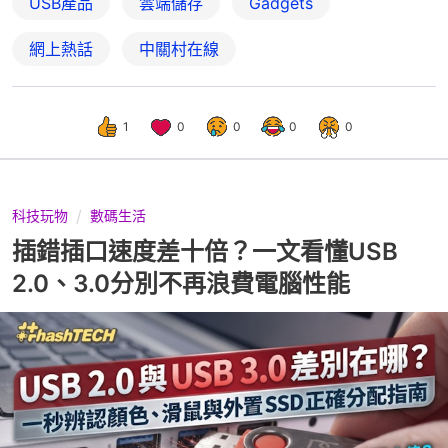
USB產品
雲端儲存
Gadgets
網上熱話
中關村在線
1
0
0
0
0
科技玩物
數碼生活
插錯插口速度差十倍？一文看懂USB
2.0、3.0分別不再浪費電腦性能