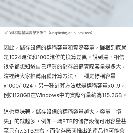
USB標稱容量與實際不符？（unsplash@arun-prakash）
因此，儲存設備的標稱容量和實際容量，歸根到底就
是1024進位和1000進位的換算差異。說到這，相信
很多都想知道自己購買的儲存設備實際容量是多大，
這裡給大家推薦兩種計算方法，一種是標稱容量
x1000/1024，另一種計算方法就是標稱容量x0 .9，
例如128GB在Windows中的實際容量約為115.2GB。
這也意味著，儲存設備的標稱容量越大，容量「損
失」的就越多，例如一塊8TB的儲存設備可用容量甚
至只有7.3TB左右，而儲存廠商推出的產品也可能會