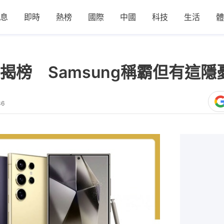
息
即時
熱榜
國際
中國
科技
生活
體
揭榜 Samsung稱霸但有這隱憂
36