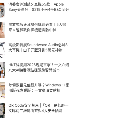
消委會評測藍牙耳機55款｜Apple
Sony最高分．$219小米4千B&O同分
開放式藍牙耳機選購前必看｜5大過
來人經驗教你揀機避雷防中伏
高級影音展Soundwave Audio必試8
大耳機｜由千元藍牙到5萬元神物
HKT科技周2026現場直擊！一文介紹
八大AI睇香港點樣領跑智慧城市
差價數百元值得升嗎？Windows 11家
用版vs專業版：一文睇清要點揀
QR Code安全禁忌 |「QR」是甚麼一
文睇清二維碼由來與4大安全陷阱