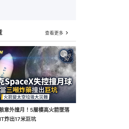
章
查看更多
X殘骸意外撞月！5層樓高火箭墜落
NT炸出17米巨坑