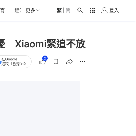
育
經濟
更多
01深圳
繁
觀點
|
简
健康
好食玩飛
登入
女
 Xiaomi緊追不放
2
在Google
追蹤《香港01》