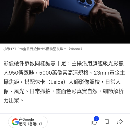
小米17T Pro全系升級徠卡5倍潛望長焦。（xiaomi）
影像硬件參數同樣誠意十足，主攝沿用旗艦級光影獵
人950傳感器，5000萬像素高清規格、23mm黃金主
攝焦距，搭配徠卡（Leica）大師影像調校，日常人
像、風光、日常抓拍，畫面色彩真實自然，細節解析
力出眾。
新增的5倍徠卡潛望長焦同樣搭載5000萬高像素
2
在Google
追蹤《香港01》
+F3.0大光圈硬件配置，支持10倍無損變焦，最大等