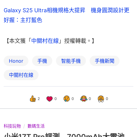
Galaxy S25 Ultra相機規格大提昇 機身圓潤設計更
好握：主打藍色
【本文獲「
中關村在線
」授權轉載。】
Honor
手機
智能手機
手機新聞
中關村在線
2
0
0
0
0
科技玩物
數碼生活
小米17T Pro評測 7000mAh大電池