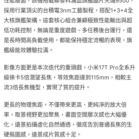
性能層面，該機搭載聯發科滿血旗艦晶片天璣9500，
採用行業頂尖的台積電3nm工藝製程，搭配1+3+4全
大核旗艦架構。這套核心組合兼顧極致性能輸出與超
低功耗控制，無論是重度遊戲、多任務後台運行，還
是長時間高負載使用，都能保持穩定流暢的表現，旗
艦級能效體驗拉滿。
影像方面更是本次迭代的重頭戲，小米17T Pro全系升
級徠卡5倍潛望長焦，等效焦距達到115mm，相較主
流3倍長焦機型，實現了質的提升。
更長的物理焦距，不僅帶來更高、更純淨的放大倍
率，取景視野更加聚焦，畫面空間層次感也大幅優
化，遠景拍攝虛化自然通透，徹底告別普通長焦的生
硬摳圖感，遠景成片質感十足。