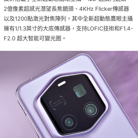
2億像素超感光潛望長焦鏡頭、4KHz Flicker傳感器
以及1200點激光對焦陣列。其中全新超動態鷹眼主攝
擁有1/1.3英寸的大底傳感器，支持LOFIC技術和F1.4-
F2.0 超大智能可變光圈。