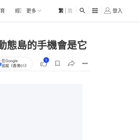
育
經濟
更多
01深圳
繁
觀點
|
简
健康
好食玩飛
登入
女
ng版動態島的手機會是它
5
在Google
追蹤《香港01》