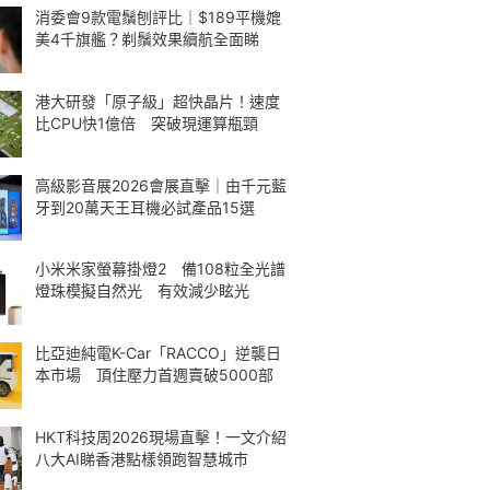
消委會9款電鬚刨評比｜$189平機媲
美4千旗艦？剃鬚效果續航全面睇
港大研發「原子級」超快晶片！速度
比CPU快1億倍 突破現運算瓶頸
高級影音展2026會展直擊｜由千元藍
牙到20萬天王耳機必試產品15選
小米米家螢幕掛燈2 備108粒全光譜
燈珠模擬自然光 有效減少眩光
比亞迪純電K-Car「RACCO」逆襲日
本市場 頂住壓力首週賣破5000部
HKT科技周2026現場直擊！一文介紹
八大AI睇香港點樣領跑智慧城市