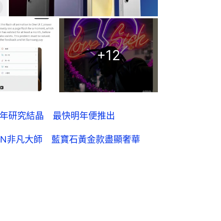
+
12
能？多年研究結晶 最快明年便推出
 DESIGN非凡大師 藍寶石黃金款盡顯奢華