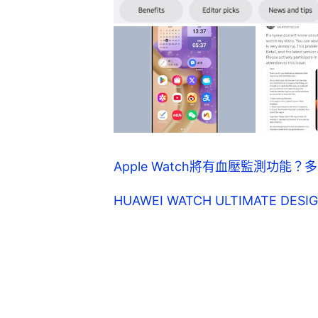
Apple Watch將有血壓監測功
HUAWEI WATCH ULTIMATE