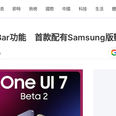
息
即時
熱榜
國際
中國
科技
生活
體
ow Bar功能 首款配有Samsu
5