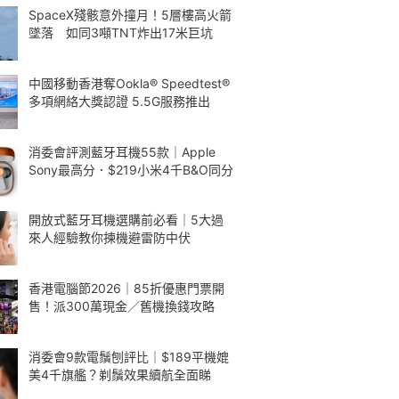
SpaceX殘骸意外撞月！5層樓高火箭
墜落 如同3噸TNT炸出17米巨坑
中國移動香港奪Ookla® Speedtest®
多項網絡大獎認證 5.5G服務推出
消委會評測藍牙耳機55款｜Apple
Sony最高分．$219小米4千B&O同分
開放式藍牙耳機選購前必看｜5大過
來人經驗教你揀機避雷防中伏
香港電腦節2026｜85折優惠門票開
售！派300萬現金／舊機換錢攻略
消委會9款電鬚刨評比｜$189平機媲
美4千旗艦？剃鬚效果續航全面睇