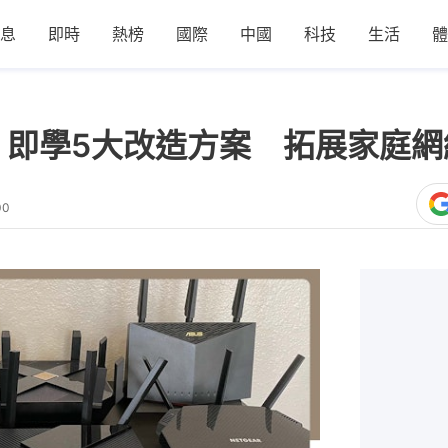
息
即時
熱榜
國際
中國
科技
生活
體
著扔 即學5大改造方案 拓展家庭
00