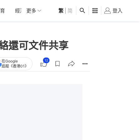
育
經濟
更多
01深圳
繁
觀點
|
简
健康
好食玩飛
登入
女
網絡還可文件共享
12
在Google
追蹤《香港01》