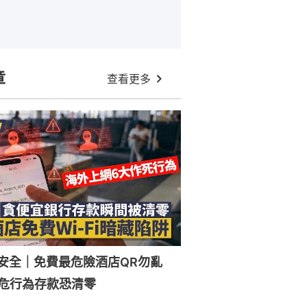
章
查看更多
Fi安全｜免費最危險酒店QR勿亂
危行為存款恐清零