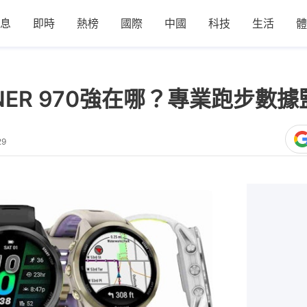
息
即時
熱榜
國際
中國
科技
生活
體
RUNNER 970強在哪？專業跑步
29