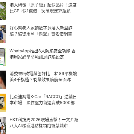
港大研發「原子級」超快晶片！速度
比CPU快1億倍 突破現運算瓶頸
好心幫老人家讀數字竟落入新型詐
騙？騙徒用AI「偷聲」冒名借網貸
WhatsApp推出8大防騙安全功能 香
港用家必學防範訊息詐騙設定
消委會9款電鬚刨評比｜$189平機媲
美4千旗艦？剃鬚效果續航全面睇
比亞迪純電K-Car「RACCO」逆襲日
本市場 頂住壓力首週賣破5000部
HKT科技周2026現場直擊！一文介紹
八大AI睇香港點樣領跑智慧城市