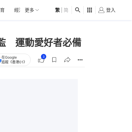
育
經濟
更多
01深圳
繁
觀點
|
简
健康
好食玩飛
登入
女
數據監 運動愛好者必備
3
在Google
追蹤《香港01》