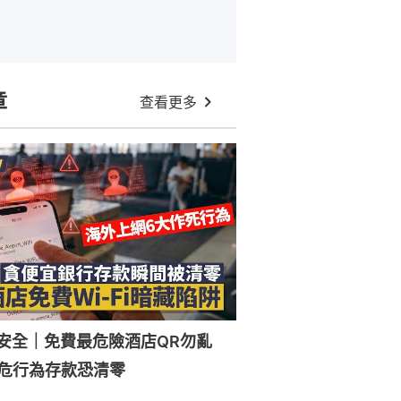
章
查看更多
Fi安全｜免費最危險酒店QR勿亂
危行為存款恐清零