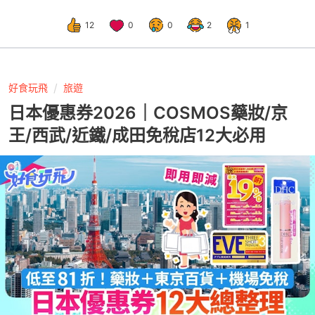
12
0
0
2
1
好食玩飛
旅遊
日本優惠券2026｜COSMOS藥妝/京
王/西武/近鐵/成田免稅店12大必用