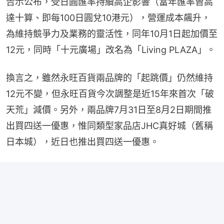
告示公布，受日圓匯率持續高企影響（當年匯率曾高
達十算、即每100日圓兌10港元），營運成本飆升，
為維持競爭力及業務的靈活性，同年10月1日起加價至
12元，同時「十元廣場」改名為「Living PLAZA」。
換言之，雖然永旺百貨兩品牌的「起跳價」仍然維持
12元不變，但永旺百貨今次調整是近15年來首次「破
天荒」減價。另外，兩品牌7月31日至8月2日期間推
出買四送一優惠，惟同類型家品店JHC真好城（舊稱
日本城），近日也推出買四送一優惠。