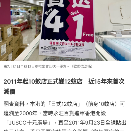
由7月31日至8月2日更推出買四送一優惠。（歐陽德浩攝）
2011年起10蚊店正式變12蚊店 近15年來首次
減價
翻查資料，本港的「日式12蚊店」（前身10蚊店）可
追溯至2000年，當時永旺百貨進軍香港開設
「JUSCO十元廣場」，直至2011年9月23日全線貼出