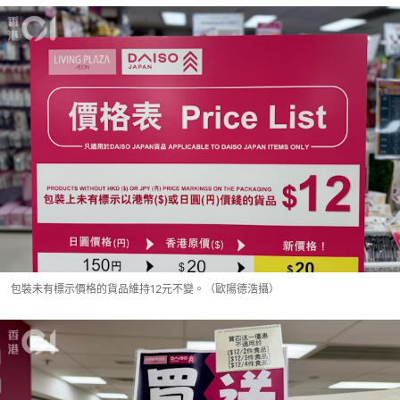
包裝未有標示價格的貨品維持12元不變。（歐陽德浩攝）