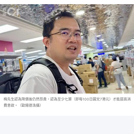
梅先生認為降價後仍然昂貴，認為至少七算（即每100日圓兌7港元）才能提高消
費意欲。（歐陽德浩攝）