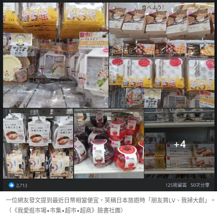
一位網友發文提到最近日幣相當便宜，笑稱日本旅遊時「朋友買LV、我掃大創」。
（《我愛逛市場•市集•超市•超商》臉書社團）