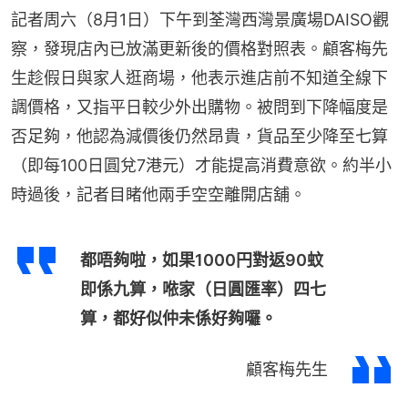
記者周六（8月1日）下午到荃灣西灣景廣場DAISO觀
察，發現店內已放滿更新後的價格對照表。顧客梅先
生趁假日與家人逛商場，他表示進店前不知道全線下
調價格，又指平日較少外出購物。被問到下降幅度是
否足夠，他認為減價後仍然昂貴，貨品至少降至七算
（即每100日圓兌7港元）才能提高消費意欲。約半小
時過後，記者目睹他兩手空空離開店舖。
都唔夠啦，如果1000円對返90蚊
即係九算，𠵱家（日圓匯率）四七
算，都好似仲未係好夠囉。
顧客梅先生