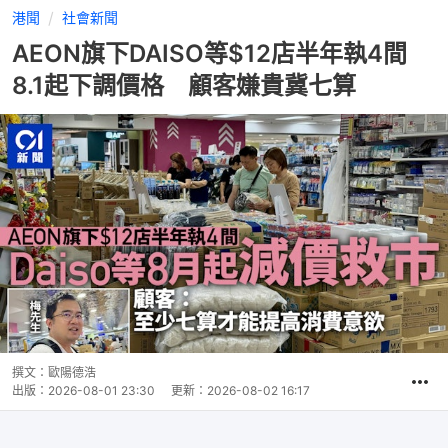
港聞
社會新聞
AEON旗下DAISO等$12店半年執4間
8.1起下調價格 顧客嫌貴冀七算
撰文：
歐陽德浩
出版：
2026-08-01 23:30
更新：
2026-08-02 16:17