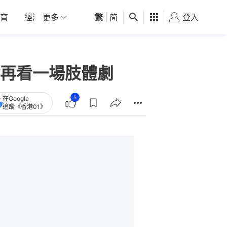
育
經濟
更多
01深圳
繁
觀點
|
简
健康
好食玩飛
登入
女
再看一場肢體劇
5
在Google
追蹤《香港01》