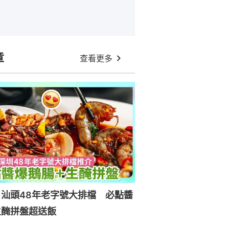
章
查看更多
汕頭48年老字號大排檔 必點醬
生醃拼盤超送飯