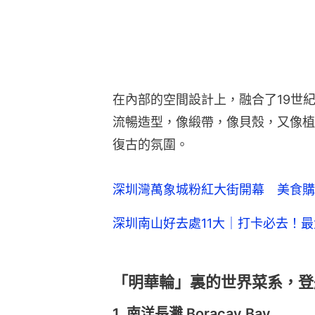
在內部的空間設計上，融合了19世
流暢造型，像緞帶，像貝殼，又像植
復古的氛圍。
深圳灣萬象城粉紅大街開幕 美食購
深圳南山好去處11大｜打卡必去！
「明華輪」裏的世界菜系，登
1. 南洋長灘 Boracay Bay