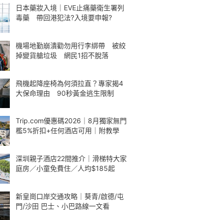
日本藥妝入境｜EVE止痛藥衛生署列
毒藥 帶回港犯法?入境要申報?
機場地勤崩潰勸勿用行李綁帶 被絞
掉變貨艙垃圾 網民1招不脫落
飛機起降座椅為何須拉直？專家揭4
大保命理由 90秒黃金逃生限制
Trip.com優惠碼2026｜8月獨家無門
檻5%折扣+任何酒店可用｜附教學
深圳親子酒店22間推介｜滑梯特大家
庭房／小童免費住／人均$185起
新皇崗口岸交通攻略｜葵青/啟德/屯
門/沙田 巴士、小巴路線一文看