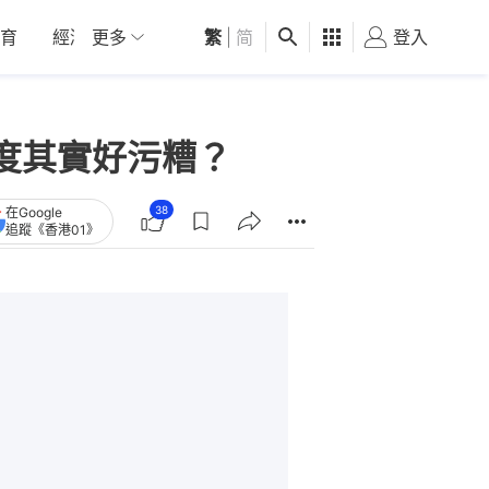
育
經濟
更多
01深圳
繁
觀點
|
简
健康
好食玩飛
登入
女
度其實好污糟？
38
在Google
追蹤《香港01》