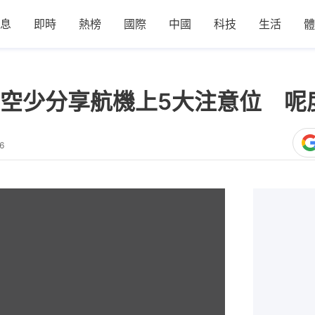
息
即時
熱榜
國際
中國
科技
生活
體
空少分享航機上5大注意位 呢
6