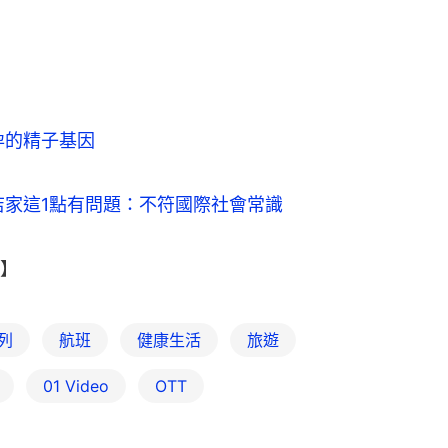
孕的精子基因
店家這1點有問題：不符國際社會常識
】
列
航班
健康生活
旅遊
01 Video
OTT