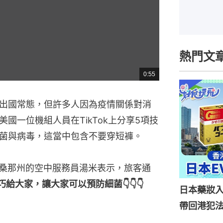
熱門文
0:55
總
共
時
間
出國常態，但許多人因為疫情關係對消
國一位機組人員在TikTok上分享5項技
菌與病毒，這當中包含不要穿短褲。
利桑那州的空中服務員湯米表示，旅客通
給大家，讓大家可以預防細菌👇👇👇
日本藥妝
帶回港犯法