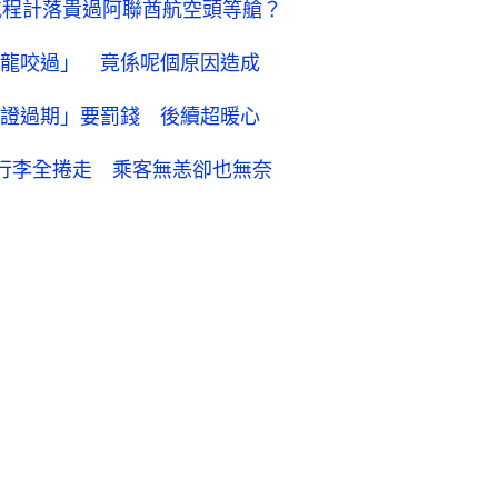
航程計落貴過阿聯酋航空頭等艙？
龍咬過」 竟係呢個原因造成
證過期」要罰錢 後續超暖心
行李全捲走 乘客無恙卻也無奈