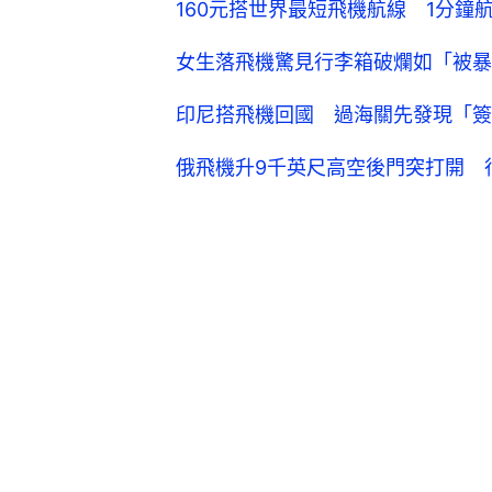
160元搭世界最短飛機航線 1分鐘
女生落飛機驚見行李箱破爛如「被暴
印尼搭飛機回國 過海關先發現「簽
俄飛機升9千英尺高空後門突打開 