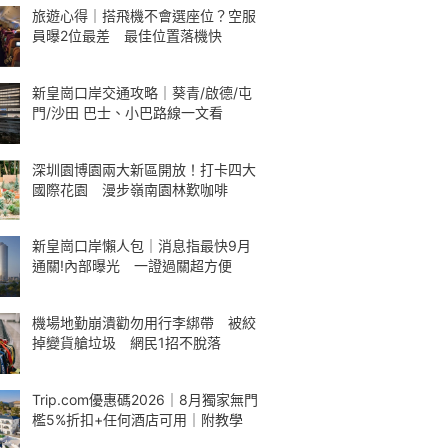
旅遊心得｜搭飛機不會選座位？空服
員曝2位最差 最佳位置落機快
新皇崗口岸交通攻略｜葵青/啟德/屯
門/沙田 巴士、小巴路線一文看
深圳園博園兩大新區開放！打卡四大
國際花園 漫步嶺南園林歎咖啡
新皇崗口岸懶人包｜消息指最快9月
通關!內部曝光 一證過關超方便
機場地勤崩潰勸勿用行李綁帶 被絞
掉變貨艙垃圾 網民1招不脫落
Trip.com優惠碼2026｜8月獨家無門
檻5%折扣+任何酒店可用｜附教學