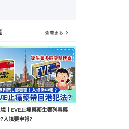
章
查看更多
入境｜EVE止痛藥衛生署列毒藥
?入境要申報?