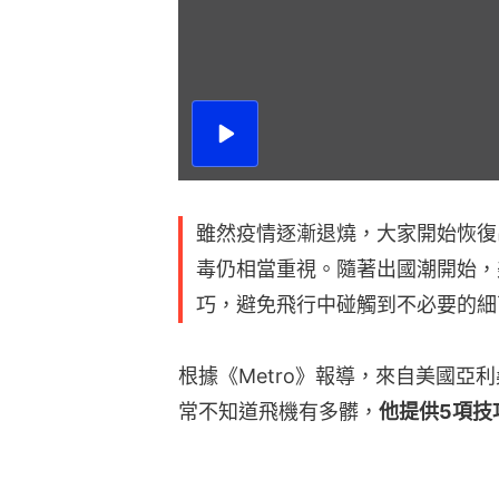
播
放
影
片
雖然疫情逐漸退燒，大家開始恢復
毒仍相當重視。隨著出國潮開始，美
巧，避免飛行中碰觸到不必要的細
根據《Metro》報導，來自美國亞
常不知道飛機有多髒，
他提供5項技巧