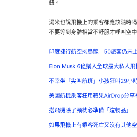
鈕。
湯米也說飛機上的乘客都應該隨時喝
不要等到身體相當不舒服才呼叫空中
印度捷行航空擺烏龍 50旅客仍未
Elon Musk 6億購入全球最大私
不幸坐「尖叫航班」小孩狂叫29小
美國航機乘客狂用蘋果AirDrop
搭飛機除了頸枕必準備「這物品」 
如果飛機上有乘客死亡又沒有其他空