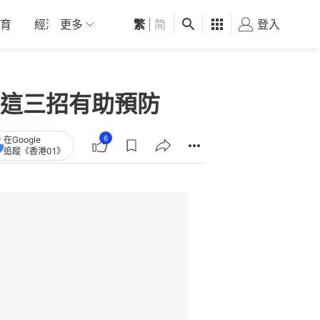
育
經濟
更多
01深圳
繁
觀點
|
简
健康
好食玩飛
登入
女
這三招有助預防
6
在Google
追蹤《香港01》