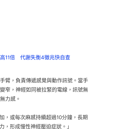
高11倍 代謝失衡4徵兆快自查
手臂，負責傳遞感覺與動作訊號。當手
變窄，神經如同被拉緊的電線，訊號無
無力感。
加，或每次麻感持續超過10分鐘，長期
力，形成慢性神經壓迫症狀。」