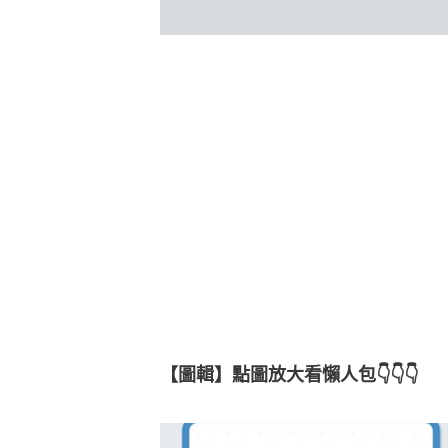
【圖輯】點圖放大看懶人包👇👇👇