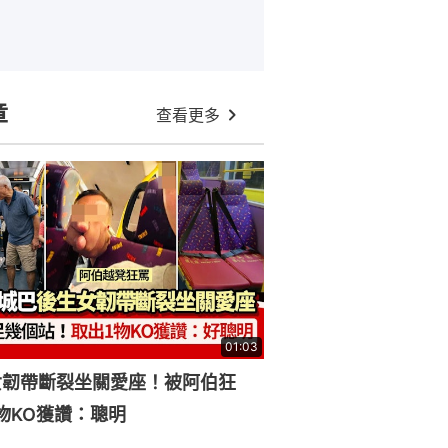
章
查看更多
01:03
女韌帶斷裂坐關愛座！被阿伯狂
物KO獲讚：聰明