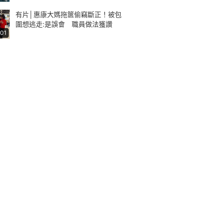
有片│惠康大媽拖篋偷竊斷正！被包
圍想逃走:是誤會 職員做法獲讚
:01