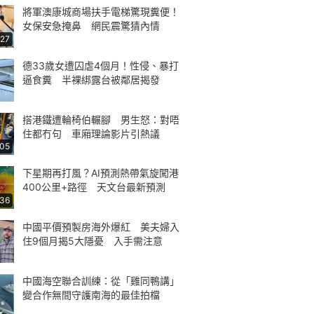
將軍澳康城商場扶手電梯驚現糞便！
女保安急掩鼻 網民震驚猜內情
:27
德33歲女遭囚虐4個月！性侵、暴打
逼食糞 半裸綁露台被鄰居揭發
搭港鐵遭輪椅伯輾腳 男生怒：對唔
住都冇句 車廂理論影片引熱議
:05
下星期再打風？AI預測熱帶氣旋闖港
400公里+路徑 天文台最新預測
:36
中國平價預製房海外爆紅 美夫婦入
住9個月揭5大隱憂 入手需注意
中國海空聯合訓練：從「雞同鴨講」
變合作無間守護南海的最佳拍檔