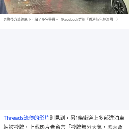
男警後方簷篷底下，站了多名警員。（Facebook群組「香港藍色經濟圈」）
Threads流傳的影片
則見到，另1條街道上多部違泊車
輛被抄牌，上載影片者留言「抄牌無分天氣，黑雨照