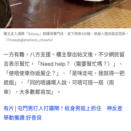
樓主走入潮牌「Stüssy」銅鑼灣專門店、放下雨傘5分鐘，就被人擅自取走雨傘。
（Threads@sherlock_chowfo）
一方有難，八方支援。樓主發出帖文後，不少網民留
言表示幫忙，「Need help？（需要幫忙嗎？）」、
「使唔使車你返屋企？」、「是咪走咗，我就得一把
遮姐」、「同的唔識嘅人說，可唔可搭一搭（雨
傘），大多數都肯加」。
有片│屯門男打人打鐵閘！紋身男追上抓住 神反差
舉動獲讚:好善良