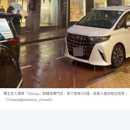
樓主走入潮牌「Stüssy」銅鑼灣專門店、放下雨傘5分鐘，就被人擅自取走雨傘。
（Threads@sherlock_chowfo）