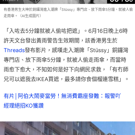
有香港男生大呻於銅鑼灣進入潮牌「Stüssy」專門店、放下雨傘5分鐘，就被人偷
走雨傘。（AI生成圖片）
「入咗去5分鐘就被人偷咗把遮」。6月16日晚上6時
許天文台發出黃雨警告生效期間，該香港男生於
Threads
發布影片，感嘆走入潮牌「Stüssy」銅鑼灣
專門店、放下雨傘5分鐘，就被人偷走雨傘，而當時
雨愈下愈大，不知如何是好下向網民求救，「有冇師
兄可以遮我去IKEA買遮，最多請你食個榴連雪糕」。
有片│阿伯大鬧麥當勞！無消費霸座發難：報警吖
經理絕招KO獲讚