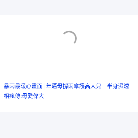
暴雨最暖心畫面│年邁母撐雨傘護高大兒 半身濕透
相瘋傳:母愛偉大