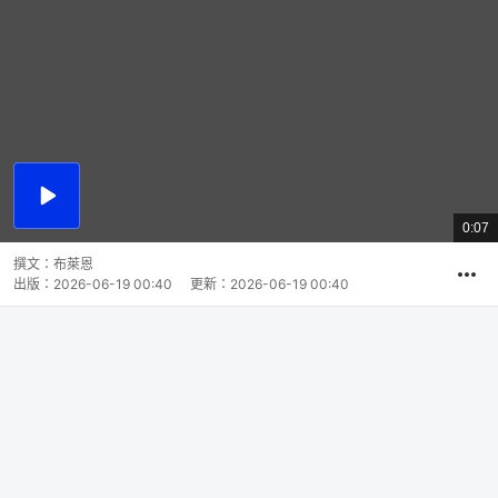
播
放
0:07
總
影
共
片
時
撰文：
布萊恩
間
出版：
2026-06-19 00:40
更新：
2026-06-19 00:40