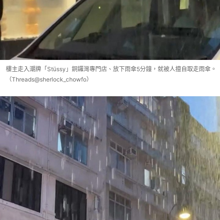
樓主走入潮牌「Stüssy」銅鑼灣專門店、放下雨傘5分鐘，就被人擅自取走雨傘。
（Threads@sherlock_chowfo）