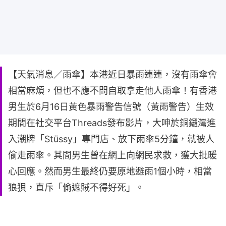
【天氣消息／雨傘】本港近日暴雨連連，沒有雨傘會
相當麻煩，但也不應不問自取拿走他人雨傘！有香港
男生於6月16日黃色暴雨警告信號（黃雨警告）生效
期間在社交平台Threads發布影片，大呻於銅鑼灣進
入潮牌「Stüssy」專門店、放下雨傘5分鐘，就被人
偷走雨傘。其間男生曾在網上向網民求救，獲大批暖
心回應。然而男生最終仍要原地避雨1個小時，相當
狼狽，直斥「偷遮賊不得好死」。