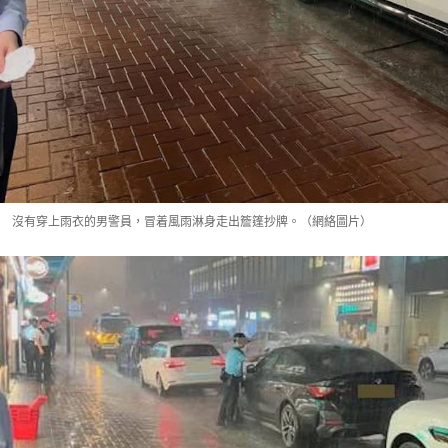
沒有穿上雨衣的男警員，冒着風雨淋身走出簷篷抄牌。（網絡圖片）