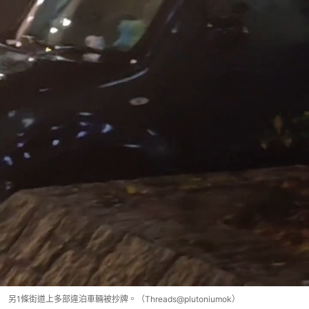
另1條街道上多部違泊車輛被抄牌。（Threads@plutoniumok）