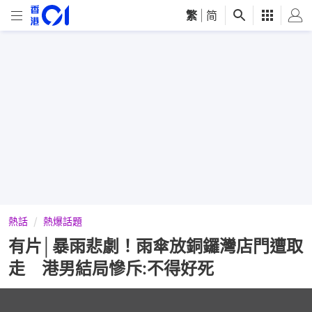
繁
|
简
熱話
熱爆話題
有片│暴雨悲劇！雨傘放銅鑼灣店門遭取
走 港男結局慘斥:不得好死