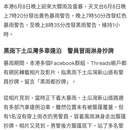
本港6月8日晚上迎來大驟雨及雷暴，天文台6月8日晚
上7時20分發出黃色暴雨警告，晚上7時50分改發紅色
暴雨警告，至晚上8時35分改發黑雨警告，維持1小
時。
黑雨下土瓜灣多車違泊 警員冒雨淋身抄牌
暴雨期間，本港多個Facebook群組、Threads帳戶都
有網民轉載相片及影片，指黑雨下土瓜灣新山道有警
員抄牌，留言「黑雨都抄牌」。
從相片見到，當時正下着大暴雨，土瓜灣新山道路邊
有多部汽車違例泊車。雖然位置未有被簷篷覆蓋，但
有1名沒有穿上雨衣的男警員，冒着風雨淋身走出簷篷
抄牌。相片又見到，男警後方簷篷底下，站了多名警