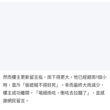
然而樓主更新留言指，雨下得更大，他已經避雨1個小
時，直斥「偷遮賊不得好死」。幸而最終大雨減少，
樓主成功離開，「埸細雨咗，衝咗去拉麵了」，並感
謝網民留言。