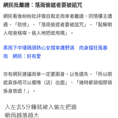
網民批離譜：落雨偷遮者要被詛咒
網民看後紛紛批評擅自取走雨傘者離譜，同情樓主遭
遇，「勁慘」、「落雨偷遮者要被詛咒」、「點解啲
人咁衰格㗎，偷人哋把遮用嘅」。
黑雨下中環碼頭熱心女撐傘護野鴿 肉身擋狂風暴
雨 網民：好有愛
亦有網民建議雨傘一定要跟身，以免遺失，「所以啲
遮真係唔可以擺喺（店）出面」、「幾時都袋個膠袋
係身放遮！」。