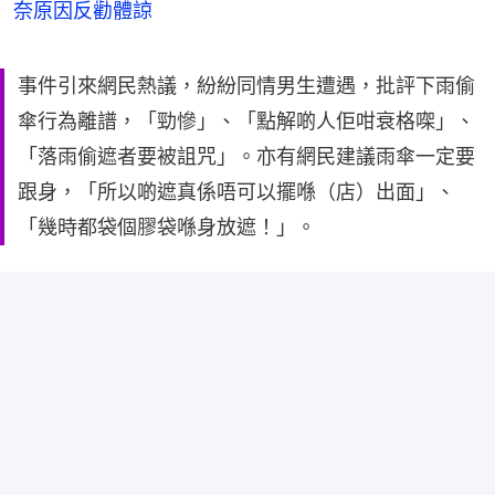
奈原因反勸體諒
事件引來網民熱議，紛紛同情男生遭遇，批評下雨偷
傘行為離譜，「勁慘」、「點解啲人佢咁衰格㗎」、
「落雨偷遮者要被詛咒」。亦有網民建議雨傘一定要
跟身，「所以啲遮真係唔可以擺喺（店）出面」、
「幾時都袋個膠袋喺身放遮！」。