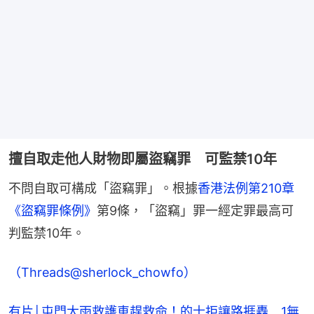
擅自取走他人財物即屬盜竊罪 可監禁10年
不問自取可構成「盜竊罪」。根據
香港法例第210章
《盜竊罪條例》
第9條，「盜竊」罪一經定罪最高可
判監禁10年。
（Threads@sherlock_chowfo）
有片│屯門大雨救護車趕救命！的士拒讓路捱轟 1無