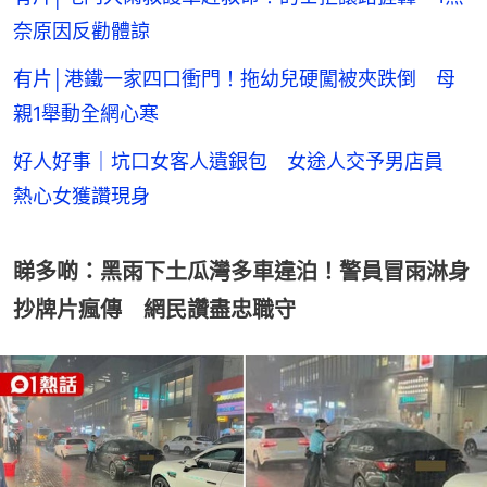
奈原因反勸體諒
有片│港鐵一家四口衝門！拖幼兒硬闖被夾跌倒 母
親1舉動全網心寒
好人好事｜坑口女客人遺銀包 女途人交予男店員
熱心女獲讚現身
睇多啲：黑雨下土瓜灣多車違泊！警員冒雨淋身
抄牌片瘋傳 網民讚盡忠職守