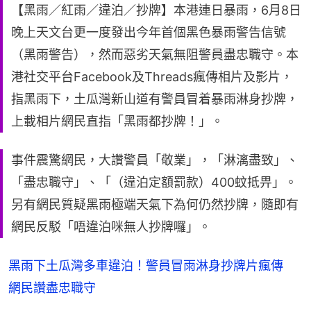
【黑雨／紅雨／違泊／抄牌】本港連日暴雨，6月8日
晚上天文台更一度發出今年首個黑色暴雨警告信號
（黑雨警告），然而惡劣天氣無阻警員盡忠職守。本
港社交平台Facebook及Threads瘋傳相片及影片，
指黑雨下，土瓜灣新山道有警員冒着暴雨淋身抄牌，
上載相片網民直指「黑雨都抄牌！」。
事件震驚網民，大讚警員「敬業」，「淋漓盡致」、
「盡忠職守」、「（違泊定額罰款）400蚊抵畀」。
另有網民質疑黑雨極端天氣下為何仍然抄牌，隨即有
網民反駁「唔違泊咪無人抄牌囉」。
黑雨下土瓜灣多車違泊！警員冒雨淋身抄牌片瘋傳
網民讚盡忠職守