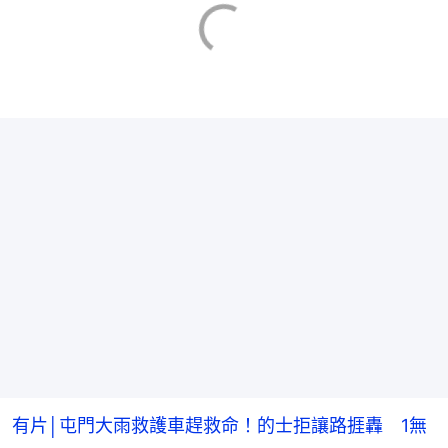
有片│屯門大雨救護車趕救命！的士拒讓路捱轟 1無