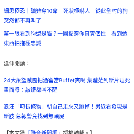
細思極恐｜礦難奪10命 死狀極嚇人 從此全村的狗
突然都不再叫了
第一眼看到狗還是貓？一圖揭穿你真實個性 看到這
東西拍拖極忠誠
延伸閱讀：
24大象盜賊團把酒窖當Buffet爽喝 集體茫到斷片睡死
畫面曝：敲鑼都叫不醒
浪汪「叼長條物」朝自己走來又跑掉！男近看發現是
斷肢 急報警竟找到無頭屍
【本文獲
「聯合新聞網」
授權轉載。】