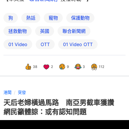
狗
熱話
寵物
保護動物
拯救動物
英國
聯合新聞網
01 Video
OTT
01‌ ‌Video‌ ‌OTT
38
2
9
3
112
港聞
突發
天后老婦橫過馬路 南亞男截車獲讚
網民籲體諒：或有認知問題