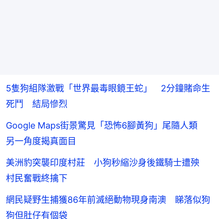
5隻狗組隊激戰「世界最毒眼鏡王蛇」 2分鐘賭命生
死鬥 結局慘烈
Google Maps街景驚見「恐怖6腳黃狗」尾隨人類
另一角度揭真面目
美洲豹突襲印度村莊 小狗秒縮沙身後鐵騎士遭殃
村民奮戰終擒下
網民疑野生捕獲86年前滅絕動物現身南澳 睇落似狗
狗但肚仔有個袋