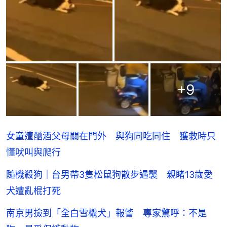
+
9
女童遭酗酒父母關在門外 與狗同吃同住 獲救時只
懂吠叫與爬行
隨機殺狗｜台男帶3隻松鼠狗散步遇襲 親睹13歲愛
犬遭亂棍打死
南京男撿到「全白雪橇犬」報警 專家驚呼：不是