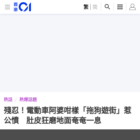
繁
|
简
熱話
熱爆話題
殘忍！電動車阿婆咁樣「拖狗遊街」惹
公憤 肚皮狂磨地面奄奄一息