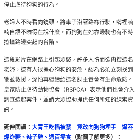
停止虐待狗狗的行為。
老婦人不時看向鏡頭，將車子沿著路緣行駛，嘴裡喃
喃自語不曉得在說什麼，而狗狗在她靠邊騎也有不時
擦撞路邊突起的台階。
這段影片在網路上引起眾怒，許多人憤而欲肉搜這名
老婦，還有人很擔心狗狗的安危，認為必須立刻找到
牠並救援，深怕再繼續給這名飼主養會有生命危險。
皇家防止虐待動物協會（RSPCA）表示他們也會介入
調查這起案件，並請大眾協助提供任何所知的線索資
訊。
延伸閱讀：
大胃王吃播被禁　竟改向狗狗埋手　逼吞
爆炸糖、辣子雞、過百零食
（點圖了解更多）：