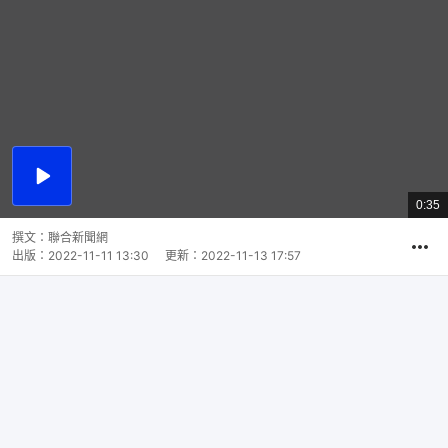
播
放
0:35
總
影
共
片
時
撰文：
聯合新聞網
間
出版：
2022-11-11 13:30
更新：
2022-11-13 17:57