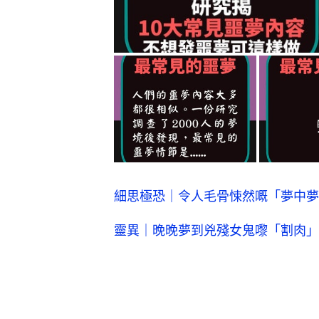
細思極恐｜令人毛骨悚然嘅「夢中夢
靈異｜晚晚夢到兇殘女鬼嚟「割肉」