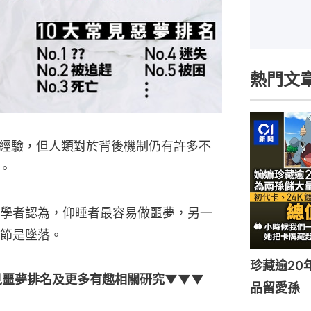
熱門文
經驗，但人類對於背後機制仍有許多不
。
學者認為，仰睡者最容易做噩夢，另一
節是墜落。
珍藏逾20
見噩夢排名及更多有趣相關研究▼▼▼
品留愛孫 