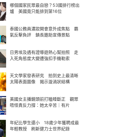
哪個國家民眾最自戀？53國排行榜出
爐 美國竟只能排到第16位
泰國公務員濃妝開會意外成焦點 霸
氣反擊負評 鎮長邀助宣傳景點
日男埃及遇有證導遊熱心幫拍照 走
入死角態度大變遭強扣手機勒索
天文學家發表研究 拍到史上最清晰
太陽表面圖像 揭示漩渦狀結構
美國女主播鏡頭前打瞌睡斷正 觀眾
唔怪責反力撐：她太辛苦｜有片
年紀比學生還小 18歲少年獲聘成最
年輕教授 刷新健力士世界紀錄