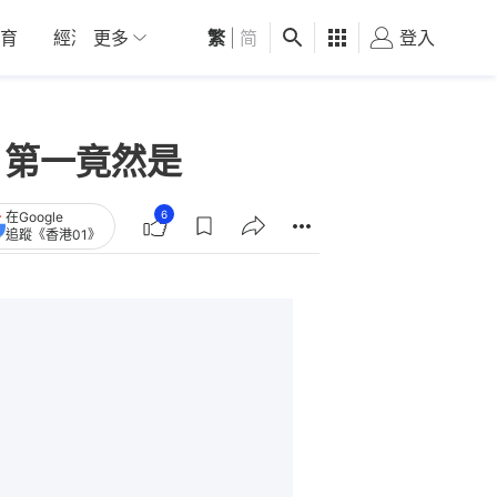
育
經濟
更多
01深圳
繁
觀點
|
简
健康
好食玩飛
登入
女
 第一竟然是
6
在Google
追蹤《香港01》