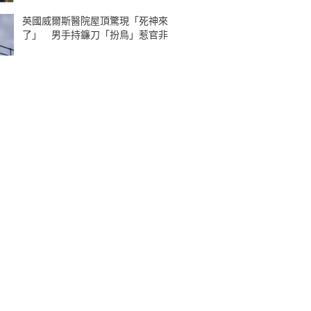
英國威爾斯醫院屋頂驚現「死神來
了」 男手持鐮刀「扮鳥」惹官非