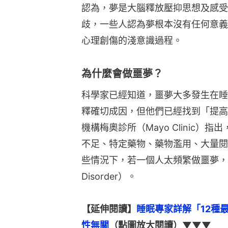
認為，夢是大腦釋放壓抑思想及感受
歧，一些人認為夢根本沒有任何意義
心理創傷的淺意識過程。
為什麼會做噩夢？
科學家已經知道，噩夢大多發生在睡
釋確切成因，但他們已經找到「提高
機構梅奧診所（Mayo Clinic
不足、特定藥物、藥物濫用、大量閱
些情況下，若一個人太頻繁做噩夢，甚至
Disorder）。
【延伸閱讀】
睡眠專家詳解「12種
性無關
（點圖放大閱讀）▼▼▼