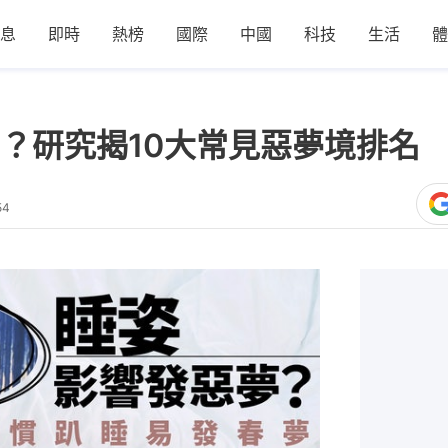
息
即時
熱榜
國際
中國
科技
生活
體
？研究揭10大常見惡夢境排名
54