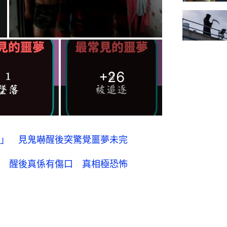
+
26
」 見鬼嚇醒後突驚覺噩夢未完
 醒後真係有傷口 真相極恐怖