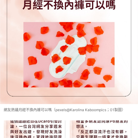
網友熱議月經不換內褲可以嗎（pexels@Karolina Kaboompics；01製圖）