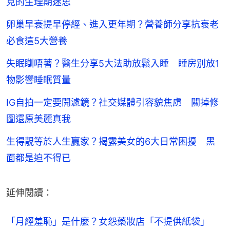
見的生理期迷思
卵巢早衰提早停經、進入更年期？營養師分享抗衰老
必食這5大營養
失眠瞓唔著？醫生分享5大法助放鬆入睡 睡房別放1
物影響睡眠質量
IG自拍一定要開濾鏡？社交媒體引容貌焦慮 關掉修
圖還原美麗真我
生得靚等於人生贏家？揭露美女的6大日常困擾 黑
面都是迫不得已
延伸閱讀：
「月經羞恥」是什麼？女怨藥妝店「不提供紙袋」　