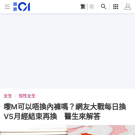
繁
|
简
女生
知性女生
嚟M可以唔換內褲嗎？網友大戰每日換
VS月經結束再換 醫生來解答