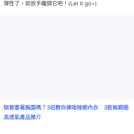
彈性了，就放手離開它吧！(Let it go~)
瞓覺要著胸圍嗎？3招教你揀啱睡眠內衣 3款無鋼圈
高透氣產品推介