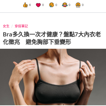
6
0
0
0
0
女生
穿搭筆記
Bra多久換一次才健康？盤點7大內衣老
化徵兆 避免胸部下垂變形