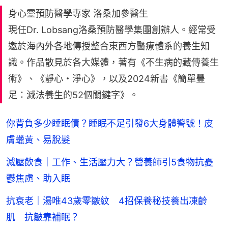
身心靈預防醫學專家 洛桑加參醫生
現任Dr. Lobsang洛桑預防醫學集團創辦人。經常受
邀於海內外各地傳授整合東西方醫療體系的養生知
識。作品散見於各大媒體，著有《不生病的藏傳養生
術》、《靜心・淨心》，以及2024新書《簡單豐
足：減法養生的52個關鍵字》。
你背負多少睡眠債？睡眠不足引發6大身體警號！皮
膚蠟黃、易脫髮
減壓飲食｜工作、生活壓力大？營養師引5食物抗憂
鬱焦慮、助入眠
抗衰老｜湯唯43歲零皺紋 4招保養秘技養出凍齡
肌 抗皺靠補眠？