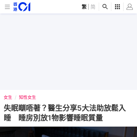
繁
|
简
女生
知性女生
失眠瞓唔著？醫生分享5大法助放鬆入
睡 睡房別放1物影響睡眠質量