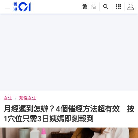
繁
|
简
女生
知性女生
月經遲到怎辦？4個催經方法超有效 按
1穴位只需3日姨媽即刻報到