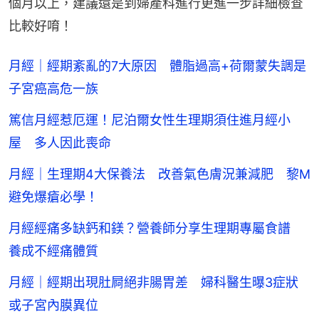
個月以上，建議還是到婦產科進行更進一步詳細檢查
比較好唷！
月經｜經期紊亂的7大原因 體脂過高+荷爾蒙失調是
子宮癌高危一族
篤信月經惹厄運！尼泊爾女性生理期須住進月經小
屋 多人因此喪命
月經｜生理期4大保養法 改善氣色膚況兼減肥 黎M
避免爆瘡必學！
月經經痛多缺鈣和鎂？營養師分享生理期專屬食譜
養成不經痛體質
月經｜經期出現肚屙絕非腸胃差 婦科醫生曝3症狀
或子宮內膜異位