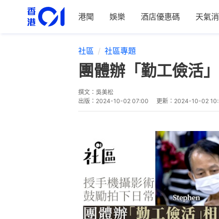
港聞
娛樂
酒店優惠碼
天氣消
社區
社區專題
團體辦「勤工儉活」
撰文：
吳美松
出版：
2024-10-02 07:00
更新：
2024-10-02 10