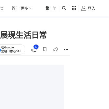
育
經濟
更多
01深圳
繁
觀點
|
简
健康
好食玩飛
登入
女
展現生活日常
17
在Google
追蹤《香港01》