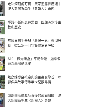
走私煙隨處可買 賣家透露供應鏈｜
浸大新聞系學生《新報人》專題
爭議不斷的晨運樂園 回顧深水埗主
教山歷史
無國界醫生舉辦「救援一息」巡迴展
覽 邀公眾一同守護傷病者呼吸
$10「微光飯盒」平絕全港 迦拿餐
廳為基層送溫飽
離島婦聯金禧慶典逾百嘉賓聚首 以
影像與故事傳承半世紀離島情
彈珠機高價獎品背後的成癮風險｜浸
大新聞系學生《新報人》專題