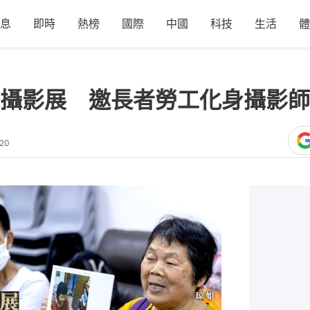
息
即時
熱榜
國際
中國
科技
生活
體
攝影展 邀長者勞工化身攝影師
:20