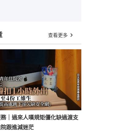
章
查看更多
服務｜過來人嘆規矩僵化缺過渡支
離院跟進減迷茫