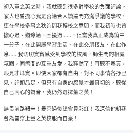
初入董之英之時，我就聽到很多對學校的負面評論。
家人也曾擔心我是否適合入讀這間充滿爭議的學校，
更在學校多事之秋詢問我轉校之意願。而我初時也曾
擔心過、猶豫過、困擾過……，但當我真正成為箇中
一分子，在此開展學習生活、在此交朋接友、在此作
息……我切切實實感受到學校的校風，師生間的相處
氛圍，同儕間的互重友愛，我釋然了！耳聽不爲真，
眼見才爲實。即使大家都有自由，對不同事情各抒己
見，評頭品足，但只有自身的感覺才最真切的，聽從
自己內心的聲音，我仍然選擇董之英！
無畏前路艱辛！暴雨過後總會見彩虹！我深信他朝我
會為曾穿上董之英校服而自豪！