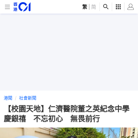
繁
|
简
港聞
社會新聞
【校園天地】仁濟醫院董之英紀念中學
慶銀禧 不忘初心 無畏前行