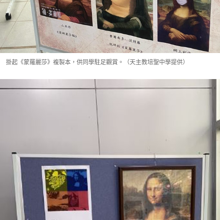
掛起《蒙羅麗莎》複製本，供同學駐足觀賞。（天主教培聖中學提供）