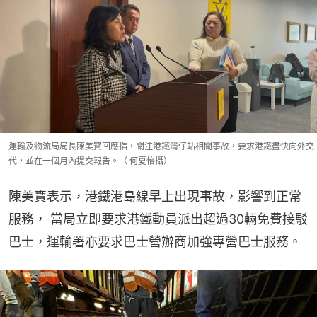
運輸及物流局局長陳美寶回應指，關注港鐵灣仔站相關事故，要求港鐵盡快向外交
代，並在一個月內提交報告。（ 何夏怡攝）
陳美寶表示，港鐵港島線早上出現事故，影響到正常
服務， 當局立即要求港鐵動員派出超過30輛免費接駁
巴士，運輸署亦要求巴士營辦商加強專營巴士服務。