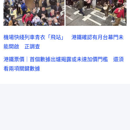
機場快綫列車青衣「飛站」 港鐵確認有月台幕門未
能開啟 正調查
港鐵票價｜首個數據出爐揭露或未達加價門檻 還須
看兩項關鍵數據