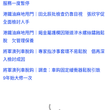
服務一度暫停
港鐵油麻地甩門｜田北辰批檢查仍靠目視 張欣宇促
全面檢討人手
港鐵油麻地甩門｜揭金屬護欄因隧道滲水螺絲鏽蝕鬆
脫 欠管理保養
將軍澳列車脫鈎｜專家指涉事套環不易鬆脫 倡再深
入檢討成因
將軍澳列車脫鈎｜調查：車鈎固定緩衝器鬆脫引致
9年始大修一次