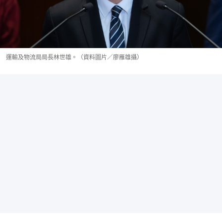
運輸及物流局局長林世雄。（資料圖片／廖雁雄攝）