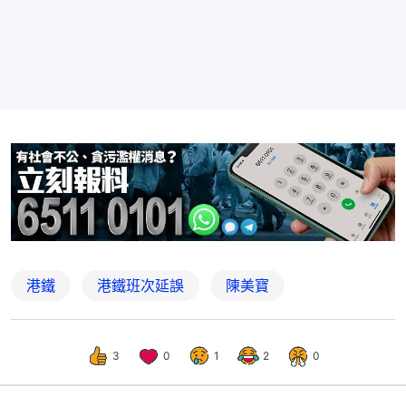
港鐵
港鐵班次延誤
陳美寶
3
0
1
2
0