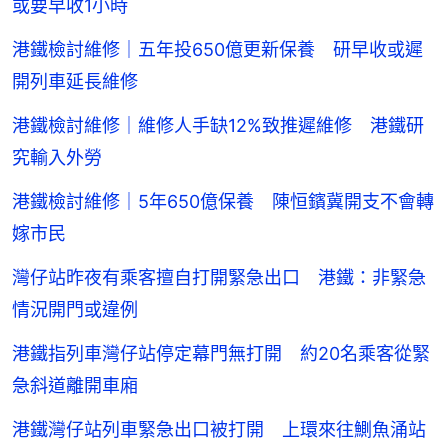
或要早收1小時
港鐵檢討維修｜五年投650億更新保養 研早收或遲
開列車延長維修
港鐵檢討維修｜維修人手缺12%致推遲維修 港鐵研
究輸入外勞
港鐵檢討維修｜5年650億保養 陳恒鑌冀開支不會轉
嫁市民
灣仔站昨夜有乘客擅自打開緊急出口 港鐵：非緊急
情況開門或違例
港鐵指列車灣仔站停定幕門無打開 約20名乘客從緊
急斜道離開車廂
港鐵灣仔站列車緊急出口被打開 上環來往鰂魚涌站