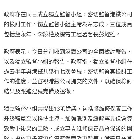
政府亦在同日成立獨立監督小組，密切監督港鐵公司
的檢討工作。獨立監督小組主席為韋志成，三位成員
包括詹永年、李鏡權及機電工程署署長彭耀雄。
政府表示，今日分別收到港鐵公司的全面檢討報告，
以及獨立監督小組的報告。政府指，獨立監督小組在
過去半年與港鐵共舉行七次會議，密切監督其檢討工
作的進度，並審視港鐵公司提交的文件，以確保檢討
結果及跟進建議完備及透徹。
獨立監督小組共提出13項建議，包括將維修保養工作
升級轉型至以科技主導、加強識別及緩解罕見但會導
致嚴重後果的風險、成立專責維修保養品質保證的團
隊、投放更多資源作資產保養及更新等，港鐵已在其