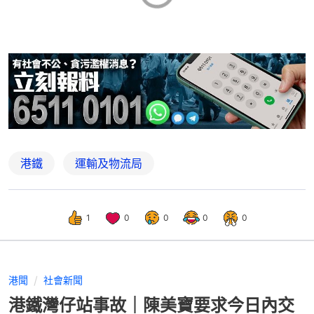
港鐵
運輸及物流局
1
0
0
0
0
港聞
社會新聞
港鐵灣仔站事故｜陳美寶要求今日內交