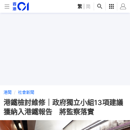
繁
|
简
港聞
社會新聞
港鐵檢討維修｜政府獨立小組13項建議
獲納入港鐵報告 將監察落實