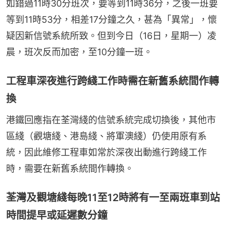
如錯過11時30分班次，要等到11時36分，之後一班要
等到11時53分，相差17分鐘之久，甚為「異常」，懷
疑因新信號系統所致。但到今日（16日，星期一）凌
晨，班次反而加密，至10分鐘一班。
工程車深夜進行跨綫工作時需在新舊系統間作轉
換
港鐵回應指在荃灣綫的信號系統完成切換後，其他市
區綫（觀塘綫、港島綫、將軍澳綫）仍使用原有系
統，因此維修工程車如常於深夜出動進行跨綫工作
時，需要在新舊系統間作轉換。
荃灣及觀塘綫每晚11至12時將有一至兩班車到站
時間提早或延遲數分鐘