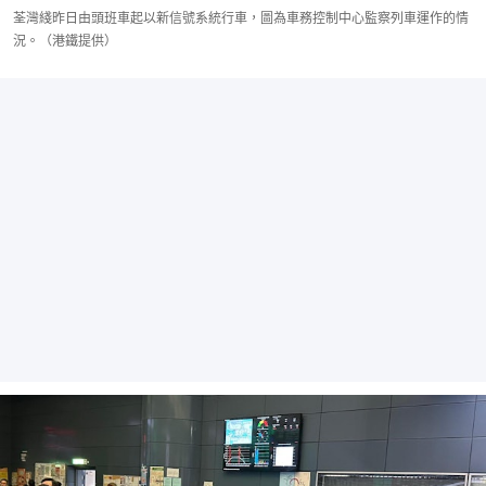
荃灣綫昨日由頭班車起以新信號系統行車，圖為車務控制中心監察列車運作的情
況。（港鐵提供）