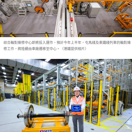
綜合輪對維修中心即將投入運作，預計今年上半年，屯馬綫及東鐵綫列車的輪對維
修工作，將陸續由車廠遷移至中心。（港鐵提供相片）