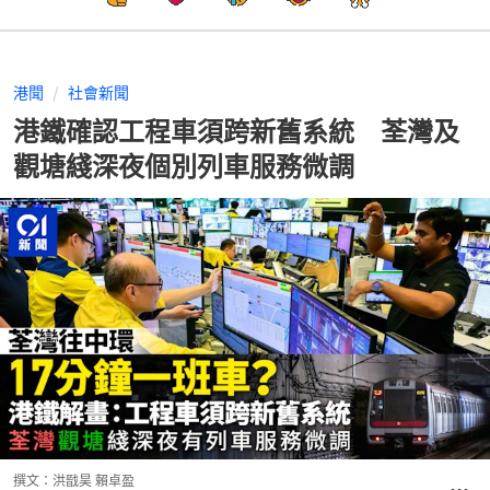
港聞
社會新聞
港鐵確認工程車須跨新舊系統 荃灣及
觀塘綫深夜個別列車服務微調
撰文：
洪戩昊 賴卓盈