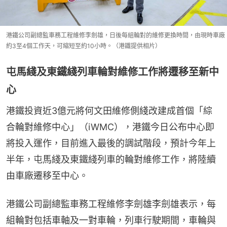
港鐵公司副總監車務工程維修李劍雄，日後每組輪對的維修更換時間，由現時車廠
約3至4個工作天，可縮短至約10小時。（港鐵提供相片）
屯馬綫及東鐵綫列車輪對維修工作將遷移至新中
心
港鐵投資近3億元將何文田維修側綫改建成首個「綜
合輪對維修中心」（iWMC），港鐵今日公布中心即
將投入運作，目前進入最後的調試階段，預計今年上
半年，屯馬綫及東鐵綫列車的輪對維修工作，將陸續
由車廠遷移至中心。
港鐵公司副總監車務工程維修李劍雄李劍雄表示，每
組輪對包括車軸及一對車輪，列車行駛期間，車輪與