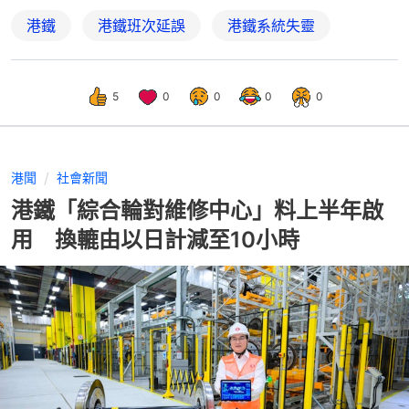
港鐵
港鐵班次延誤
港鐵系統失靈
5
0
0
0
0
港聞
社會新聞
港鐵「綜合輪對維修中心」料上半年啟
用 換轆由以日計減至10小時