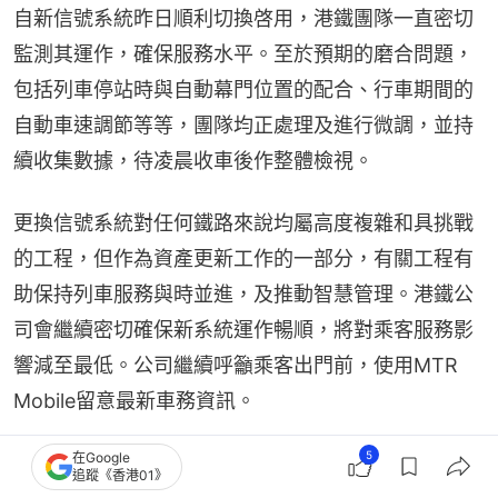
自新信號系統昨日順利切換啓用，港鐵團隊一直密切
監測其運作，確保服務水平。至於預期的磨合問題，
包括列車停站時與自動幕門位置的配合、行車期間的
自動車速調節等等，團隊均正處理及進行微調，並持
續收集數據，待凌晨收車後作整體檢視。
更換信號系統對任何鐵路來說均屬高度複雜和具挑戰
的工程，但作為資產更新工作的一部分，有關工程有
助保持列車服務與時並進，及推動智慧管理。港鐵公
司會繼續密切確保新系統運作暢順，將對乘客服務影
響減至最低。公司繼續呼籲乘客出門前，使用MTR 
Mobile留意最新車務資訊。
5
在Google
港鐵荃灣綫換新信號系統 個別列車「無停正」位
追蹤《香港01》