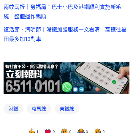
兩蚊兩折｜勞福局：巴士小巴及港鐵順利實施新系
統 整體運作暢順
復活節．清明節｜港鐵加強服務一文看清 高鐵往福
田最多加13對車
港鐵
屯馬線
東鐵線
1
0
0
0
0