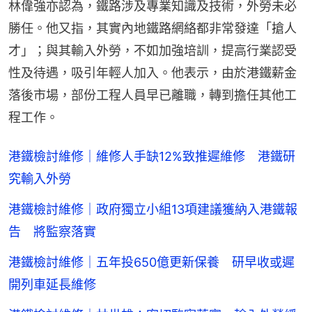
林偉強亦認為，鐵路涉及專業知識及技術，外勞未必
勝任。他又指，其實內地鐵路網絡都非常發達「搶人
才」；與其輸入外勞，不如加強培訓，提高行業認受
性及待遇，吸引年輕人加入。他表示，由於港鐵薪金
落後市場，部份工程人員早已離職，轉到擔任其他工
程工作。
港鐵檢討維修｜維修人手缺12%致推遲維修 港鐵研
究輸入外勞
港鐵檢討維修｜政府獨立小組13項建議獲納入港鐵報
告 將監察落實
港鐵檢討維修｜五年投650億更新保養 研早收或遲
開列車延長維修