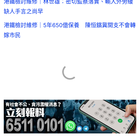
港鐵檢討維修｜林世雄：密切監察落實、輸入外勞緩
缺人手言之尚早
港鐵檢討維修｜5年650億保養 陳恒鑌冀開支不會轉
嫁市民