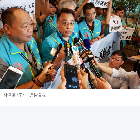
林偉強（中）（黃偉倫攝）