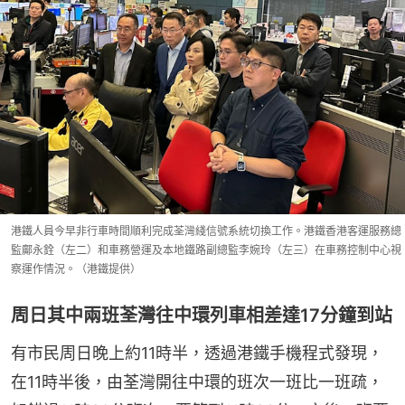
港鐵人員今早非行車時間順利完成荃灣綫信號系統切換工作。港鐵香港客運服務總
監鄺永銓（左二）和車務營運及本地鐵路副總監李婉玲（左三）在車務控制中心視
察運作情況。（港鐵提供）
周日其中兩班荃灣往中環列車相差達17分鐘到站
有市民周日晚上約11時半，透過港鐵手機程式發現，
在11時半後，由荃灣開往中環的班次一班比一班疏，