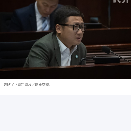
張欣宇（資料圖片／廖雁雄攝）