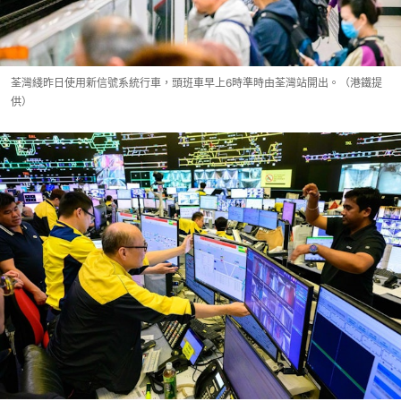
荃灣綫昨日使用新信號系統行車，頭班車早上6時準時由荃灣站開出。（港鐵提
供）