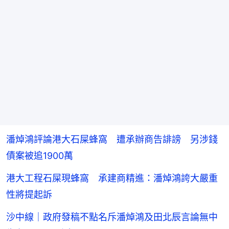
潘焯鴻評論港大石屎蜂窩 遭承辦商告誹謗 另涉錢
債案被追1900萬
港大工程石屎現蜂窩 承建商精進：潘焯鴻誇大嚴重
性將提起訴
沙中線｜政府發稿不點名斥潘焯鴻及田北辰言論無中