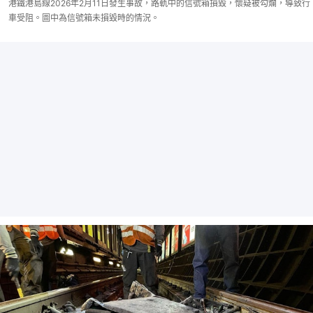
港鐵港島線2026年2月11日發生事故，路軌中的信號箱損毀，懷疑被勾爛，導致行
車受阻。圖中為信號箱未損毀時的情況。