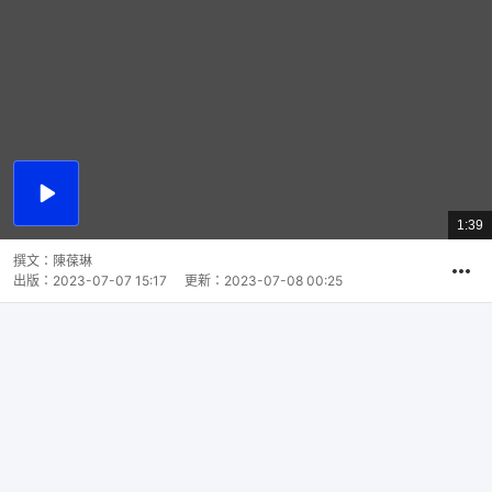
播
放
1:39
總
影
共
片
時
撰文：
陳葆琳
間
出版：
2023-07-07 15:17
更新：
2023-07-08 00:25