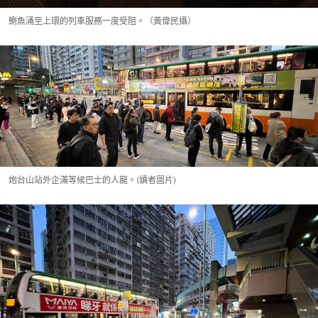
鰂魚涌至上環的列車服務一度受阻。（黃偉民攝）
炮台山站外企滿等候巴士的人龍。(讀者圖片)