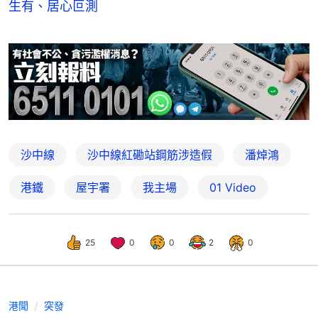
生有、居心叵測
沙中線
沙中線紅磡站鋼筋涉造假
潘焯鴻
港鐵
屋宇署
我主場
01 Video
25
0
0
2
0
港聞
突發