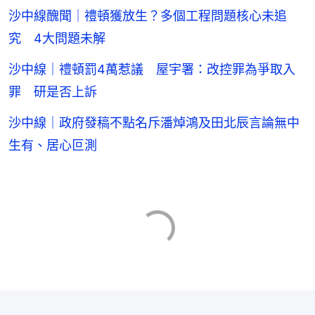
沙中線醜聞｜禮頓獲放生？多個工程問題核心未追
究 4大問題未解
沙中線｜禮頓罰4萬惹議 屋宇署：改控罪為爭取入
罪 研是否上訴
沙中線｜政府發稿不點名斥潘焯鴻及田北辰言論無中
生有、居心叵測