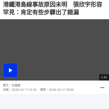
港鐵港島線事故原因未明 張欣宇形容
罕見：肯定有些步驟出了錯漏
播
放
1:41
總
影
共
片
時
撰文：
石國威
間
出版：
2026-02-11 10:18
更新：
2026-02-11 18:56