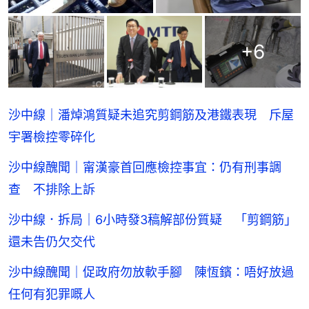
+
6
沙中線｜潘焯鴻質疑未追究剪鋼筋及港鐵表現 斥屋
宇署檢控零碎化
沙中線醜聞｜甯漢豪首回應檢控事宜：仍有刑事調
查 不排除上訴
沙中線．拆局｜6小時發3稿解部份質疑 「剪鋼筋」
還未告仍欠交代
沙中線醜聞｜促政府勿放軟手腳 陳恆鑌：唔好放過
任何有犯罪嘅人