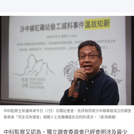
中科監察主席潘焯鴻今日（7日）召開記者會，批評政府就沙中線事故成立的調查
委員會「完全沒有理會」相關人士及機構違反合約的清況。（張浩維攝）
中科監察又認為，獨立調查委員會已經查明涉及最少