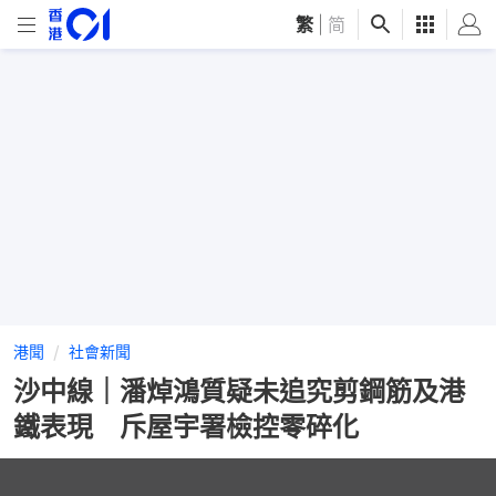
繁
|
简
港聞
社會新聞
沙中線｜潘焯鴻質疑未追究剪鋼筋及港
鐵表現 斥屋宇署檢控零碎化