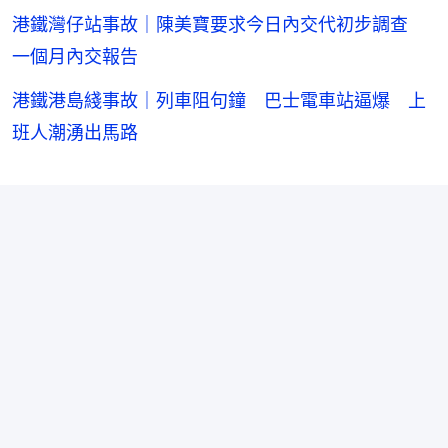
港鐵灣仔站事故｜陳美寶要求今日內交代初步調查
一個月內交報告
港鐵港島綫事故｜列車阻句鐘 巴士電車站逼爆 上
班人潮湧出馬路