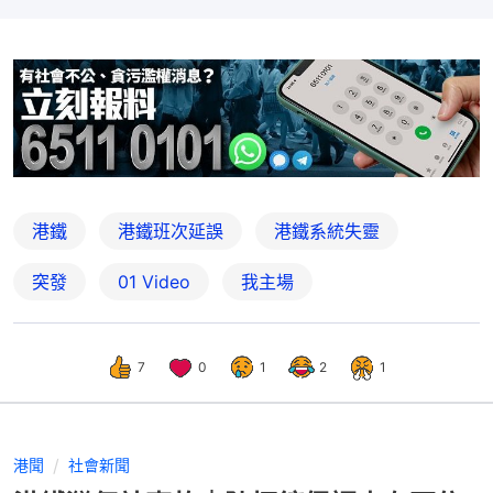
港鐵
港鐵班次延誤
港鐵系統失靈
突發
01 Video
我主場
7
0
1
2
1
港聞
社會新聞