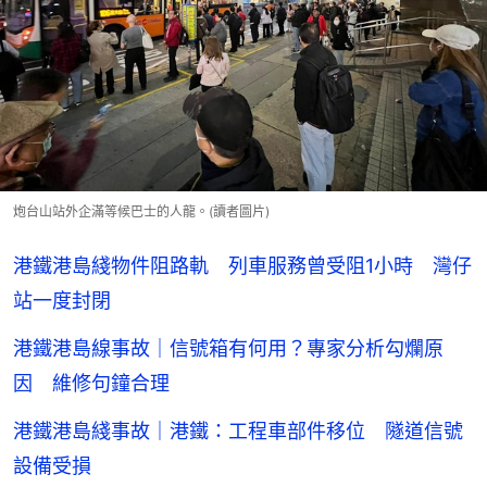
炮台山站外企滿等候巴士的人龍。(讀者圖片)
港鐵港島綫物件阻路軌 列車服務曾受阻1小時 灣仔
站一度封閉
港鐵港島線事故｜信號箱有何用？專家分析勾爛原
因 維修句鐘合理
港鐵港島綫事故｜港鐵：工程車部件移位 隧道信號
設備受損