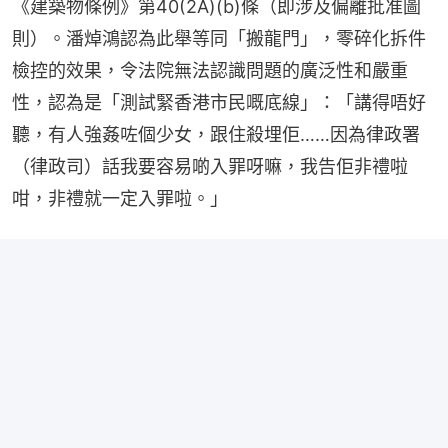
《建築物條例》第40(2A)(b)條（即涉及偏離批准圖
則）。潘焯鴻認為此舉等同「搬龍門」，零碎化拆件
檢控的效果，令法院無法認識問題的廣泛性和嚴重
性，認為是「測試緊香港市民嘅底線」：「講得唔好
聽，有人強姦咗個少女，跟住殺埋佢……因為律政署
（律政司）話我要容易啲入罪呀嘛，我告佢非禮啦
咁，非禮就一定入罪啦。」