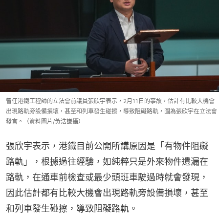
曾任港鐵工程師的立法會前議員張欣宇表示，2月11日的事故，估計有比較大機會
出現路軌旁設備損壞，甚至和列車發生碰擦，導致阻礙路軌，圖為張欣宇在立法會
發言。（資料圖片/黃浩謙攝）
張欣宇表示，港鐵目前公開所講原因是「有物件阻礙
路軌」，根據過往經驗，如純粹只是外來物件遺漏在
路軌，在通車前檢查或最少頭班車駛過時就會發現，
因此估計都有比較大機會出現路軌旁設備損壞，甚至
和列車發生碰擦，導致阻礙路軌。