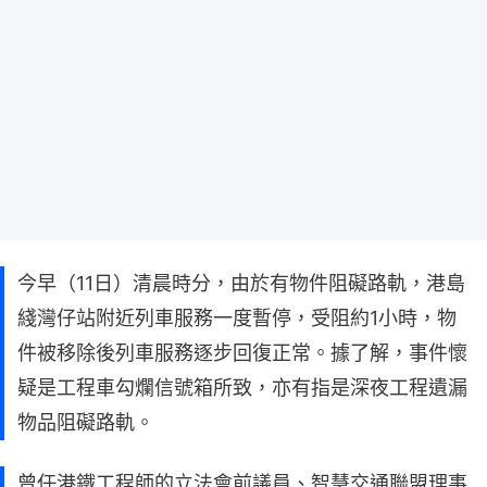
今早（11日）清晨時分，由於有物件阻礙路軌，港島
綫灣仔站附近列車服務一度暫停，受阻約1小時，物
件被移除後列車服務逐步回復正常。據了解，事件懷
疑是工程車勾爛信號箱所致，亦有指是深夜工程遺漏
物品阻礙路軌。
曾任港鐵工程師的立法會前議員、智慧交通聯盟理事