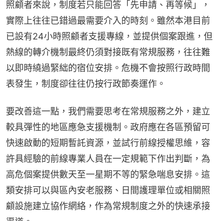
照顧者來說，制度若只能回答「先申請、再等候」，
實際上往往已錯過最需要介入的時刻。雖然本港目前
已設有24小時照顧者支援專線，並提供個案跟進，但
熱線的轉介機制最終仍須對接既有常規服務，往往難
以即時繞過緊絀的宿位安排。危機不會按照行政時間
表發生，制度卻往往仍按行政節奏運作。
要改善這一點，我們需要思考在常規服務之外，建立
較具彈性的地區應急支援機制。政府應在各區預留可
快速啟動的短期暫託資源，並試行前線授權思維，容
許具經驗的前線專業人員在一定規範下作出判斷，為
高危個案提供數天至一星期不等的緊急喘息安排。這
類安排可以與區內安老服務、日間護理單位或相關照
顧設施建立協作網絡，作為常規制度之外的快速承接