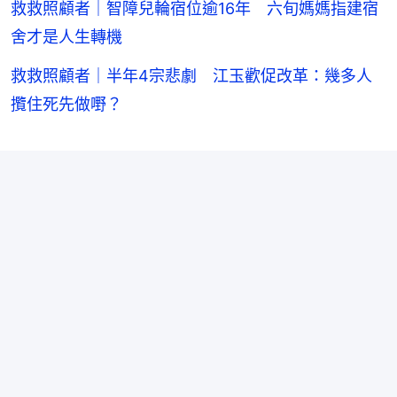
救救照顧者｜智障兒輪宿位逾16年 六旬媽媽指建宿
舍才是人生轉機
救救照顧者｜半年4宗悲劇 江玉歡促改革：幾多人
攬住死先做嘢？