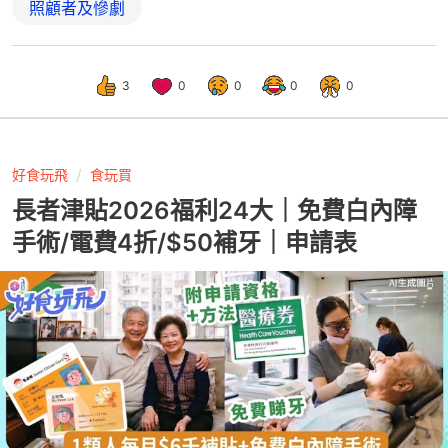
照顧者及慘劇
3
0
0
0
0
好食玩飛
食玩買
長者津貼2026福利24大｜免費白內障
手術/電費4折/$50補牙｜申請表