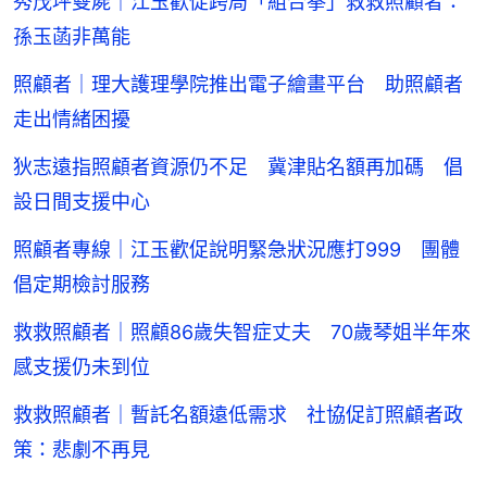
秀茂坪雙屍｜江玉歡促跨局「組合拳」救救照顧者：
孫玉菡非萬能
照顧者｜理大護理學院推出電子繪畫平台 助照顧者
走出情緒困擾
狄志遠指照顧者資源仍不足 冀津貼名額再加碼 倡
設日間支援中心
照顧者專線｜江玉歡促說明緊急狀況應打999 團體
倡定期檢討服務
救救照顧者｜照顧86歲失智症丈夫 70歲琴姐半年來
感支援仍未到位
救救照顧者｜暫託名額遠低需求 社協促訂照顧者政
策：悲劇不再見