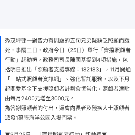
秀茂坪邨一對智力有問題的五旬兄弟疑缺乏照顧而餓
死，事隔三日，政府今日（25日）舉行「齊撐照顧者
行動」起動禮，政務司司長陳國基提到4項措施，包
括明日推出「照顧者支援專線：182183」，11月開通
「一站式照顧者資訊網」、強化暫託服務，以及下月
起關愛基金下支援照顧者計劃會恆常化，照顧者津貼
由每月2400元增至3000元。
為答謝照顧者的付出，還會向長者及殘疾人士照顧者
派發1萬張海洋公園入場門票。
▼9月25日 「齊撐照顧者行動」起動禮▼