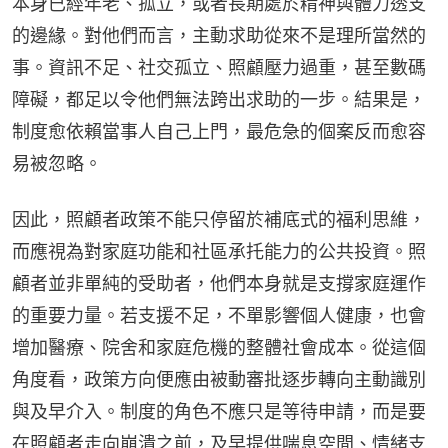
本身已經年老、孤立，或者長期處於精神與體力透支
的邊緣。對他們而言，主動求助從來不是理所當然的
事。資訊不足、社交孤立、照顧壓力過重，甚至數碼
障礙，都足以令他們無法跨出求助的一步。結果是，
制度愈依賴當事人自己上門，最危急的個案反而愈容
易被忽略。
因此，照顧者政策不能只停留於補底式的福利思維，
而應視為對家庭功能和社區承托能力的公共投資。照
顧者並非單純的受助者，他們本身就是支撐家庭運作
的重要力量。若支援不足，不單影響個人健康，也會
增加醫療、院舍和家庭危機的整體社會成本。從這個
角度看，政策方向便應由被動審批逐步轉向主動識別
與及早介入。制度的角色不應只是等待申請，而是要
在照顧者走向崩潰之前，及早提供喘息空間、情緒支