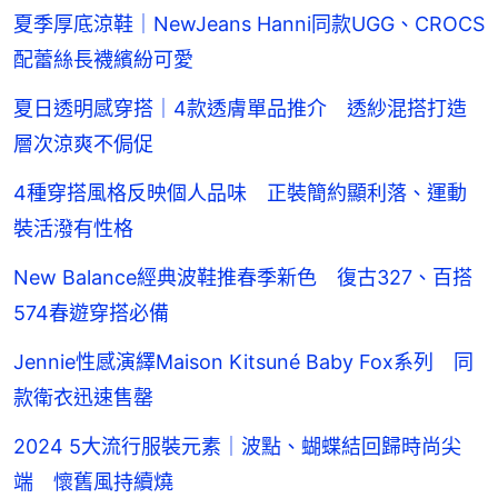
夏季厚底涼鞋｜NewJeans Hanni同款UGG、CROCS
配蕾絲長襪繽紛可愛
夏日透明感穿搭｜4款透膚單品推介 透紗混搭打造
層次涼爽不侷促
4種穿搭風格反映個人品味 正裝簡約顯利落、運動
裝活潑有性格
New Balance經典波鞋推春季新色 復古327、百搭
574春遊穿搭必備
Jennie性感演繹Maison Kitsuné Baby Fox系列 同
款衛衣迅速售罄
2024 5大流行服裝元素｜波點、蝴蝶結回歸時尚尖
端 懷舊風持續燒