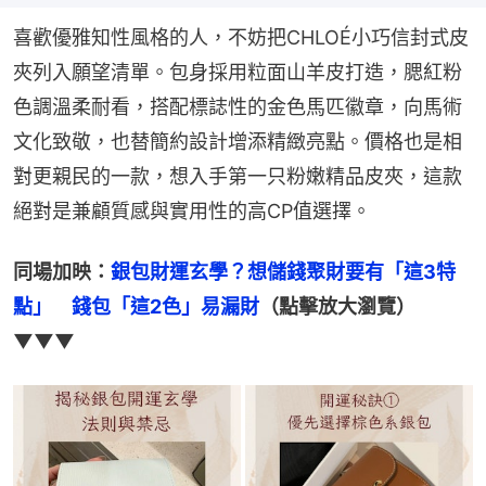
喜歡優雅知性風格的人，不妨把CHLOÉ小巧信封式皮
夾列入願望清單。包身採用粒面山羊皮打造，腮紅粉
色調溫柔耐看，搭配標誌性的金色馬匹徽章，向馬術
文化致敬，也替簡約設計增添精緻亮點。價格也是相
對更親民的一款，想入手第一只粉嫩精品皮夾，這款
絕對是兼顧質感與實用性的高CP值選擇。
同場加映：
銀包財運玄學？想儲錢聚財要有「這3特
點」　錢包「這2色」易漏財
（點擊放大瀏覽）
▼▼▼