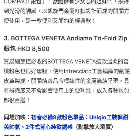
COMPACT銀包」，獻給擁有少女心的姐妹們，摸得
到光滑的觸感，以凱旋門金屬叮扣設計而成的開關方
便使用，是一款便利又簡約的經典款！
3. BOTTEGA VENETA Andiamo Tri-Fold Zip
銀包 HKD 8,500
質感細節控必收的BOTTEGA VENETA這款溫柔的蜜
桃粉色也很好駕馭，使用Intrecciato工藝編織的納帕
皮革製成，開關結合品牌標誌性的金屬飾結呈現，具
有辨識度又不會影響使用上的便利性，放入各種包包
都很百搭！
同場加映：
初春必備8款粉色單品：Uniqlo工裝褲甜
美帥氣、2件式背心純欲誘惑
（點擊放大瀏覽）