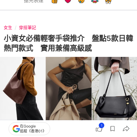
搶先表達
女生
穿搭筆記
小資女必備輕奢手袋推介 盤點5款日韓
熱門款式 實用兼備高級感
1
在Google
追蹤《香港01》
撰文：
Japaholic