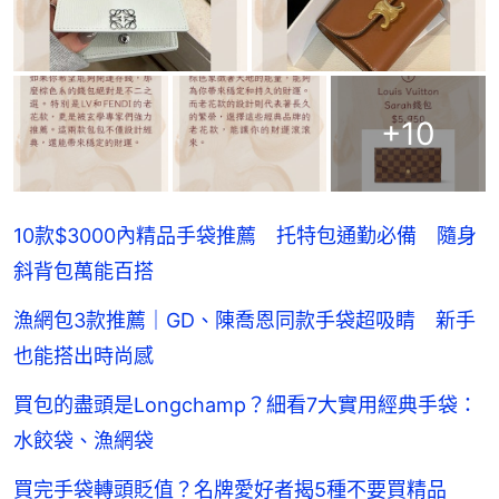
+
10
10款$3000內精品手袋推薦 托特包通勤必備 隨身
斜背包萬能百搭
漁網包3款推薦｜GD、陳喬恩同款手袋超吸睛 新手
也能搭出時尚感
買包的盡頭是Longchamp？細看7大實用經典手袋：
水餃袋、漁網袋
買完手袋轉頭貶值？名牌愛好者揭5種不要買精品