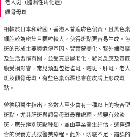
老人斑（脂漏性角化症）
顴骨母斑
相較於日本和韓國，香港人普遍膚色偏黃，且黑色素
細胞較為密集且顆粒較大，使得斑點更容易生成。色
斑的形成主要與遺傳基因、賀爾蒙變化、紫外線曝曬
及生活習慣有關，並受真皮層老化、發炎反應及基底
膜受損影響，常見類型包括雀斑、曬斑、肝斑、老人
斑及顴骨母斑，有些色素沉澱也會在皮膚上形成斑
點。
曾德朋醫生指出，多數人至少會有一種以上的複合型
斑點，尤其肝斑與顴骨母斑最難處理。想要有效淡
斑，應先辨別斑點種類，並由專業醫生評估，選擇適
合的保養方式或醫美療程。此外，防曬不足、錯誤的