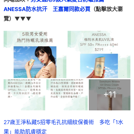
ANESSA防水抗汗　王嘉爾同款必買
（點擊放大瀏
覽）▼▼▼
+
11
27歲王淨私藏5招零毛孔抗細紋保養術 多吃「1水
果」能助肌膚穩定