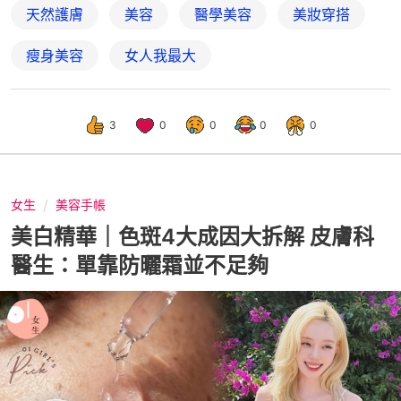
天然護膚
美容
醫學美容
美妝穿搭
瘦身美容
女人我最大
3
0
0
0
0
女生
美容手帳
美白精華｜色斑4大成因大拆解 皮膚科
醫生：單靠防曬霜並不足夠