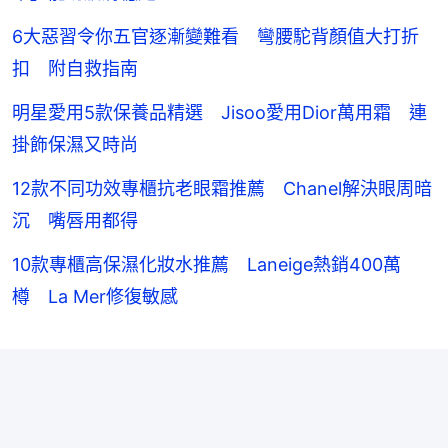
6大惡習令你五官逐漸變難看 彎腰駝背顏值大打折
扣 附自救指南
明星愛用5款保養品精選 Jisoo愛用Dior萬用霜 連
掛飾保濕又時尚
12款不同功效專櫃抗老眼霜推薦 Chanel解決眼周暗
沉 嘴唇用都得
10款專櫃高保濕化妝水推薦 Laneige熱銷400萬
樽 La Mer修復敏感