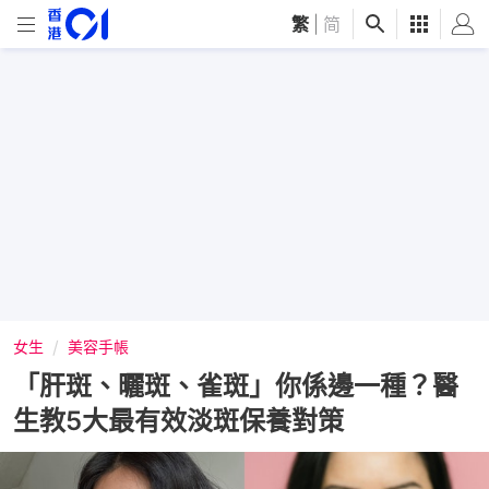
繁
|
简
女生
美容手帳
「肝斑、曬斑、雀斑」你係邊一種？醫
生教5大最有效淡斑保養對策