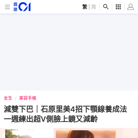
繁
|
简
女生
美容手帳
減雙下巴｜石原里美4招下顎線養成法
一週練出超V側臉上鏡又減齡