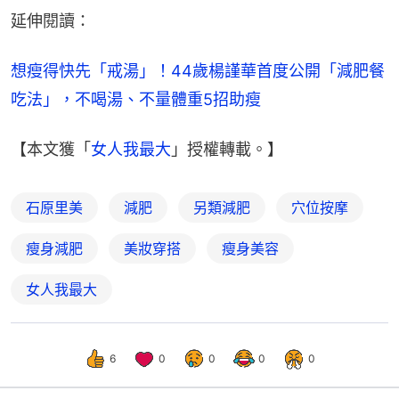
延伸閱讀：
想瘦得快先「戒湯」！44歲楊謹華首度公開「減肥餐
吃法」，不喝湯、不量體重5招助瘦
【本文獲「
女人我最大
」授權轉載。】
石原里美
減肥
另類減肥
穴位按摩
瘦身減肥
美妝穿搭
瘦身美容
女人我最大
6
0
0
0
0