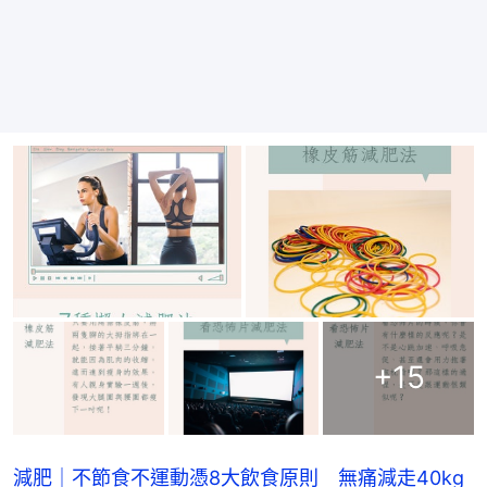
+
15
減肥｜不節食不運動憑8大飲食原則 無痛減走40kg