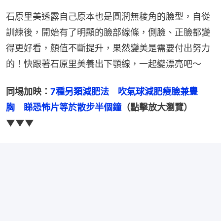
石原里美透露自己原本也是圓潤無稜角的臉型，自從
訓練後，開始有了明顯的臉部線條，側臉、正臉都變
得更好看，顏值不斷提升，果然變美是需要付出努力
的！快跟著石原里美養出下顎線，一起變漂亮吧～
同埸加映：
7種另類減肥法　吹氣球減肥瘦臉兼豐
胸　睇恐怖片等於散步半個鐘
（點擊放大瀏覽）
▼▼▼