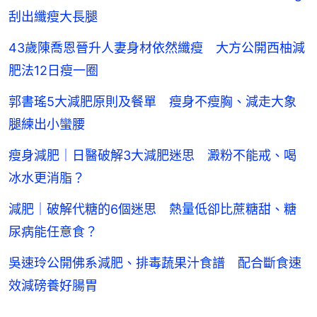
刮出纖瘦大長腿
43歲陳喬恩晉升人妻身材依然纖瘦 大方公開西柚減
肥法12日瘦一圈
郭書瑤5大減肥原則及餐單 瘦身不瘦胸、減走大象
腿練出小蠻腰
瘦身減肥｜日醫破解3大減肥迷思 澱粉不能戒、喝
冰水更消脂？
減肥｜破解代糖的6個迷思 熱量低卻比蔗糖甜、糖
尿病能任意食？
吳速玲公開佛系減肥、排毒蔬果汁食譜 配合斷食速
效減磅養好腸胃