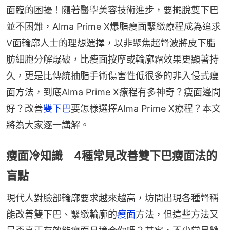
面臨的困擾！隨著醫學美容技術進步，要擺脫雙下巴
並不困難，Alma Prime X爆脂瘦面緊緻療程成為追求
V面輪廓人士的理想選擇，以非聚焦超聲波將皮下脂
肪細胞分解爆破，比瘦面按摩或輪廓霜效果更顯著持
久，更是比傳統抽脂手術傷害性低很多的非入侵式瘦
面方法，到底Alma Prime X療程有多神奇？瘦面邊間
好？改善
雙下巴
要怎樣選擇Alma Prime X療程？本文
將為大家逐一講解。
瘦面冷知識 4種常見改善雙下巴瘦面法的
盲點
現代人對臉部輪廓要求越來越高，坊間出現各種聲稱
能改善雙下巴、緊緻輪廓的
瘦面
方法，但這些方法又